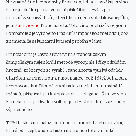
Nejznámější je bezpochyby Prosecco, lehké a osvěžující víno,
které je ideální pro slavnostní příležitosti. Avšak pro
milovníky šumivých vín, kteří hledají něco sofistikovanějšího,
je tu
šumivé víno
Franciacorta. Toto víno pochází z regionu
Lombardie a je vyrobeno tradiční šampaňskou metodou, což
znamená, že sekundární kvašení probíhá v lahvi.
Franciacorta je často srovnávána s francouzským
šampaňským nejen kvůli metodě výroby, ale i díky odrůdám
hroznů, ze kterých se vyrábí. Franciacorta využívá odrůdy
Chardonnay, Pinot Noir a Pinot Bianco, což jí dává bohatou a
krémovou chuť. Dlouhé zrání na kvasnicích, minimálně 18
měsíců, přispívá k její komplexnosti a eleganci. Šumivé víno
Franciacorta je skvělou volbou pro ty, kteří chtějí zažít něco
výjimečného.
TIP:
Italské víno nabízí nepřeberné množství chutí a vůní,
které odrážejí bohatou historii a tradice této vinařské