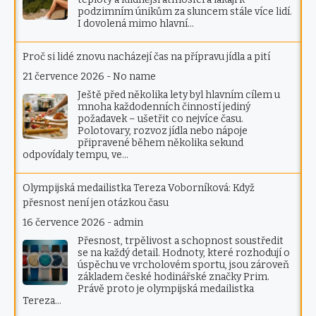
podzimním únikům za sluncem stále více lidí.
I dovolená mimo hlavní…
Proč si lidé znovu nacházejí čas na přípravu jídla a pití
21 července 2026
-
No name
Ještě před několika lety byl hlavním cílem u
mnoha každodenních činností jediný
požadavek – ušetřit co nejvíce času.
Polotovary, rozvoz jídla nebo nápoje
připravené během několika sekund
odpovídaly tempu, ve…
Olympijská medailistka Tereza Voborníková: Když
přesnost není jen otázkou času
16 července 2026
-
admin
Přesnost, trpělivost a schopnost soustředit
se na každý detail. Hodnoty, které rozhodují o
úspěchu ve vrcholovém sportu, jsou zároveň
základem české hodinářské značky Prim.
Právě proto je olympijská medailistka
Tereza…