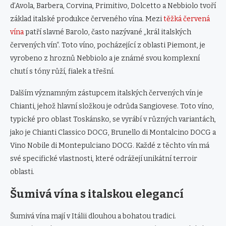
d’Avola, Barbera, Corvina, Primitivo, Dolcetto a Nebbiolo tvoří
základ italské produkce červeného vína. Mezi
těžká červená
vína
patří slavné Barolo, často nazývané „král italských
červených vín“. Toto víno, pocházející z oblasti Piemont, je
vyrobeno z hroznů Nebbiolo a je známé svou komplexní
chutí s tóny růží, fialek a třešní.
Dalším významným zástupcem italských červených vín je
Chianti, jehož hlavní složkou je odrůda Sangiovese. Toto víno,
typické pro oblast Toskánsko, se vyrábí v různých variantách,
jako je Chianti Classico DOCG, Brunello di Montalcino DOCG a
Vino Nobile di Montepulciano DOCG. Každé z těchto vín má
své specifické vlastnosti, které odrážejí unikátní terroir
oblasti.
Šumivá vína s italskou elegancí
Šumivá vína mají v Itálii dlouhou a bohatou tradici.