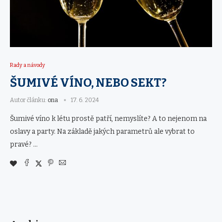
Rady a návody
ŠUMIVÉ VÍNO, NEBO SEKT?
Autor článku:
ona
17. 6. 2024
Šumivé víno k létu prostě patří, nemyslíte? A to nejenom na
oslavy a party. Na základě jakých parametrů ale vybrat to
pravé? …