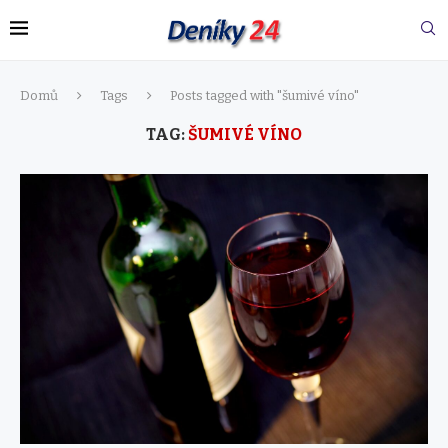
Domů
Tags
Posts tagged with "šumivé víno"
TAG:
ŠUMIVÉ VÍNO