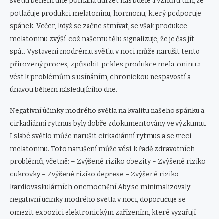
světlu během dne pomáhá udržet nás bdělé a vzhůru tím, že
potlačuje produkci melatoninu, hormonu, který podporuje
spánek. Večer, když se začne stmívat, se však produkce
melatoninu zvýší, což našemu tělu signalizuje, že je čas jít
spát. Vystavení modrému světlu v noci může narušit tento
přirozený proces, způsobit pokles produkce melatoninu a
vést k problémům s usínáním, chronickou nespavostí a
únavou během následujícího dne.
Negativní účinky modrého světla na kvalitu našeho spánku a
cirkadiánní rytmus byly dobře zdokumentovány ve výzkumu.
I slabé světlo může narušit cirkadiánní rytmus a sekreci
melatoninu. Toto narušení může vést k řadě zdravotních
problémů, včetně: – Zvýšené riziko obezity – Zvýšené riziko
cukrovky – Zvýšené riziko deprese – Zvýšené riziko
kardiovaskulárních onemocnění Aby se minimalizovaly
negativní účinky modrého světla v noci, doporučuje se
omezit expozici elektronickým zařízením, které vyzařují