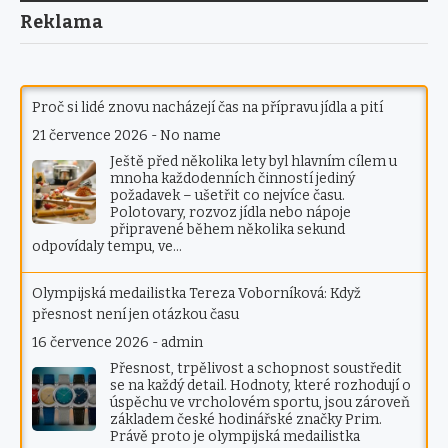
Reklama
Proč si lidé znovu nacházejí čas na přípravu jídla a pití
21 července 2026
-
No name
Ještě před několika lety byl hlavním cílem u
mnoha každodenních činností jediný
požadavek – ušetřit co nejvíce času.
Polotovary, rozvoz jídla nebo nápoje
připravené během několika sekund
odpovídaly tempu, ve…
Olympijská medailistka Tereza Voborníková: Když
přesnost není jen otázkou času
16 července 2026
-
admin
Přesnost, trpělivost a schopnost soustředit
se na každý detail. Hodnoty, které rozhodují o
úspěchu ve vrcholovém sportu, jsou zároveň
základem české hodinářské značky Prim.
Právě proto je olympijská medailistka