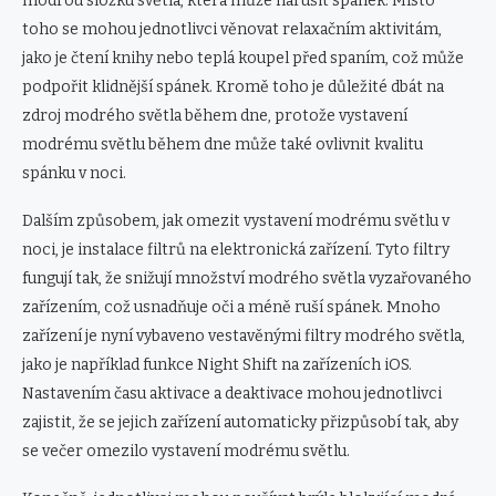
modrou složku světla, která může narušit spánek. Místo
toho se mohou jednotlivci věnovat relaxačním aktivitám,
jako je čtení knihy nebo teplá koupel před spaním, což může
podpořit klidnější spánek. Kromě toho je důležité dbát na
zdroj modrého světla během dne, protože vystavení
modrému světlu během dne může také ovlivnit kvalitu
spánku v noci.
Dalším způsobem, jak omezit vystavení modrému světlu v
noci, je instalace filtrů na elektronická zařízení. Tyto filtry
fungují tak, že snižují množství modrého světla vyzařovaného
zařízením, což usnadňuje oči a méně ruší spánek. Mnoho
zařízení je nyní vybaveno vestavěnými filtry modrého světla,
jako je například funkce Night Shift na zařízeních iOS.
Nastavením času aktivace a deaktivace mohou jednotlivci
zajistit, že se jejich zařízení automaticky přizpůsobí tak, aby
se večer omezilo vystavení modrému světlu.