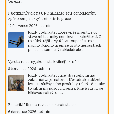
Tereza…
Paletizační vidle na UNC nakladač jsou jednoduchým
způsobem, jak zvýšit efektivitu práce
12 července 2026
-
admin
Každý podnikatel dobře ví, že investice do
stavební techniky není levnou záležitostí. O
to důležitější je využít zakoupené stroje
naplno. Mnoho firem se proto nesoustředí
pouze na samotný nakladač, ale…
Výroba reklamy jako cesta k silnější značce
8 července 2026
-
admin
Každý podnikatel chce, aby si jeho firmu
zákazníci zapamatovali. Nestačí ale nabízet
kvalitní služby nebo produkty. Důležité je také
to, jak firma působí navenek. Právě zde hraje
klíčovou roli výroba…
Elektrikář Brno a revize elektroinstalace
6 července 2026
-
admin