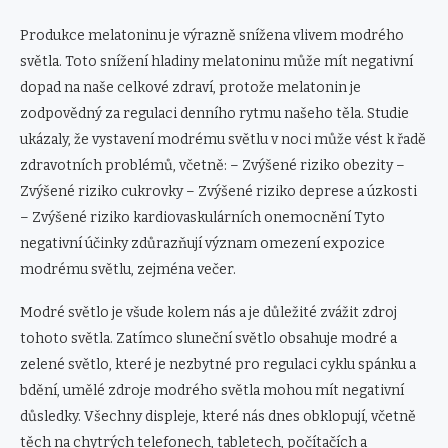
Produkce melatoninu je výrazně snížena vlivem modrého
světla. Toto snížení hladiny melatoninu může mít negativní
dopad na naše celkové zdraví, protože melatonin je
zodpovědný za regulaci denního rytmu našeho těla. Studie
ukázaly, že vystavení modrému světlu v noci může vést k řadě
zdravotních problémů, včetně: – Zvýšené riziko obezity –
Zvýšené riziko cukrovky – Zvýšené riziko deprese a úzkosti
– Zvýšené riziko kardiovaskulárních onemocnění Tyto
negativní účinky zdůrazňují význam omezení expozice
modrému světlu, zejména večer.
Modré světlo je všude kolem nás a je důležité zvážit zdroj
tohoto světla. Zatímco sluneční světlo obsahuje modré a
zelené světlo, které je nezbytné pro regulaci cyklu spánku a
bdění, umělé zdroje modrého světla mohou mít negativní
důsledky. Všechny displeje, které nás dnes obklopují, včetně
těch na chytrých telefonech, tabletech, počítačích a