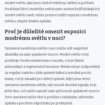
modré světlo, jako jsou chytré telefony, tablety a počítače.
Používání filtrů modrého světla nebo nošení brýlí blokujících
modré světlo navíc může pomoci snížit expozici modrému
světlu a zlepšit kvalitu spánku.
Proč je důležité omezit expozici
modrému světlu v noci?
Vystavení modrému světlu v noci může mít negativní
důsledky na naše spánkové vzorce. Modré světlo totiž
potlačuje tvorbu melatoninu v mozku, což je hlavní
antioxidant a regenerační hormon. Melatonin je zodpovědný
za regulaci našeho cyklu spánek-bdění a vyvolává pocity
únavy, což je zásadní pro dobrý spánek. Když jsme večer
vystaveni modrému světlu, náš mozek dostává signály, že je
ještě den, což může narušit naše přirozené spánkové vzorce.
Toto narušení může vést k potížím s usínáním, udržením
spánku a pocitem odpočinku po probuzení.