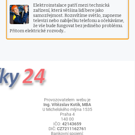
Elektroinstalace patří mezi technická
zařízení, která většina lidí bere jako
samozřejmost. Rozsvítíme světlo, zapneme
televizi nebo nabíječku telefonu a očekáváme,
že vše bude fungovat bez jediného problému.
Přitom elektrické rozvody…
Provozovatelem webu je
Ing. Vítězslav Kotík, MBA
U Michelského mlýna 1535
Praha 4
140 00
IČO:
42143659
DIČ:
CZ7211162761
Bankovní spojení: