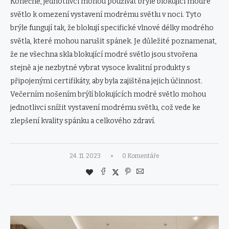
Konečně, jednotlivci mohou používat brýle blokující modré
světlo k omezení vystavení modrému světlu v noci. Tyto
brýle fungují tak, že blokují specifické vlnové délky modrého
světla, které mohou narušit spánek. Je důležité poznamenat,
že ne všechna skla blokující modré světlo jsou stvořena
stejně a je nezbytné vybrat vysoce kvalitní produkty s
připojenými certifikáty, aby byla zajištěna jejich účinnost.
Večerním nošením brýlí blokujících modré světlo mohou
jednotlivci snížit vystavení modrému světlu, což vede ke
zlepšení kvality spánku a celkového zdraví.
24. 11. 2023
0 Komentáře