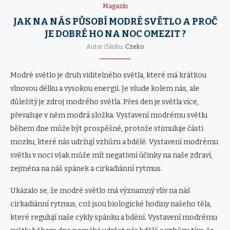
Magazín
JAK NA NÁS PŮSOBÍ MODRÉ SVĚTLO A PROČ
JE DOBRÉ HO NA NOC OMEZIT ?
Autor článku:
Czeko
Modré světlo je druh viditelného světla, které má krátkou
vlnovou délku a vysokou energii. Je všude kolem nás, ale
důležitý je zdroj modrého světla. Přes den je světla více,
převažuje v něm modrá složka. Vystavení modrému světlu
během dne může být prospěšné, protože stimuluje části
mozku, které nás udržují vzhůru a bdělé. Vystavení modrému
světlu v noci však může mít negativní účinky na naše zdraví,
zejména na náš spánek a cirkadiánní rytmus.
Ukázalo se, že modré světlo má významný vliv na náš
cirkadiánní rytmus, což jsou biologické hodiny našeho těla,
které regulují naše cykly spánku a bdění. Vystavení modrému