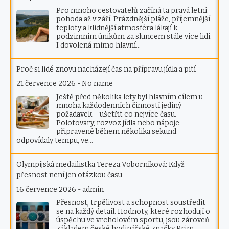
Pro mnoho cestovatelů začíná ta pravá letní
pohoda až v září. Prázdnější pláže, příjemnější
teploty a klidnější atmosféra lákají k
podzimním únikům za sluncem stále více lidí.
I dovolená mimo hlavní…
Proč si lidé znovu nacházejí čas na přípravu jídla a pití
21 července 2026
-
No name
Ještě před několika lety byl hlavním cílem u
mnoha každodenních činností jediný
požadavek – ušetřit co nejvíce času.
Polotovary, rozvoz jídla nebo nápoje
připravené během několika sekund
odpovídaly tempu, ve…
Olympijská medailistka Tereza Voborníková: Když
přesnost není jen otázkou času
16 července 2026
-
admin
Přesnost, trpělivost a schopnost soustředit
se na každý detail. Hodnoty, které rozhodují o
úspěchu ve vrcholovém sportu, jsou zároveň
základem české hodinářské značky Prim.