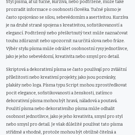
Styl písma, ať už tučné, kurzíva, nebo podtržené, může také
prozradit informace o osobnosti člověka. Tučné písmo je
často spojováno se silou, sebevědomím a asertivitou. Kurzíva
je na druhé straně spojena s kreativitou, sofistikovaností a
elegancí. Podtržený nebo přeškrtnutý text může naznačovat
touhu zdůraznit nebo upozornit na určitá slova nebo fráze.
Výběr stylu písma může odrážet osobnostní rysy jednotlivce,
jako je jeho sebevědomí, kreativita nebo smysl pro detail.
Skriptová a dekorativní písma se často používají pro zvláštní
příležitosti nebo kreativní projekty, jako jsou pozvánky,
plakáty nebo loga. Písma typu Script mohou zprostředkovat
pocit elegance, sofistikovanosti a ženskosti, zatímco
dekorativní písma mohou být hravá, náladová a poutavá.
Použití písma nebo dekorativního písma může odhalit
osobnost jednotlivce, jako je jeho kreativita, smysl pro styl
nebo smysl pro detail. Je však důležité používat tato písma
střídmě a vhodně, protože mohou být obtížně čitelná a