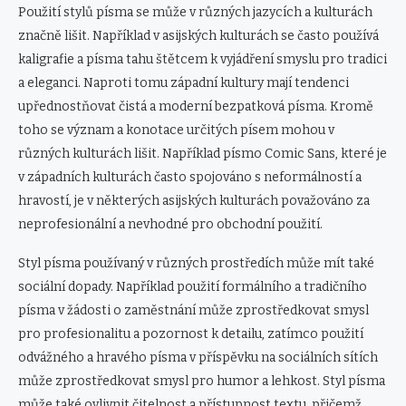
Použití stylů písma se může v různých jazycích a kulturách
značně lišit. Například v asijských kulturách se často používá
kaligrafie a písma tahu štětcem k vyjádření smyslu pro tradici
a eleganci. Naproti tomu západní kultury mají tendenci
upřednostňovat čistá a moderní bezpatková písma. Kromě
toho se význam a konotace určitých písem mohou v
různých kulturách lišit. Například písmo Comic Sans, které je
v západních kulturách často spojováno s neformálností a
hravostí, je v některých asijských kulturách považováno za
neprofesionální a nevhodné pro obchodní použití.
Styl písma používaný v různých prostředích může mít také
sociální dopady. Například použití formálního a tradičního
písma v žádosti o zaměstnání může zprostředkovat smysl
pro profesionalitu a pozornost k detailu, zatímco použití
odvážného a hravého písma v příspěvku na sociálních sítích
může zprostředkovat smysl pro humor a lehkost. Styl písma
může také ovlivnit čitelnost a přístupnost textu, přičemž