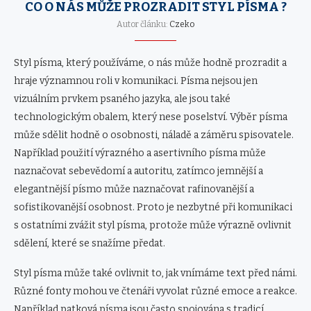
CO O NÁS MŮŽE PROZRADIT STYL PÍSMA ?
Autor článku:
Czeko
Styl písma, který používáme, o nás může hodně prozradit a
hraje významnou roli v komunikaci. Písma nejsou jen
vizuálním prvkem psaného jazyka, ale jsou také
technologickým obalem, který nese poselství. Výběr písma
může sdělit hodně o osobnosti, náladě a záměru spisovatele.
Například použití výrazného a asertivního písma může
naznačovat sebevědomí a autoritu, zatímco jemnější a
elegantnější písmo může naznačovat rafinovanější a
sofistikovanější osobnost. Proto je nezbytné při komunikaci
s ostatními zvážit styl písma, protože může výrazně ovlivnit
sdělení, které se snažíme předat.
Styl písma může také ovlivnit to, jak vnímáme text před námi.
Různé fonty mohou ve čtenáři vyvolat různé emoce a reakce.
Například patková písma jsou často spojována s tradicí,