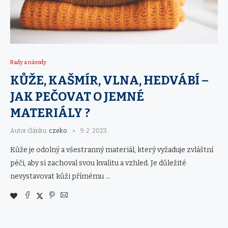
Rady a návody
KŮŽE, KAŠMÍR, VLNA, HEDVÁBÍ –
JAK PEČOVAT O JEMNÉ
MATERIÁLY ?
Autor článku:
czeko
9. 2. 2023
Kůže je odolný a všestranný materiál, který vyžaduje zvláštní
péči, aby si zachoval svou kvalitu a vzhled. Je důležité
nevystavovat kůži přímému …