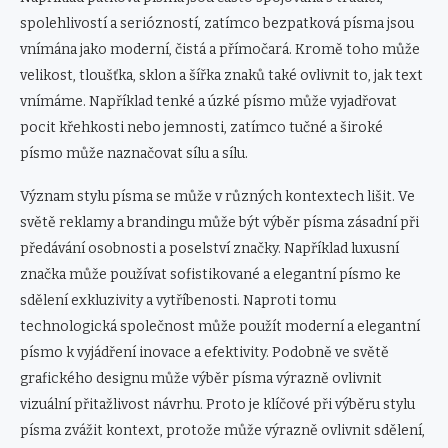
spolehlivostí a seriózností, zatímco bezpatková písma jsou
vnímána jako moderní, čistá a přímočará. Kromě toho může
velikost, tloušťka, sklon a šířka znaků také ovlivnit to, jak text
vnímáme. Například tenké a úzké písmo může vyjadřovat
pocit křehkosti nebo jemnosti, zatímco tučné a široké
písmo může naznačovat sílu a sílu.
Význam stylu písma se může v různých kontextech lišit. Ve
světě reklamy a brandingu může být výběr písma zásadní při
předávání osobnosti a poselství značky. Například luxusní
značka může používat sofistikované a elegantní písmo ke
sdělení exkluzivity a vytříbenosti. Naproti tomu
technologická společnost může použít moderní a elegantní
písmo k vyjádření inovace a efektivity. Podobně ve světě
grafického designu může výběr písma výrazně ovlivnit
vizuální přitažlivost návrhu. Proto je klíčové při výběru stylu
písma zvážit kontext, protože může výrazně ovlivnit sdělení,