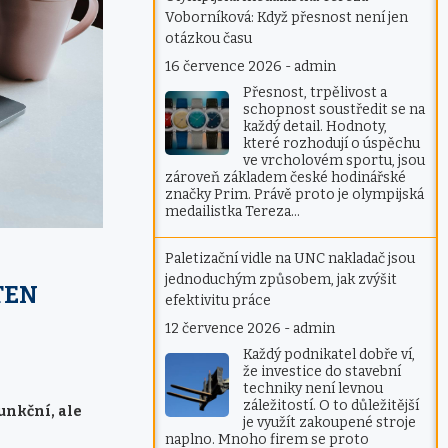
Voborníková: Když přesnost není jen
otázkou času
16 července 2026
-
admin
Přesnost, trpělivost a
schopnost soustředit se na
každý detail. Hodnoty,
které rozhodují o úspěchu
ve vrcholovém sportu, jsou
zároveň základem české hodinářské
značky Prim. Právě proto je olympijská
medailistka Tereza…
Paletizační vidle na UNC nakladač jsou
jednoduchým způsobem, jak zvýšit
TEN
efektivitu práce
12 července 2026
-
admin
Každý podnikatel dobře ví,
že investice do stavební
techniky není levnou
záležitostí. O to důležitější
funkční, ale
je využít zakoupené stroje
naplno. Mnoho firem se proto