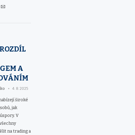
 ROZDÍL
GEM A
OVÁNÍM
eko
4. 8. 2025
nabízejí široké
obů, jak
 úspory. V
 všechny
it na trading a