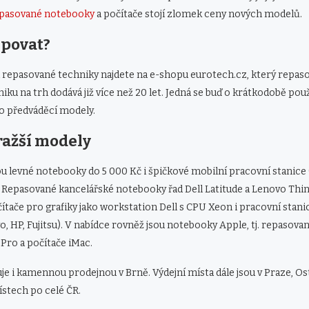
pasované notebooky
a počítače stojí zlomek ceny nových modelů.
povat?
 repasované techniky najdete na e-shopu eurotech.cz, který repas
iku na trh dodává již více než 20 let. Jedná se buď o krátkodobě pou
o předváděcí modely.
ražší modely
ou levné notebooky do 5 000 Kč i špičkové mobilní pracovní stanice
. Repasované kancelářské notebooky řad Dell Latitude a Lenovo Thi
tače pro grafiky jako workstation Dell s CPU Xeon i pracovní stanic
, HP, Fujitsu). V nabídce rovněž jsou notebooky Apple, tj. repasov
Pro a počítače iMac.
e i kamennou prodejnou v Brně. Výdejní místa dále jsou v Praze, Os
stech po celé ČR.