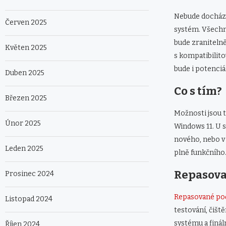
Nebude docháze
Červen 2025
systém. Všechn
bude zraniteln
Květen 2025
s kompatibilit
bude i potenciál
Duben 2025
Co s tím?
Březen 2025
Možnosti jsou t
Únor 2025
Windows 11. U s
nového, nebo v 
Leden 2025
plně funkčního
Repasova
Prosinec 2024
Repasované poč
Listopad 2024
testování, čiš
systému a finál
Říjen 2024