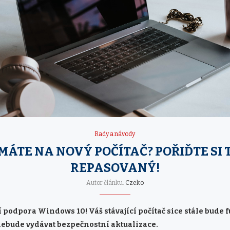
Rady a návody
MÁTE NA NOVÝ POČÍTAČ? POŘIĎTE SI 
REPASOVANÝ!
Autor článku:
Czeko
í podpora Windows 10! Váš stávající počítač sice stále bude 
nebude vydávat bezpečnostní aktualizace.