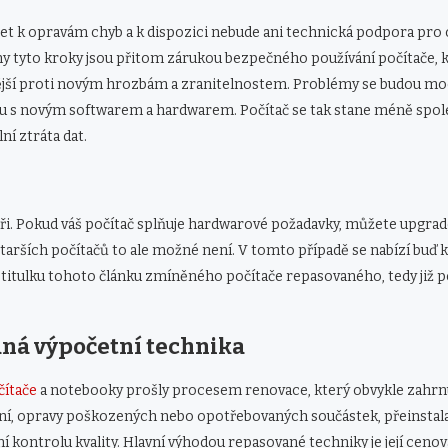
t k opravám chyb a k dispozici nebude ani technická podpora pro
y tyto kroky jsou přitom zárukou bezpečného používání počítače, 
ější proti novým hrozbám a zranitelnostem. Problémy se budou moc
ou s novým softwarem a hardwarem. Počítač se tak stane méně spole
ní ztráta dat.
ři. Pokud váš počítač splňuje hardwarové požadavky, můžete upgrad
tarších počítačů to ale možné není. V tomto případě se nabízí buď 
titulku tohoto článku zmíněného počítače repasovaného, tedy již p
.
ná výpočetní technika
ítače
a notebooky prošly procesem renovace, který obvykle zahrn
tění, opravy poškozených nebo opotřebovaných součástek, přeinstal
ní kontrolu kvality. Hlavní výhodou repasované techniky je její cenov