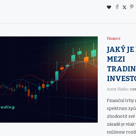
Finance
JAKÝ JE
MEZI
TRADIN
INVEST
Autor článku:
cz
Finanční trhy 
spektrum způs
zhodnotit své
zásadě je však
můžeme rozděl