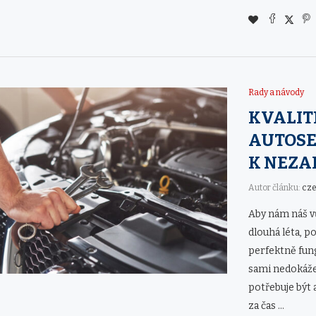
Rady a návody
KVALIT
AUTOSE
K NEZA
Autor článku:
cz
Aby nám náš v
dlouhá léta, p
perfektně fun
sami nedokáž
potřebuje být
za čas …