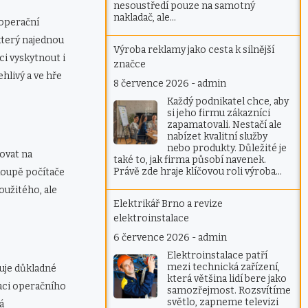
nesoustředí pouze na samotný
nakladač, ale…
 operační
který najednou
Výroba reklamy jako cesta k silnější
i vyskytnout i
značce
hlivý a ve hře
8 července 2026
-
admin
Každý podnikatel chce, aby
si jeho firmu zákazníci
zapamatovali. Nestačí ale
nabízet kvalitní služby
nebo produkty. Důležité je
ovat na
také to, jak firma působí navenek.
Právě zde hraje klíčovou roli výroba…
koupě počítače
oužitého, ale
Elektrikář Brno a revize
elektroinstalace
6 července 2026
-
admin
Elektroinstalace patří
mezi technická zařízení,
uje důkladné
která většina lidí bere jako
aci operačního
samozřejmost. Rozsvítíme
světlo, zapneme televizi
á