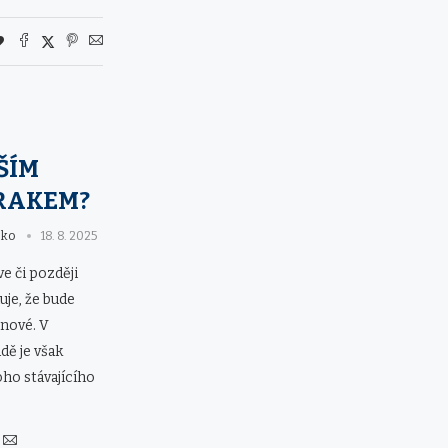
ŠÍM
RAKEM?
eko
18. 8. 2025
ve či později
uje, že bude
 nové. V
dě je však
ho stávajícího