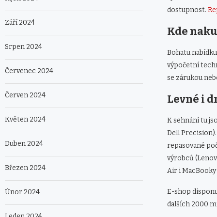
dostupnost.
Re
Září 2024
Kde naku
Srpen 2024
Bohatu nabídku
výpočetní techn
Červenec 2024
se zárukou neb
Červen 2024
Levné i d
Květen 2024
K sehnání tu js
Dell Precision)
Duben 2024
repasované počí
výrobců (Lenovo
Březen 2024
Air i MacBooky 
E-shop disponuj
Únor 2024
dalších 2000 mí
Leden 2024