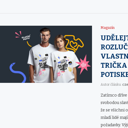
Magazín
UDĚLEJT
ROZLU
VLASTN
TRIČKA
POTISK
Autor článku:
cz
Zatímco dříve 
svobodou slavi
že se všichni o
mladí lidé ma
požadavky. Vý