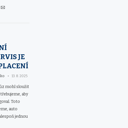
NÍ
RVIS JE
PLACENÍ
eko
13. 8. 2025
ůz mohl sloužit
otřebujeme, aby
goval. Toto
eme, auto
 alespoň jednou