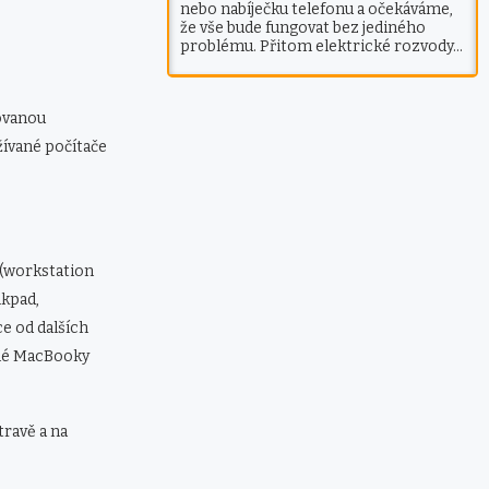
nebo nabíječku telefonu a očekáváme,
že vše bude fungovat bez jediného
problému. Přitom elektrické rozvody…
ovanou
žívané počítače
 (workstation
nkpad,
e od dalších
ané MacBooky
travě a na