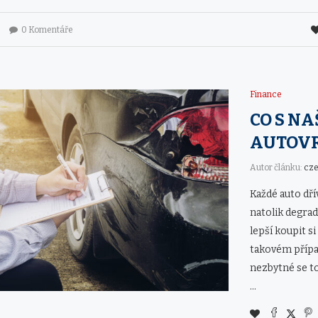
0 Komentáře
Finance
CO S NA
AUTOV
Autor článku:
cz
Každé auto dří
natolik degrad
lepší koupit si
takovém přípa
nezbytné se to
…