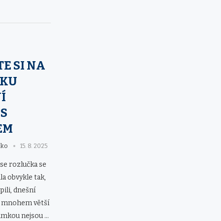
E SI NA
ČKU
Í
 S
EM
eko
15. 8. 2025
se rozlučka se
la obvykle tak,
pili, dnešní
jí mnohem větší
jimkou nejsou …