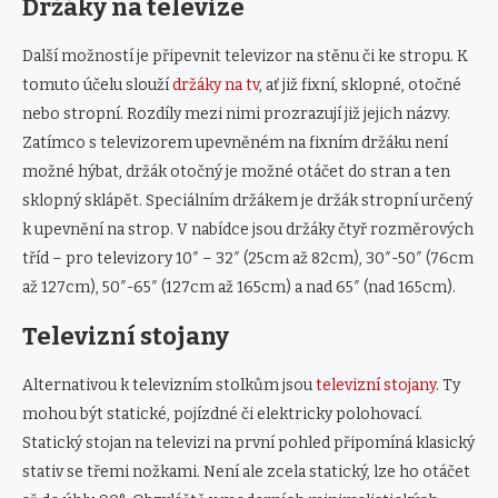
Držáky na televize
Další možností je připevnit televizor na stěnu či ke stropu. K
tomuto účelu slouží
držáky na tv
, ať již fixní, sklopné, otočné
nebo stropní. Rozdíly mezi nimi prozrazují již jejich názvy.
Zatímco s televizorem upevněném na fixním držáku není
možné hýbat, držák otočný je možné otáčet do stran a ten
sklopný sklápět. Speciálním držákem je držák stropní určený
k upevnění na strop. V nabídce jsou držáky čtyř rozměrových
tříd – pro televizory 10″ – 32″ (25cm až 82cm), 30″-50″ (76cm
až 127cm), 50″-65″ (127cm až 165cm) a nad 65″ (nad 165cm).
Televizní stojany
Alternativou k televizním stolkům jsou
televizní stojany
. Ty
mohou být statické, pojízdné či elektricky polohovací.
Statický stojan na televizi na první pohled připomíná klasický
stativ se třemi nožkami. Není ale zcela statický, lze ho otáčet