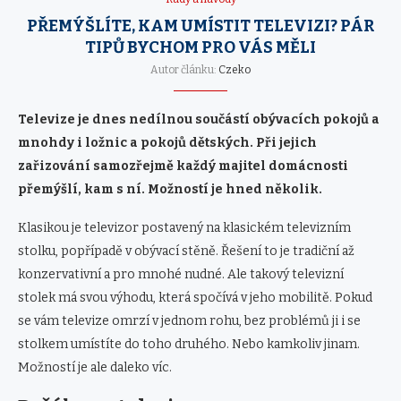
PŘEMÝŠLÍTE, KAM UMÍSTIT TELEVIZI? PÁR
TIPŮ BYCHOM PRO VÁS MĚLI
Autor článku:
Czeko
Televize je dnes nedílnou součástí obývacích pokojů a
mnohdy i ložnic a pokojů dětských. Při jejich
zařizování samozřejmě každý majitel domácnosti
přemýšlí, kam s ní. Možností je hned několik.
Klasikou je televizor postavený na klasickém televizním
stolku, popřípadě v obývací stěně. Řešení to je tradiční až
konzervativní a pro mnohé nudné. Ale takový televizní
stolek má svou výhodu, která spočívá v jeho mobilitě. Pokud
se vám televize omrzí v jednom rohu, bez problémů ji i se
stolkem umístíte do toho druhého. Nebo kamkoliv jinam.
Možností je ale daleko víc.