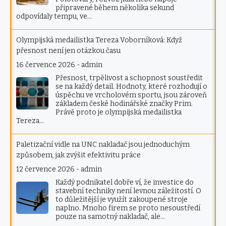
připravené během několika sekund
odpovídaly tempu, ve…
Olympijská medailistka Tereza Voborníková: Když
přesnost není jen otázkou času
16 července 2026
-
admin
Přesnost, trpělivost a schopnost soustředit
se na každý detail. Hodnoty, které rozhodují o
úspěchu ve vrcholovém sportu, jsou zároveň
základem české hodinářské značky Prim.
Právě proto je olympijská medailistka
Tereza…
Paletizační vidle na UNC nakladač jsou jednoduchým
způsobem, jak zvýšit efektivitu práce
12 července 2026
-
admin
Každý podnikatel dobře ví, že investice do
stavební techniky není levnou záležitostí. O
to důležitější je využít zakoupené stroje
naplno. Mnoho firem se proto nesoustředí
pouze na samotný nakladač, ale…