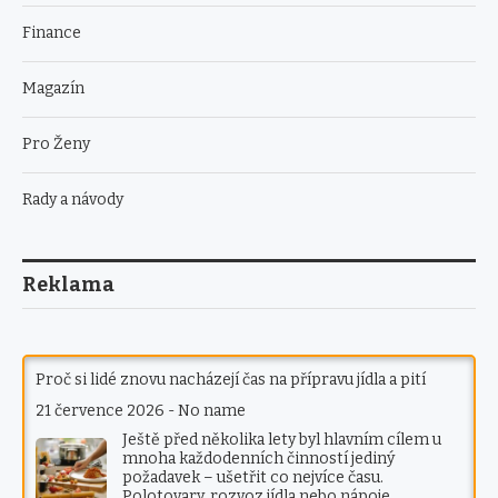
Finance
Magazín
Pro Ženy
Rady a návody
Reklama
Proč si lidé znovu nacházejí čas na přípravu jídla a pití
21 července 2026
-
No name
Ještě před několika lety byl hlavním cílem u
mnoha každodenních činností jediný
požadavek – ušetřit co nejvíce času.
Polotovary, rozvoz jídla nebo nápoje