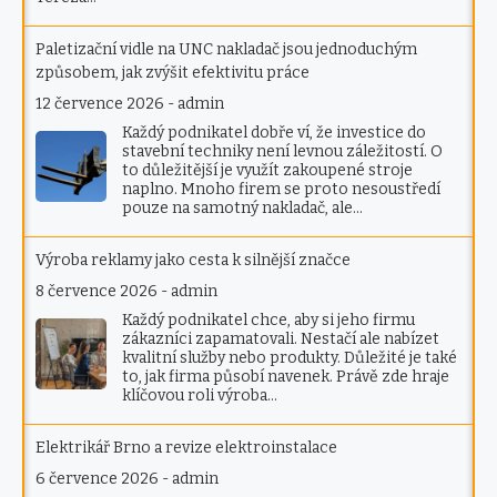
Paletizační vidle na UNC nakladač jsou jednoduchým
způsobem, jak zvýšit efektivitu práce
12 července 2026
-
admin
Každý podnikatel dobře ví, že investice do
stavební techniky není levnou záležitostí. O
to důležitější je využít zakoupené stroje
naplno. Mnoho firem se proto nesoustředí
pouze na samotný nakladač, ale…
Výroba reklamy jako cesta k silnější značce
8 července 2026
-
admin
Každý podnikatel chce, aby si jeho firmu
zákazníci zapamatovali. Nestačí ale nabízet
kvalitní služby nebo produkty. Důležité je také
to, jak firma působí navenek. Právě zde hraje
klíčovou roli výroba…
Elektrikář Brno a revize elektroinstalace
6 července 2026
-
admin