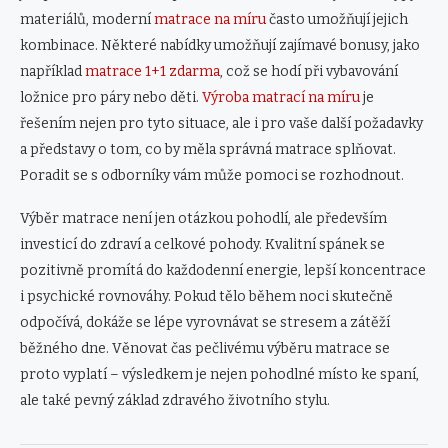
materiálů, moderní
matrace na míru
často umožňují jejich
kombinace. Některé nabídky umožňují zajímavé bonusy, jako
například
matrace 1+1 zdarma
, což se hodí při vybavování
ložnice pro páry nebo děti.
Výroba matrací na míru
je
řešením nejen pro tyto situace, ale i pro vaše další požadavky
a představy o tom, co by měla správná matrace splňovat.
Poradit se s odborníky vám může pomoci se rozhodnout.
Výběr matrace není jen otázkou pohodlí, ale především
investicí do zdraví a celkové pohody. Kvalitní spánek se
pozitivně promítá do každodenní energie, lepší koncentrace
i psychické rovnováhy. Pokud tělo během noci skutečně
odpočívá, dokáže se lépe vyrovnávat se stresem a zátěží
běžného dne. Věnovat čas pečlivému výběru matrace se
proto vyplatí – výsledkem je nejen pohodlné místo ke spaní,
ale také pevný základ zdravého životního stylu.