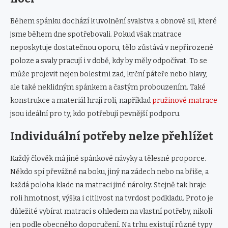
Během spánku dochází k uvolnění svalstva a obnově sil, které
jsme během dne spotřebovali. Pokud však matrace
neposkytuje dostatečnou oporu, tělo zůstává v nepřirozené
poloze a svaly pracují i v době, kdy by měly odpočívat. To se
může projevit nejen bolestmi zad, krční páteře nebo hlavy,
ale také neklidným spánkem a častým probouzením. Také
konstrukce a materiál hrají roli, například
pružinové matrace
jsou ideální pro ty, kdo potřebují pevnější podporu.
Individuální potřeby nelze přehlížet
Každý člověk má jiné spánkové návyky a tělesné proporce.
Někdo spí převážně na boku, jiný na zádech nebo na břiše, a
každá poloha klade na matraci jiné nároky. Stejně tak hraje
roli hmotnost, výška i citlivost na tvrdost podkladu. Proto je
důležité vybírat matraci s ohledem na vlastní potřeby, nikoli
jen podle obecného doporučení. Na trhu existují různé typy