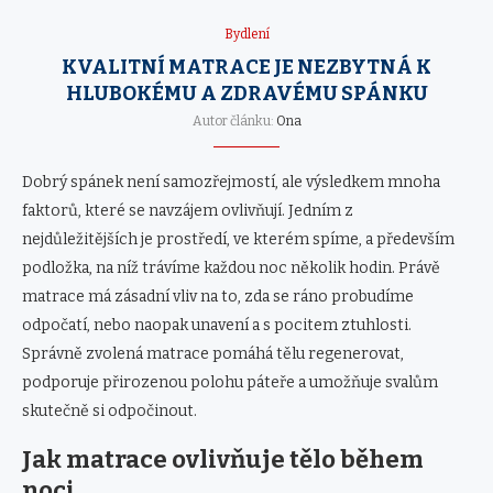
Bydlení
KVALITNÍ MATRACE JE NEZBYTNÁ K
HLUBOKÉMU A ZDRAVÉMU SPÁNKU
Autor článku:
Ona
Dobrý spánek není samozřejmostí, ale výsledkem mnoha
faktorů, které se navzájem ovlivňují. Jedním z
nejdůležitějších je prostředí, ve kterém spíme, a především
podložka, na níž trávíme každou noc několik hodin. Právě
matrace má zásadní vliv na to, zda se ráno probudíme
odpočatí, nebo naopak unavení a s pocitem ztuhlosti.
Správně zvolená matrace pomáhá tělu regenerovat,
podporuje přirozenou polohu páteře a umožňuje svalům
skutečně si odpočinout.
Jak matrace ovlivňuje tělo během
noci