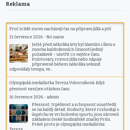
Reklama
Proč si lidé znovu nacházejí čas na přípravu jídla a pití
21 července 2026
-
No name
Ještě před několika lety byl hlavním cílem u
mnoha každodenních činností jediný
požadavek – ušetřit co nejvíce času.
Polotovary, rozvoz jídla nebo nápoje
připravené během několika sekund
odpovídaly tempu, ve…
Olympijská medailistka Tereza Voborníková: Když
přesnost není jen otázkou času
16 července 2026
-
admin
Přesnost, trpělivost a schopnost soustředit
se na každý detail. Hodnoty, které rozhodují o
úspěchu ve vrcholovém sportu, jsou zároveň
základem české hodinářské značky Prim.
Právě proto je olympijská medailistka
Tereza…