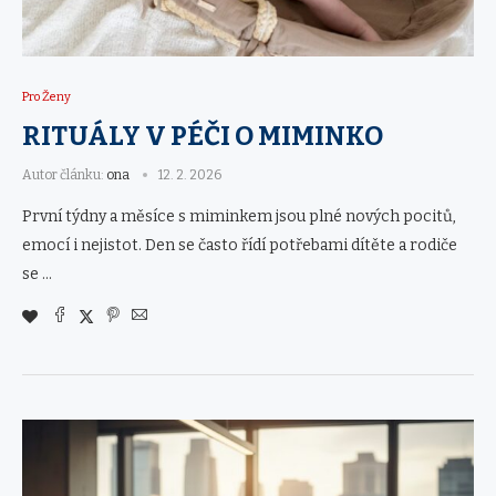
Pro Ženy
RITUÁLY V PÉČI O MIMINKO
Autor článku:
ona
12. 2. 2026
První týdny a měsíce s miminkem jsou plné nových pocitů,
emocí i nejistot. Den se často řídí potřebami dítěte a rodiče
se …