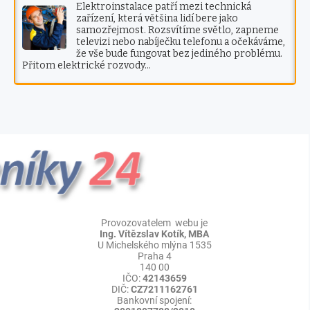
Elektroinstalace patří mezi technická
zařízení, která většina lidí bere jako
samozřejmost. Rozsvítíme světlo, zapneme
televizi nebo nabíječku telefonu a očekáváme,
že vše bude fungovat bez jediného problému.
Přitom elektrické rozvody…
Provozovatelem webu je
Ing. Vítězslav Kotík, MBA
U Michelského mlýna 1535
Praha 4
140 00
IČO:
42143659
DIČ:
CZ7211162761
Bankovní spojení: