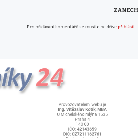
ZANECH
Pro přidávání komentářů se musíte nejdříve
přihlásit
.
Provozovatelem webu je
Ing. Vítězslav Kotík, MBA
U Michelského mlýna 1535
Praha 4
140 00
IČO:
42143659
DIČ:
CZ7211162761