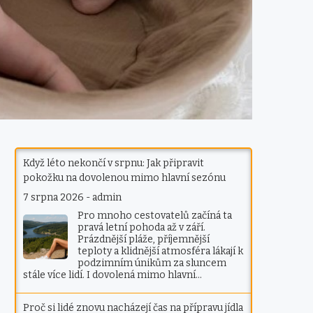
Když léto nekončí v srpnu: Jak připravit
pokožku na dovolenou mimo hlavní sezónu
7 srpna 2026
-
admin
Pro mnoho cestovatelů začíná ta
pravá letní pohoda až v září.
Prázdnější pláže, příjemnější
teploty a klidnější atmosféra lákají k
podzimním únikům za sluncem
stále více lidí. I dovolená mimo hlavní…
Proč si lidé znovu nacházejí čas na přípravu jídla