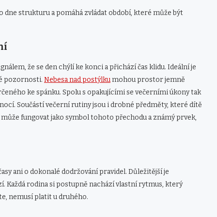
 do dne strukturu a pomáhá zvládat období, které může být
ní
nálem, že se den chýlí ke konci a přichází čas klidu. Ideální je
né pozornosti.
Nebesa nad postýlku
mohou prostor jemně
určeného ke spánku. Spolu s opakujícími se večerními úkony tak
í. Součástí večerní rutiny jsou i drobné předměty, které dítě
může fungovat jako symbol tohoto přechodu a známý prvek,
časy ani o dokonalé dodržování pravidel. Důležitější je
zí. Každá rodina si postupně nachází vlastní rytmus, který
te, nemusí platit u druhého.