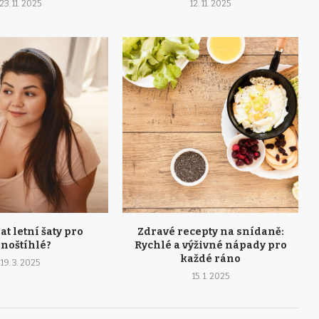
23. 11. 2025
12. 11. 2025
at letní šaty pro
Zdravé recepty na snídaně:
lnoštíhlé?
Rychlé a výživné nápady pro
každé ráno
19. 3. 2025
15. 1. 2025