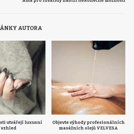
Auta pro invalidy nabízí nekonečné možnosti
LÁNKY AUTORA
ti utvářejí luxusní
Objevte výhody profesionálních
vzhled
masážních olejů VELVESA