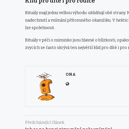
Klid pro dítě i pro rodiče
Rituály mají jednu velkou výhodu: uklidňují obě strany
nadechnutí a vnímání přítomného okamžiku. V hektic
lze spolehnout.
Rituály v péči o miminko jsou hlavně o blízkosti, opa
zvycích se často skrývá ten největší klid pro dítě i pro 
ONA
Předcházející článek