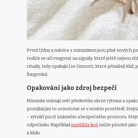
První týdny a měsíce s miminkem jsou plné nových pocit
rodiče se učí reagovat na signály, které ještě nejsou vž
rituály, tedy opakující se činnosti, které přinášejí kli
fungování.
Opakování jako zdroj bezpečí
Miminka vnímají svět především skrze rytmus a opako
pomáhá jim to orientovat se v novém prostředí. Stejná
– vytváří pocit známého a bezpečného prostoru. Stejně
odpočinku. Například
mojžíšův koš
může působit jako ú
a klidu.