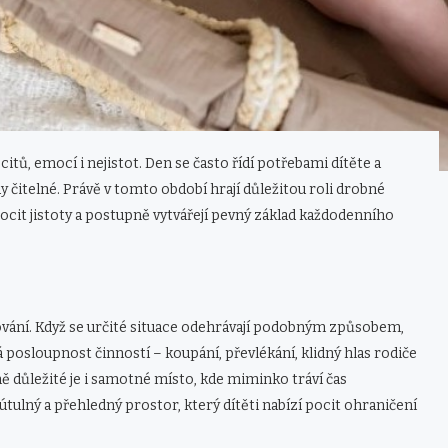
ů, emocí i nejistot. Den se často řídí potřebami dítěte a
dy čitelné. Právě v tomto období hrají důležitou roli drobné
d, pocit jistoty a postupně vytvářejí pevný základ každodenního
vání. Když se určité situace odehrávají podobným způsobem,
 posloupnost činností – koupání, převlékání, klidný hlas rodiče
 důležité je i samotné místo, kde miminko tráví čas
tulný a přehledný prostor, který dítěti nabízí pocit ohraničení