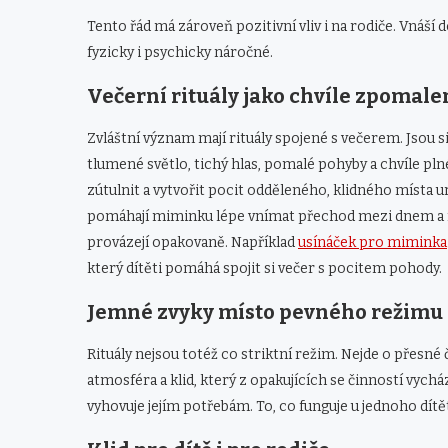
Tento řád má zároveň pozitivní vliv i na rodiče. Vnáší
fyzicky i psychicky náročné.
Večerní rituály jako chvíle zpomale
Zvláštní význam mají rituály spojené s večerem. Jsou sig
tlumené světlo, tichý hlas, pomalé pohyby a chvíle pl
zútulnit a vytvořit pocit odděleného, klidného místa 
pomáhají miminku lépe vnímat přechod mezi dnem a noc
provázejí opakovaně. Například
usínáček pro miminka
který dítěti pomáhá spojit si večer s pocitem pohody.
Jemné zvyky místo pevného režimu
Rituály nejsou totéž co striktní režim. Nejde o přesné 
atmosféra a klid, který z opakujících se činností vychá
vyhovuje jejím potřebám. To, co funguje u jednoho dítě