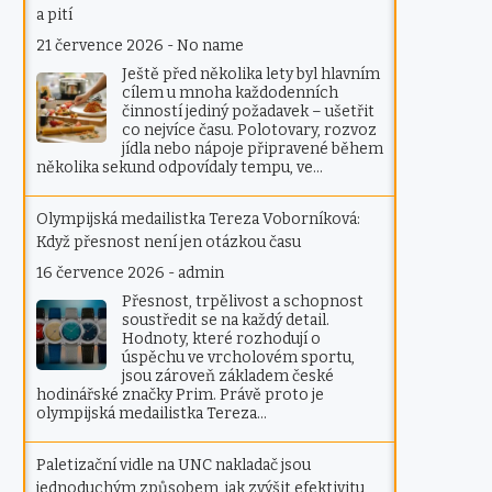
a pití
21 července 2026
-
No name
Ještě před několika lety byl hlavním
cílem u mnoha každodenních
činností jediný požadavek – ušetřit
co nejvíce času. Polotovary, rozvoz
jídla nebo nápoje připravené během
několika sekund odpovídaly tempu, ve…
Olympijská medailistka Tereza Voborníková:
Když přesnost není jen otázkou času
16 července 2026
-
admin
Přesnost, trpělivost a schopnost
soustředit se na každý detail.
Hodnoty, které rozhodují o
úspěchu ve vrcholovém sportu,
jsou zároveň základem české
hodinářské značky Prim. Právě proto je
olympijská medailistka Tereza…
Paletizační vidle na UNC nakladač jsou
jednoduchým způsobem, jak zvýšit efektivitu