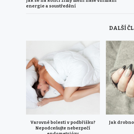
Jak se na konci zimy mění naše vnímání
energie a soustředění
DALŠÍ Č
Varovné bolesti v podbřišku?
Jak drobnos
Nepodceňujte nebezpečí
endometriózy