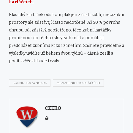
kartáčcích
.
Klasický kartáček odstraní plak jen z části zubů, mezizubní
prostory ale zůstávají často nedotčené. Až 50 % povrchu
chrupu tak zůstává neošetřeno. Mezizubní kartáčky
proniknou i do těchto skrytých míst a pomáhají
předcházet zubnímu kazu i zánětům. Začněte pravidelně a
výsledky uvidíte už během dvou týdnů – dásně zesílí a
pocit svěžesti bude trvalý.
KOSMETIKA SYNCARE
MEZIZUBNÍCH KARTÁČCÍCH
CZEKO