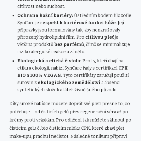
citlivost nebo suchost.
Ochrana kožní bariéry:
Ústředním bodem filozofie
SynCare je
respekt k bariérové funkci kůže
. Její
přípravky jsou formulovány tak, aby nenarušovaly
přirozený hydrolipidní film. Pro
citlivou pleť
je
většina produktů
bez parfémů
, čímž se minimalizuje
riziko alergické reakce a zánětu.
Ekologická a etická čistota:
Pro ty, kteří dbají na
etiku a ekologii, nabízí SynCare řady s certifikací
CPK
BIO
a
100% VEGAN
. Tyto certifikáty zaručují použití
surovin z
ekologického zemědělství
a absenci
syntetických složek a látek živočišného původu.
Díky široké nabídce můžete dopřát své pleti přesně to, co
potřebuje – od čisticích gelů přes regenerační séra až po
krémy proti vráskám. Pro odlíčení tak můžete sáhnout po
čisticím gelu či bio čisticím mléku CPK, které zbaví pleť
make-upu, prachu i nečistot. Následné tonikum připraví