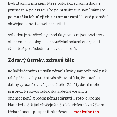
hydratačním mlékem, které pokožku zvláční a dodá jí
pružnost. A pokud toužíte po hlubším uvolnění, sáhněte
po
masážních olejích s aromaterapií
, které promění
obyčejnou chvíli ve wellness rituál.
Výhodou je, že všechny produkty SynCare jsou vyvíjeny s
ohledem na ekologii – od využívání solární energie při
výrobě až po důslednou recyklaci obalů.
Zdravý úsměv, zdravé tělo
Ke každodennímu rituálu zdraví a krásy samozřejmě patří
také péče o zuby. Možná vás překvapí fakt, že stav ústní
dutiny výrazně ovlivňuje celé tělo. Záněty dásní mohou
přispívat k rozvoji cukrovky, srdečně-cévních
onemocnění i předčasnému stárnutí. Proto je kromě
klasického čištění obyčejným či elektrickým kartáčkem
třeba sáhnout po speciálním řešení –
mezizubních