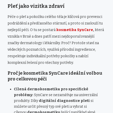
Pleť jako vizitka zdraví
Péče o pleť a pokožku celého těla je klíčová pro prevenci
podráždění a předčasného stárnutí, a proto si zaslouží tu
nejlepší péči. O tu se postará
kosmetika SynCare
,
která
vznikla v Brně a dnes patří mezi nejdoporučovanější
značky dermatology i lékárníky. Proč? Protože staví na
vědeckých poznatcích, využívá přírodní ingredience,
respektuje individuální potřeby pokožky a nabízí
komplexní řešení pro všechny potřeby.
Proč je kosmetika SynCare ideální volbou
pro celkovou péči
Cílená dermokosmetika pro specifické
problémy:
SynCare se nezaměřuje na univerzální
produkty. Díky
digitální diagnostice pleti
si
můžete určit přesný typ své pleti a vybrat si
cílenou
dermokosmetiku
řešící například akné,