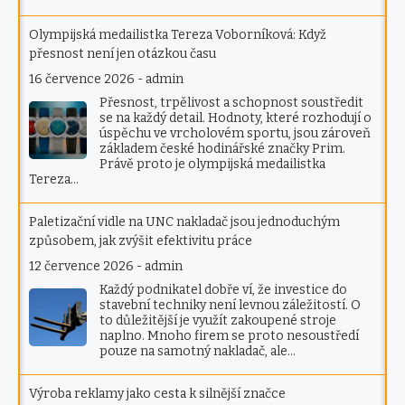
Olympijská medailistka Tereza Voborníková: Když
přesnost není jen otázkou času
16 července 2026
-
admin
Přesnost, trpělivost a schopnost soustředit
se na každý detail. Hodnoty, které rozhodují o
úspěchu ve vrcholovém sportu, jsou zároveň
základem české hodinářské značky Prim.
Právě proto je olympijská medailistka
Tereza…
Paletizační vidle na UNC nakladač jsou jednoduchým
způsobem, jak zvýšit efektivitu práce
12 července 2026
-
admin
Každý podnikatel dobře ví, že investice do
stavební techniky není levnou záležitostí. O
to důležitější je využít zakoupené stroje
naplno. Mnoho firem se proto nesoustředí
pouze na samotný nakladač, ale…
Výroba reklamy jako cesta k silnější značce