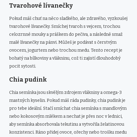
Tvarohové lívanečky
Pokud máš chuť na něco sladkého, ale zdravého, vyzkoušej
tvarohové lívanečky. Smíchej tvaroh s vejcem, trochou
celozrnné mouky a práškem do pečiva, a následně smaž
malé lívanečky na pánvi. Můžeš je podávat s čerstvým
ovocem, jogurtem nebo trochou medu. Tento recept je
bohatý na bílkoviny a vlákninu, což ti zajistí dlouhodobý
pocit sytosti.
Chia pudink
Chia semínka jsou skvělým zdrojem vlákniny a omega-3
mastných kyselin. Pokud máš ráda pudinky, chia pudink je
pro tebe ideální. Stačí smíchat chia semínka s mandlovým
nebo kokosovým mlékem a nechat je přes noc v lednici,
aby semínka absorbovala tekutinu a vytvořila želatinovou
konzistenci. Ráno přidej ovoce, ořechy nebo trošku medu