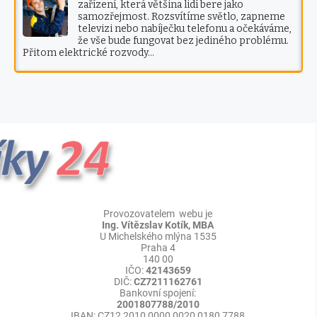
zařízení, která většina lidí bere jako
samozřejmost. Rozsvítíme světlo, zapneme
televizi nebo nabíječku telefonu a očekáváme,
že vše bude fungovat bez jediného problému.
Přitom elektrické rozvody…
Provozovatelem webu je
Ing. Vítězslav Kotík, MBA
U Michelského mlýna 1535
Praha 4
140 00
IČO:
42143659
DIČ:
CZ7211162761
Bankovní spojení:
2001807788/2010
IBAN: CZ12 2010 0000 0020 0180 7788