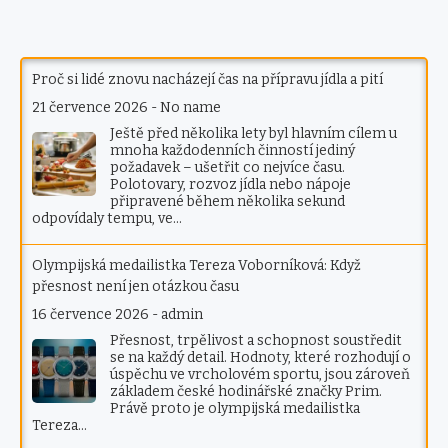
Proč si lidé znovu nacházejí čas na přípravu jídla a pití
21 července 2026
-
No name
Ještě před několika lety byl hlavním cílem u
mnoha každodenních činností jediný
požadavek – ušetřit co nejvíce času.
Polotovary, rozvoz jídla nebo nápoje
připravené během několika sekund
odpovídaly tempu, ve…
Olympijská medailistka Tereza Voborníková: Když
přesnost není jen otázkou času
16 července 2026
-
admin
Přesnost, trpělivost a schopnost soustředit
se na každý detail. Hodnoty, které rozhodují o
úspěchu ve vrcholovém sportu, jsou zároveň
základem české hodinářské značky Prim.
Právě proto je olympijská medailistka
Tereza…