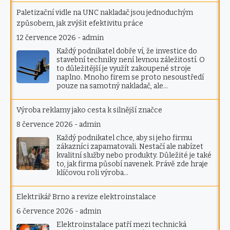
Paletizační vidle na UNC nakladač jsou jednoduchým
způsobem, jak zvýšit efektivitu práce
12 července 2026
-
admin
Každý podnikatel dobře ví, že investice do
stavební techniky není levnou záležitostí. O
to důležitější je využít zakoupené stroje
naplno. Mnoho firem se proto nesoustředí
pouze na samotný nakladač, ale…
Výroba reklamy jako cesta k silnější značce
8 července 2026
-
admin
Každý podnikatel chce, aby si jeho firmu
zákazníci zapamatovali. Nestačí ale nabízet
kvalitní služby nebo produkty. Důležité je také
to, jak firma působí navenek. Právě zde hraje
klíčovou roli výroba…
Elektrikář Brno a revize elektroinstalace
6 července 2026
-
admin
Elektroinstalace patří mezi technická