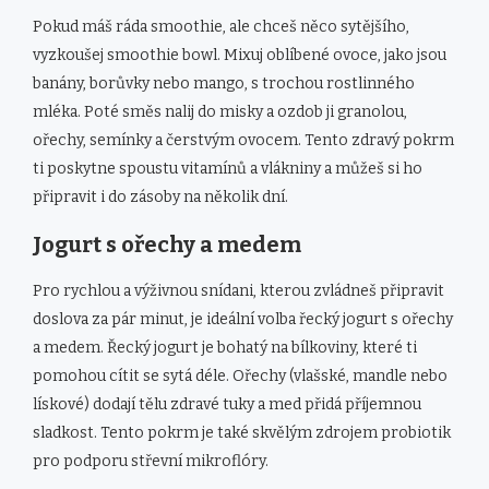
Pokud máš ráda smoothie, ale chceš něco sytějšího,
vyzkoušej smoothie bowl. Mixuj oblíbené ovoce, jako jsou
banány, borůvky nebo mango, s trochou rostlinného
mléka. Poté směs nalij do misky a ozdob ji granolou,
ořechy, semínky a čerstvým ovocem. Tento zdravý pokrm
ti poskytne spoustu vitamínů a vlákniny a můžeš si ho
připravit i do zásoby na několik dní.
Jogurt s ořechy a medem
Pro rychlou a výživnou snídani, kterou zvládneš připravit
doslova za pár minut, je ideální volba řecký jogurt s ořechy
a medem. Řecký jogurt je bohatý na bílkoviny, které ti
pomohou cítit se sytá déle. Ořechy (vlašské, mandle nebo
lískové) dodají tělu zdravé tuky a med přidá příjemnou
sladkost. Tento pokrm je také skvělým zdrojem probiotik
pro podporu střevní mikroflóry.