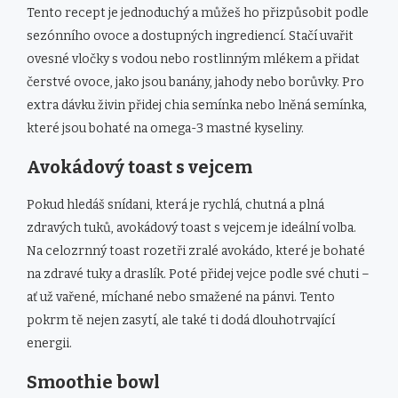
Tento recept je jednoduchý a můžeš ho přizpůsobit podle
sezónního ovoce a dostupných ingrediencí. Stačí uvařit
ovesné vločky s vodou nebo rostlinným mlékem a přidat
čerstvé ovoce, jako jsou banány, jahody nebo borůvky. Pro
extra dávku živin přidej chia semínka nebo lněná semínka,
které jsou bohaté na omega-3 mastné kyseliny.
Avokádový toast s vejcem
Pokud hledáš snídani, která je rychlá, chutná a plná
zdravých tuků, avokádový toast s vejcem je ideální volba.
Na celozrnný toast rozetři zralé avokádo, které je bohaté
na zdravé tuky a draslík. Poté přidej vejce podle své chuti –
ať už vařené, míchané nebo smažené na pánvi. Tento
pokrm tě nejen zasytí, ale také ti dodá dlouhotrvající
energii.
Smoothie bowl