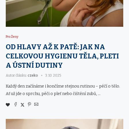
Pro Ženy
OD HLAVY AŽ K PATĚ: JAK NA
CELKOVOU HYGIENU TĚLA, PLETI
A ÚSTNÍ DUTINY
Autor článku:
czeko
3. 10. 2025
Každý den začínáme i končíme stejnou rutinou – péčí o tělo.
Ať už jde o sprchu, péči o pleť nebo čištění zubů, …