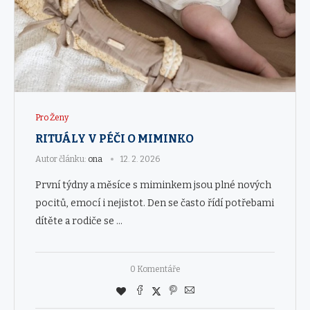
Pro Ženy
RITUÁLY V PÉČI O MIMINKO
Autor článku:
ona
12. 2. 2026
První týdny a měsíce s miminkem jsou plné nových
pocitů, emocí i nejistot. Den se často řídí potřebami
dítěte a rodiče se …
0 Komentáře