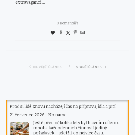
extravagancí …
0 Komentáře
NOVĚJŠÍ ČLÁNEK
STARŠÍ ČLÁNEK
Proč si lidé znovu nacházejí čas na přípravu jídla a pití
21 července 2026
-
No name
Ještě před několika lety byl hlavním cílem u
mnoha každodenních činností jediný
požadavek – ušetřit co nejvíce času.