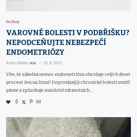
Pro Ženy
VAROVNÉ BOLESTI V PODBŘIŠKU?
NEPODCEŇUJTE NEBEZPEČÍ
ENDOMETRIÓZY
Autor článku:
ona
25. 11. 2025
Víte, že zákeřná nemoc endometrióza ohrožuje celých deset
procent žen na Zemi? Doprovázejí ji chronické bolesti uvnitř
pánve a způsobuje množství zdravotních …