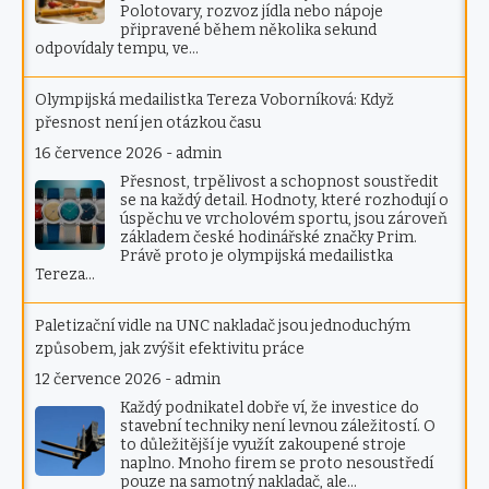
Polotovary, rozvoz jídla nebo nápoje
připravené během několika sekund
odpovídaly tempu, ve…
Olympijská medailistka Tereza Voborníková: Když
přesnost není jen otázkou času
16 července 2026
-
admin
Přesnost, trpělivost a schopnost soustředit
se na každý detail. Hodnoty, které rozhodují o
úspěchu ve vrcholovém sportu, jsou zároveň
základem české hodinářské značky Prim.
Právě proto je olympijská medailistka
Tereza…
Paletizační vidle na UNC nakladač jsou jednoduchým
způsobem, jak zvýšit efektivitu práce
12 července 2026
-
admin
Každý podnikatel dobře ví, že investice do
stavební techniky není levnou záležitostí. O
to důležitější je využít zakoupené stroje
naplno. Mnoho firem se proto nesoustředí
pouze na samotný nakladač, ale…