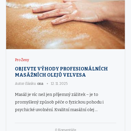
Pro Ženy
OBJEVTE VÝHODY PROFESIONÁLNÍCH
MASÁŽNÍCH OLEJŮ VELVESA
Autor článku:
ona
12. 11. 2025
Masáž je víc než jen příjemný zážitek – je to
promyšlený způsob péče o fyzickou pohodu i
psychické uvolnění. Kvalitní masážní olej …
0 Komentáře