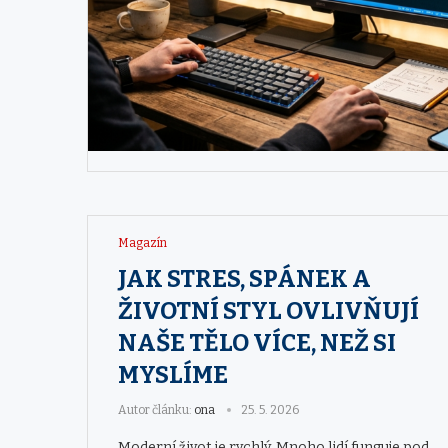
Magazín
JAK STRES, SPÁNEK A
ŽIVOTNÍ STYL OVLIVŇUJÍ
NAŠE TĚLO VÍCE, NEŽ SI
MYSLÍME
Autor článku:
ona
25. 5. 2026
Moderní život je rychlý. Mnoho lidí funguje pod