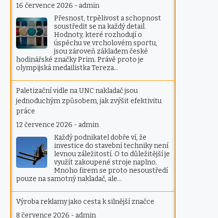
16 července 2026
-
admin
Přesnost, trpělivost a schopnost
soustředit se na každý detail.
Hodnoty, které rozhodují o
úspěchu ve vrcholovém sportu,
jsou zároveň základem české
hodinářské značky Prim. Právě proto je
olympijská medailistka Tereza…
Paletizační vidle na UNC nakladač jsou
jednoduchým způsobem, jak zvýšit efektivitu
práce
12 července 2026
-
admin
Každý podnikatel dobře ví, že
investice do stavební techniky není
levnou záležitostí. O to důležitější je
využít zakoupené stroje naplno.
Mnoho firem se proto nesoustředí
pouze na samotný nakladač, ale…
Výroba reklamy jako cesta k silnější značce
8 července 2026
-
admin