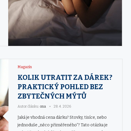
Magazín
KOLIK UTRATIT ZA DÁREK?
PRAKTICKÝ POHLED BEZ
ZBYTEČNÝCH MÝTŮ
Autor článku:
ona
28. 4. 2026
Jaká je vhodná cena dárku? Stovky, tisíce, nebo
jednoduše „něco přiměřeného“? Tato otázka je