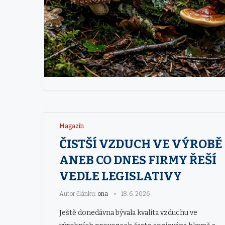
Magazín
ČISTŠÍ VZDUCH VE VÝROBĚ
ANEB CO DNES FIRMY ŘEŠÍ
VEDLE LEGISLATIVY
Autor článku:
ona
18. 6. 2026
Ještě donedávna bývala kvalita vzduchu ve