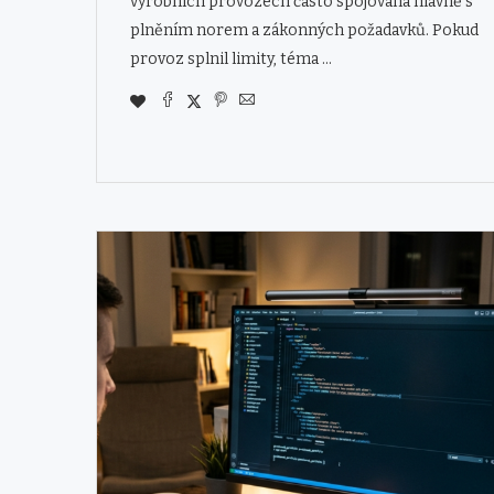
výrobních provozech často spojována hlavně s
plněním norem a zákonných požadavků. Pokud
provoz splnil limity, téma …