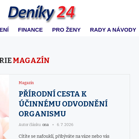
ENÍ
FINANCE
PRO ŽENY
RADY A NÁVODY
RIE
MAGAZÍN
Magazín
PŘÍRODNÍ CESTA K
ÚČINNÉMU ODVODNĚNÍ
ORGANISMU
Autor článku:
ona
6. 7. 2026
Cítíte se nafouklí, přibýváte na váze nebo vás