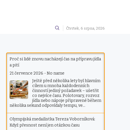
Čtvrtek, 6 srpna, 2026
Proč si lidé znovu nacházejí čas na přípravu jídla
a pití
21 července 2026
-
No name
Ještě před několika lety byl hlavním
cílem u mnoha každodenních
činností jediný požadavek – ušetřit
co nejvíce času. Polotovary, rozvoz
jídla nebo nápoje připravené během
několika sekund odpovídaly tempu, ve…
Olympijská medailistka Tereza Voborníková:
Když přesnost není jen otázkou času