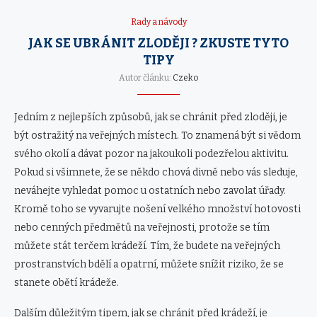
Rady a návody
JAK SE UBRÁNIT ZLODĚJI ? ZKUSTE TYTO
TIPY
Autor článku:
Czeko
Jedním z nejlepších způsobů, jak se chránit před zloději, je
být ostražitý na veřejných místech. To znamená být si vědom
svého okolí a dávat pozor na jakoukoli podezřelou aktivitu.
Pokud si všimnete, že se někdo chová divně nebo vás sleduje,
neváhejte vyhledat pomoc u ostatních nebo zavolat úřady.
Kromě toho se vyvarujte nošení velkého množství hotovosti
nebo cenných předmětů na veřejnosti, protože se tím
můžete stát terčem krádeží. Tím, že budete na veřejných
prostranstvích bdělí a opatrní, můžete snížit riziko, že se
stanete obětí krádeže.
Dalším důležitým tipem, jak se chránit před krádeží, je