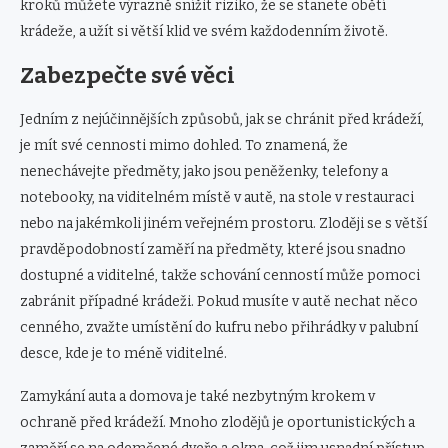
kroků můžete výrazně snížit riziko, že se stanete obětí
krádeže, a užít si větší klid ve svém každodenním životě.
Zabezpečte své věci
Jedním z nejúčinnějších způsobů, jak se chránit před krádeží,
je mít své cennosti mimo dohled. To znamená, že
nenechávejte předměty, jako jsou peněženky, telefony a
notebooky, na viditelném místě v autě, na stole v restauraci
nebo na jakémkoli jiném veřejném prostoru. Zloději se s větší
pravděpodobností zaměří na předměty, které jsou snadno
dostupné a viditelné, takže schování cenností může pomoci
zabránit případné krádeži. Pokud musíte v autě nechat něco
cenného, ​​zvažte umístění do kufru nebo přihrádky v palubní
desce, kde je to méně viditelné.
Zamykání auta a domova je také nezbytným krokem v
ochraně před krádeží. Mnoho zlodějů je oportunistických a