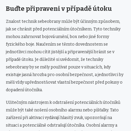
Buďte připraveni v případě útoku
Znalost technik sebeobrany může být účinným způsobem,
jak se chránit před potenciálním útočníkem. Tyto techniky
mohou zahrnovat bojová umění, box nebo jiné formy
fyzického boje. Naučením se těmto dovednostem se
jednotlivci mohou cítit jistější a připravenější bránit se v
případě útoku. Je důležité si uvědomit, že techniky
sebeobrany by se měly používat pouze v situacích, kdy
existuje jasná hrozba pro osobní bezpečnost, a jednotlivci by
měli vždy upřednostňovat vlastní bezpečnost před pokusy o
dopadení útočníka.
Užitečným nástrojem k odstrašení potenciálních útočníků
může být také nošení osobního alarmu nebo píšťalky. Tato
zařízení při aktivaci vydávají hlasitý zvuk, upozorňují na
situaci a potenciálně odstrašují útočníka. Osobní alarmy a