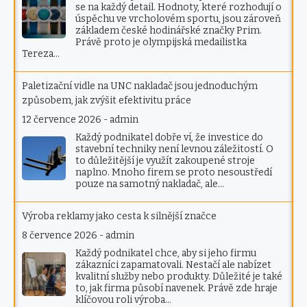
se na každý detail. Hodnoty, které rozhodují o
úspěchu ve vrcholovém sportu, jsou zároveň
základem české hodinářské značky Prim.
Právě proto je olympijská medailistka
Tereza…
Paletizační vidle na UNC nakladač jsou jednoduchým
způsobem, jak zvýšit efektivitu práce
12 července 2026
-
admin
Každý podnikatel dobře ví, že investice do
stavební techniky není levnou záležitostí. O
to důležitější je využít zakoupené stroje
naplno. Mnoho firem se proto nesoustředí
pouze na samotný nakladač, ale…
Výroba reklamy jako cesta k silnější značce
8 července 2026
-
admin
Každý podnikatel chce, aby si jeho firmu
zákazníci zapamatovali. Nestačí ale nabízet
kvalitní služby nebo produkty. Důležité je také
to, jak firma působí navenek. Právě zde hraje
klíčovou roli výroba…