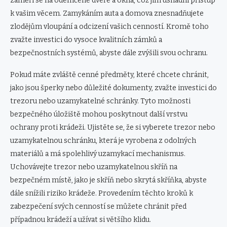
zaměří se na odemčené dveře a okna, což jim usnadní přístup
k vašim věcem. Zamykáním auta a domova znesnadňujete
zlodějům vloupání a odcizení vašich cenností. Kromě toho
zvažte investici do vysoce kvalitních zámků a
bezpečnostních systémů, abyste dále zvýšili svou ochranu.
Pokud máte zvláště cenné předměty, které chcete chránit,
jako jsou šperky nebo důležité dokumenty, zvažte investici do
trezoru nebo uzamykatelné schránky. Tyto možnosti
bezpečného úložiště mohou poskytnout další vrstvu
ochrany proti krádeži. Ujistěte se, že si vyberete trezor nebo
uzamykatelnou schránku, která je vyrobena z odolných
materiálů a má spolehlivý uzamykací mechanismus.
Uchovávejte trezor nebo uzamykatelnou skříň na
bezpečném místě, jako je skříň nebo skrytá skříňka, abyste
dále snížili riziko krádeže. Provedením těchto kroků k
zabezpečení svých cenností se můžete chránit před
případnou krádeží a užívat si většího klidu.