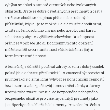
vyhýbat se chůzi o ​​samotě v temných nebo izolovaných
oblastech. Držte se dobře osvětlených a přeplněných cest a
snažte se chodit se skupinou přátel nebo rodinných
příslušníků, kdykoli je to možné. Pokud musíte chodit sami,
zvažte nošení osobního alarmu nebo absolvování kurzu
sebeobrany, abyste zvýšili své sebevědomí a schopnost
bránit se v případě útoku. Dodržením těchto opatření
můžete snížit svou zranitelnost vůči krádežím a jiným
formám trestné činnosti.
A konečně, je důležité používat zdravý rozum a dobrý úsudek,
pokud jde o ochranu před krádeží. To znamená být obezřetní
při interakci s cizími lidmi, vyhýbat se ponechávání cenností
bez dozoru a zabezpečit svůj domov a věci zámky a alarmy.
Kromě toho zvažte investici do bezpečného nebo jiného
bezpečného úložiště pro vaše nejcennější předměty, jako
jsou šperky nebo důležité dokumenty. Provedením těchto