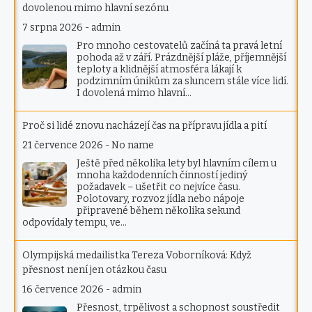
dovolenou mimo hlavní sezónu
7 srpna 2026
-
admin
Pro mnoho cestovatelů začíná ta pravá letní
pohoda až v září. Prázdnější pláže, příjemnější
teploty a klidnější atmosféra lákají k
podzimním únikům za sluncem stále více lidí.
I dovolená mimo hlavní…
Proč si lidé znovu nacházejí čas na přípravu jídla a pití
21 července 2026
-
No name
Ještě před několika lety byl hlavním cílem u
mnoha každodenních činností jediný
požadavek – ušetřit co nejvíce času.
Polotovary, rozvoz jídla nebo nápoje
připravené během několika sekund
odpovídaly tempu, ve…
Olympijská medailistka Tereza Voborníková: Když
přesnost není jen otázkou času
16 července 2026
-
admin
Přesnost, trpělivost a schopnost soustředit