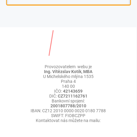
Provozovatelem webu je
Ing. Vítězslav Kotík, MBA
U Michelského mlýna 1535
Praha 4
140 00
IČO:
42143659
DIČ:
CZ7211162761
Bankovní spojení:
2001807788/2010
IBAN: CZ12 2010 0000 0020 0180 7788
SWIFT: FIOBCZPP
Kontaktovat nás můžete na mailu:
Redakce:
info@press-media.cz
©
Publikace PR článků
Press-Media.cz | All rights reserved