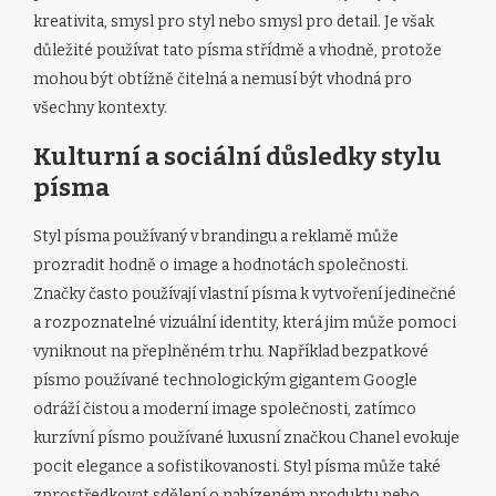
kreativita, smysl pro styl nebo smysl pro detail. Je však
důležité používat tato písma střídmě a vhodně, protože
mohou být obtížně čitelná a nemusí být vhodná pro
všechny kontexty.
Kulturní a sociální důsledky stylu
písma
Styl písma používaný v brandingu a reklamě může
prozradit hodně o image a hodnotách společnosti.
Značky často používají vlastní písma k vytvoření jedinečné
a rozpoznatelné vizuální identity, která jim může pomoci
vyniknout na přeplněném trhu. Například bezpatkové
písmo používané technologickým gigantem Google
odráží čistou a moderní image společnosti, zatímco
kurzívní písmo používané luxusní značkou Chanel evokuje
pocit elegance a sofistikovanosti. Styl písma může také
zprostředkovat sdělení o nabízeném produktu nebo