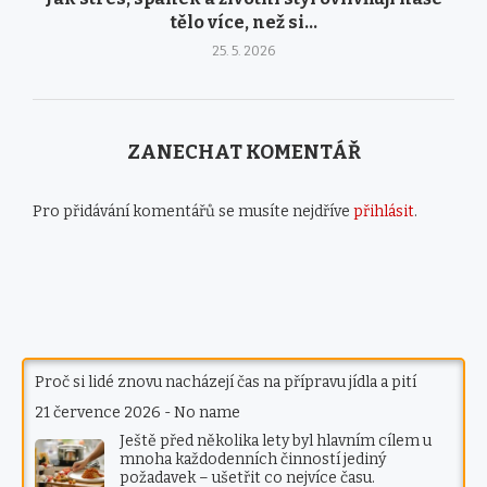
tělo více, než si...
25. 5. 2026
ZANECHAT KOMENTÁŘ
Pro přidávání komentářů se musíte nejdříve
přihlásit
.
Proč si lidé znovu nacházejí čas na přípravu jídla a pití
21 července 2026
-
No name
Ještě před několika lety byl hlavním cílem u
mnoha každodenních činností jediný
požadavek – ušetřit co nejvíce času.