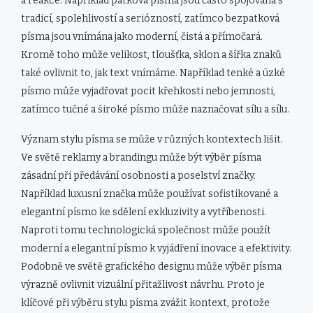
a reakce. Například patková písma jsou často spojována s
tradicí, spolehlivostí a seriózností, zatímco bezpatková
písma jsou vnímána jako moderní, čistá a přímočará.
Kromě toho může velikost, tloušťka, sklon a šířka znaků
také ovlivnit to, jak text vnímáme. Například tenké a úzké
písmo může vyjadřovat pocit křehkosti nebo jemnosti,
zatímco tučné a široké písmo může naznačovat sílu a sílu.
Význam stylu písma se může v různých kontextech lišit.
Ve světě reklamy a brandingu může být výběr písma
zásadní při předávání osobnosti a poselství značky.
Například luxusní značka může používat sofistikované a
elegantní písmo ke sdělení exkluzivity a vytříbenosti.
Naproti tomu technologická společnost může použít
moderní a elegantní písmo k vyjádření inovace a efektivity.
Podobně ve světě grafického designu může výběr písma
výrazně ovlivnit vizuální přitažlivost návrhu. Proto je
klíčové při výběru stylu písma zvážit kontext, protože