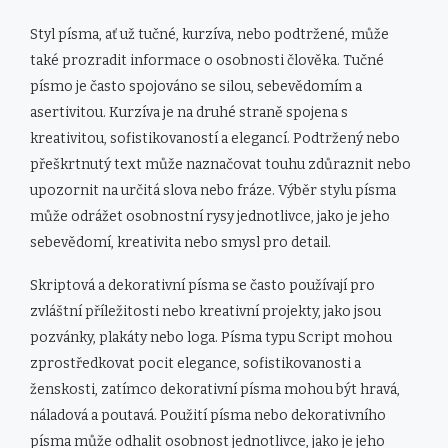
Styl písma, ať už tučné, kurzíva, nebo podtržené, může
také prozradit informace o osobnosti člověka. Tučné
písmo je často spojováno se silou, sebevědomím a
asertivitou. Kurzíva je na druhé straně spojena s
kreativitou, sofistikovaností a elegancí. Podtržený nebo
přeškrtnutý text může naznačovat touhu zdůraznit nebo
upozornit na určitá slova nebo fráze. Výběr stylu písma
může odrážet osobnostní rysy jednotlivce, jako je jeho
sebevědomí, kreativita nebo smysl pro detail.
Skriptová a dekorativní písma se často používají pro
zvláštní příležitosti nebo kreativní projekty, jako jsou
pozvánky, plakáty nebo loga. Písma typu Script mohou
zprostředkovat pocit elegance, sofistikovanosti a
ženskosti, zatímco dekorativní písma mohou být hravá,
náladová a poutavá. Použití písma nebo dekorativního
písma může odhalit osobnost jednotlivce, jako je jeho