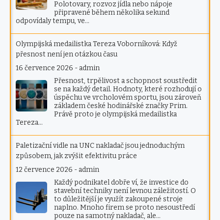
Polotovary, rozvoz jídla nebo nápoje
připravené během několika sekund
odpovídaly tempu, ve…
Olympijská medailistka Tereza Voborníková: Když
přesnost není jen otázkou času
16 července 2026
-
admin
Přesnost, trpělivost a schopnost soustředit
se na každý detail. Hodnoty, které rozhodují o
úspěchu ve vrcholovém sportu, jsou zároveň
základem české hodinářské značky Prim.
Právě proto je olympijská medailistka
Tereza…
Paletizační vidle na UNC nakladač jsou jednoduchým
způsobem, jak zvýšit efektivitu práce
12 července 2026
-
admin
Každý podnikatel dobře ví, že investice do
stavební techniky není levnou záležitostí. O
to důležitější je využít zakoupené stroje
naplno. Mnoho firem se proto nesoustředí
pouze na samotný nakladač, ale…