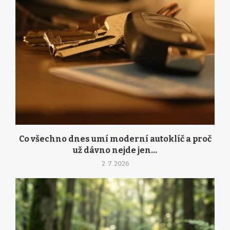
Co všechno dnes umí moderní autoklíč a proč
už dávno nejde jen...
2. 7. 2026