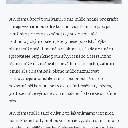
Styl písma, který používáme, o nás může hodně prozradit
a hraje významnou roli v komunikaci. Písma nejsou jen
vizuálním prvkem psaného jazyka, ale jsou také
technologickým obalem, který nese poselství. Výběr
písma může sdělit hodně o osobnosti, náladě a záměru
spisovatele. Například použití výrazného a asertivního
písma může naznačovat sebevědomí a autoritu, zatímco
jemnější a elegantnější písmo může naznačovat
rafinovanější a sofistikovanější osobnost. Proto je
nezbytné při komunikaci s ostatními zvážit styl písma,
protože může výrazně ovlivnit sdělení, které se snažíme
předat.
Styl písma může také ovlivnit to, jak vnímáme text před
námi. Různé fonty mohou ve čtenáři vyvolat různé emoce