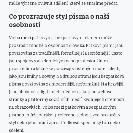
může výrazně ovlivnit sdělení, které se snažíme předat.
Co prozrazuje styl písma o naší
osobnosti
Volba mezi patkovým a bezpatkovým písmem může
prozradit mnohé o osobnosti člověka. Patková písma jsou
považována za tradičnější, formálnější a serióznější. Často
jsou spojeny s akademickým nebo profesionálním
prostředím a běžně se používají v tištěných materiálech,
jako jsou knihy a noviny. Na druhou stranu jsou bezpatková
písma považována za modernější, neformálnější a hravější.
Jsou oblíbené v digitálních médiích, jako jsou webové
stránky a platformy sociálních médií, kvůli jejich čitelnosti
na obrazovkách. Volba mezi patkovým a bezpatkovým
písmem může odrážet preferenci jednotlivce pro určitý
styl nebo jeho přání zprostředkovat specifický tón nebo
sdělení.