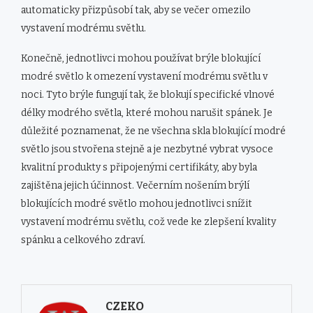
automaticky přizpůsobí tak, aby se večer omezilo
vystavení modrému světlu.
Konečně, jednotlivci mohou používat brýle blokující
modré světlo k omezení vystavení modrému světlu v
noci. Tyto brýle fungují tak, že blokují specifické vlnové
délky modrého světla, které mohou narušit spánek. Je
důležité poznamenat, že ne všechna skla blokující modré
světlo jsou stvořena stejně a je nezbytné vybrat vysoce
kvalitní produkty s připojenými certifikáty, aby byla
zajištěna jejich účinnost. Večerním nošením brýlí
blokujících modré světlo mohou jednotlivci snížit
vystavení modrému světlu, což vede ke zlepšení kvality
spánku a celkového zdraví.
CZEKO