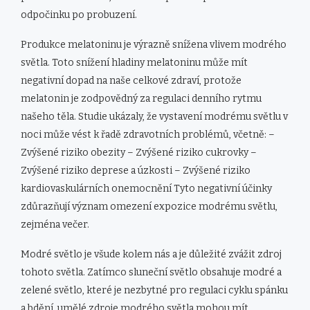
odpočinku po probuzení.
Produkce melatoninu je výrazně snížena vlivem modrého
světla. Toto snížení hladiny melatoninu může mít
negativní dopad na naše celkové zdraví, protože
melatonin je zodpovědný za regulaci denního rytmu
našeho těla. Studie ukázaly, že vystavení modrému světlu v
noci může vést k řadě zdravotních problémů, včetně: –
Zvýšené riziko obezity – Zvýšené riziko cukrovky –
Zvýšené riziko deprese a úzkosti – Zvýšené riziko
kardiovaskulárních onemocnění Tyto negativní účinky
zdůrazňují význam omezení expozice modrému světlu,
zejména večer.
Modré světlo je všude kolem nás a je důležité zvážit zdroj
tohoto světla. Zatímco sluneční světlo obsahuje modré a
zelené světlo, které je nezbytné pro regulaci cyklu spánku
a bdění, umělé zdroje modrého světla mohou mít