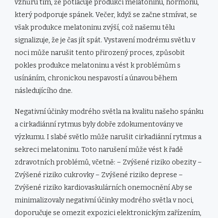
vzhůru tím, že potlačuje produkci melatoninu, hormonu,
který podporuje spánek. Večer, když se začne stmívat, se
však produkce melatoninu zvýší, což našemu tělu
signalizuje, že je čas jít spát. Vystavení modrému světlu v
noci může narušit tento přirozený proces, způsobit
pokles produkce melatoninu a vést k problémům s
usínáním, chronickou nespavostí a únavou během
následujícího dne.
Negativní účinky modrého světla na kvalitu našeho spánku
a cirkadiánní rytmus byly dobře zdokumentovány ve
výzkumu. I slabé světlo může narušit cirkadiánní rytmus a
sekreci melatoninu. Toto narušení může vést k řadě
zdravotních problémů, včetně: – Zvýšené riziko obezity –
Zvýšené riziko cukrovky – Zvýšené riziko deprese –
Zvýšené riziko kardiovaskulárních onemocnění Aby se
minimalizovaly negativní účinky modrého světla v noci,
doporučuje se omezit expozici elektronickým zařízením,