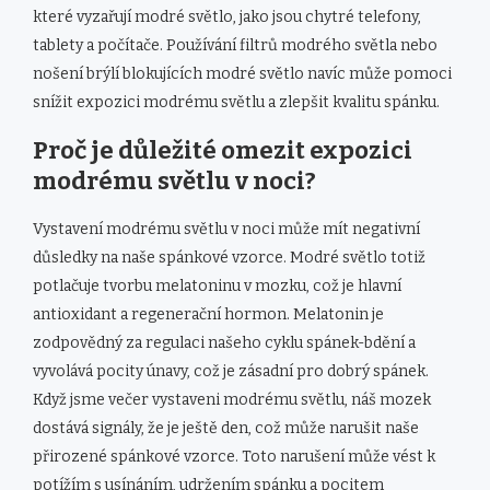
které vyzařují modré světlo, jako jsou chytré telefony,
tablety a počítače. Používání filtrů modrého světla nebo
nošení brýlí blokujících modré světlo navíc může pomoci
snížit expozici modrému světlu a zlepšit kvalitu spánku.
Proč je důležité omezit expozici
modrému světlu v noci?
Vystavení modrému světlu v noci může mít negativní
důsledky na naše spánkové vzorce. Modré světlo totiž
potlačuje tvorbu melatoninu v mozku, což je hlavní
antioxidant a regenerační hormon. Melatonin je
zodpovědný za regulaci našeho cyklu spánek-bdění a
vyvolává pocity únavy, což je zásadní pro dobrý spánek.
Když jsme večer vystaveni modrému světlu, náš mozek
dostává signály, že je ještě den, což může narušit naše
přirozené spánkové vzorce. Toto narušení může vést k
potížím s usínáním, udržením spánku a pocitem