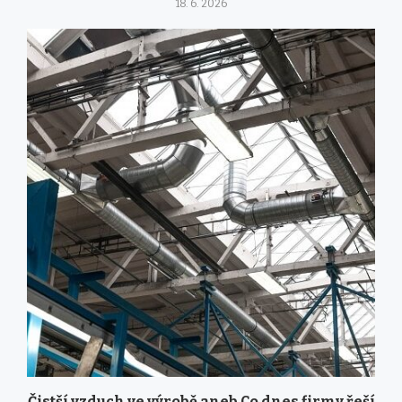
18. 6. 2026
Čistší vzduch ve výrobě aneb Co dnes firmy řeší