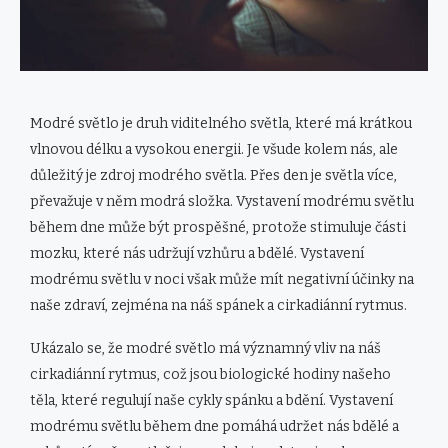
Modré světlo je druh viditelného světla, které má krátkou
vlnovou délku a vysokou energii. Je všude kolem nás, ale
důležitý je zdroj modrého světla. Přes den je světla více,
převažuje v něm modrá složka. Vystavení modrému světlu
během dne může být prospěšné, protože stimuluje části
mozku, které nás udržují vzhůru a bdělé. Vystavení
modrému světlu v noci však může mít negativní účinky na
naše zdraví, zejména na náš spánek a cirkadiánní rytmus.
Ukázalo se, že modré světlo má významný vliv na náš
cirkadiánní rytmus, což jsou biologické hodiny našeho
těla, které regulují naše cykly spánku a bdění. Vystavení
modrému světlu během dne pomáhá udržet nás bdělé a