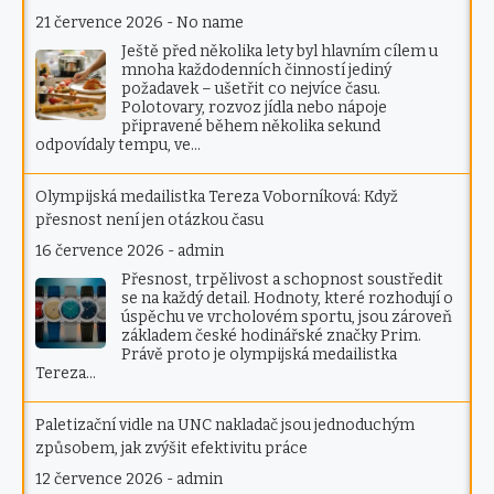
21 července 2026
-
No name
Ještě před několika lety byl hlavním cílem u
mnoha každodenních činností jediný
požadavek – ušetřit co nejvíce času.
Polotovary, rozvoz jídla nebo nápoje
připravené během několika sekund
odpovídaly tempu, ve…
Olympijská medailistka Tereza Voborníková: Když
přesnost není jen otázkou času
16 července 2026
-
admin
Přesnost, trpělivost a schopnost soustředit
se na každý detail. Hodnoty, které rozhodují o
úspěchu ve vrcholovém sportu, jsou zároveň
základem české hodinářské značky Prim.
Právě proto je olympijská medailistka
Tereza…
Paletizační vidle na UNC nakladač jsou jednoduchým
způsobem, jak zvýšit efektivitu práce
12 července 2026
-
admin