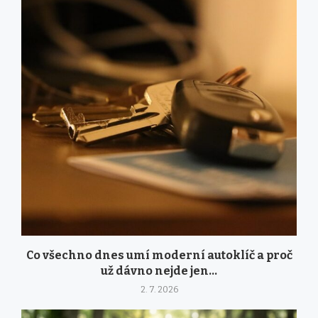
Co všechno dnes umí moderní autoklíč a proč
už dávno nejde jen...
2. 7. 2026