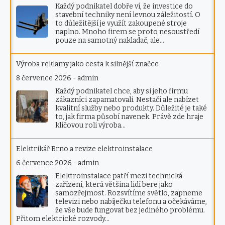
Každý podnikatel dobře ví, že investice do
stavební techniky není levnou záležitostí. O
to důležitější je využít zakoupené stroje
naplno. Mnoho firem se proto nesoustředí
pouze na samotný nakladač, ale…
Výroba reklamy jako cesta k silnější značce
8 července 2026
-
admin
Každý podnikatel chce, aby si jeho firmu
zákazníci zapamatovali. Nestačí ale nabízet
kvalitní služby nebo produkty. Důležité je také
to, jak firma působí navenek. Právě zde hraje
klíčovou roli výroba…
Elektrikář Brno a revize elektroinstalace
6 července 2026
-
admin
Elektroinstalace patří mezi technická
zařízení, která většina lidí bere jako
samozřejmost. Rozsvítíme světlo, zapneme
televizi nebo nabíječku telefonu a očekáváme,
že vše bude fungovat bez jediného problému.
Přitom elektrické rozvody…