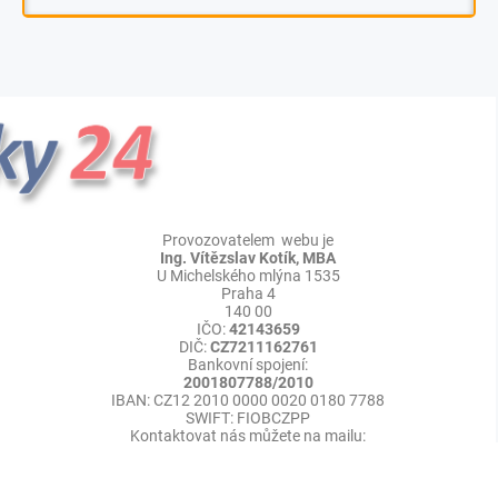
Provozovatelem webu je
Ing. Vítězslav Kotík, MBA
U Michelského mlýna 1535
Praha 4
140 00
IČO:
42143659
DIČ:
CZ7211162761
Bankovní spojení:
2001807788/2010
IBAN: CZ12 2010 0000 0020 0180 7788
SWIFT: FIOBCZPP
Kontaktovat nás můžete na mailu:
Redakce:
info@press-media.cz
©
Publikace PR článků
Press-Media.cz | All rights reserved