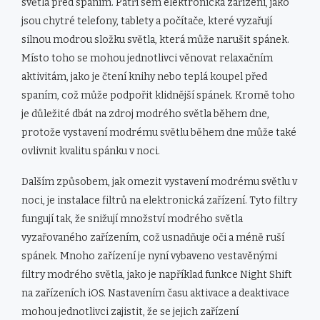
světla před spaním. Patří sem elektronická zařízení, jako
jsou chytré telefony, tablety a počítače, které vyzařují
silnou modrou složku světla, která může narušit spánek.
Místo toho se mohou jednotlivci věnovat relaxačním
aktivitám, jako je čtení knihy nebo teplá koupel před
spaním, což může podpořit klidnější spánek. Kromě toho
je důležité dbát na zdroj modrého světla během dne,
protože vystavení modrému světlu během dne může také
ovlivnit kvalitu spánku v noci.
Dalším způsobem, jak omezit vystavení modrému světlu v
noci, je instalace filtrů na elektronická zařízení. Tyto filtry
fungují tak, že snižují množství modrého světla
vyzařovaného zařízením, což usnadňuje oči a méně ruší
spánek. Mnoho zařízení je nyní vybaveno vestavěnými
filtry modrého světla, jako je například funkce Night Shift
na zařízeních iOS. Nastavením času aktivace a deaktivace
mohou jednotlivci zajistit, že se jejich zařízení