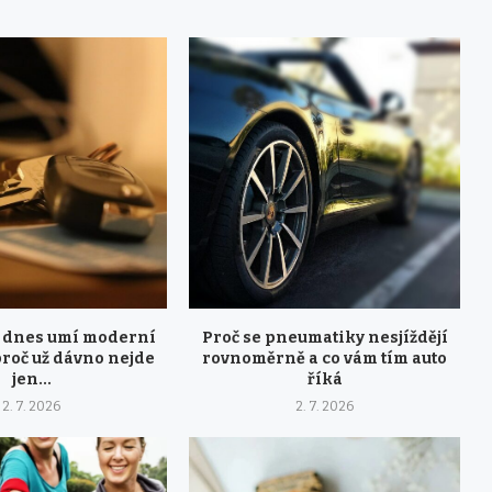
 dnes umí moderní
Proč se pneumatiky nesjíždějí
proč už dávno nejde
rovnoměrně a co vám tím auto
jen...
říká
2. 7. 2026
2. 7. 2026