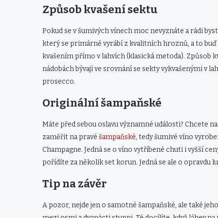
Způsob kvašení sektu
Pokud se v šumivých vínech moc nevyznáte a rádi byste 
který se primárně vyrábí z kvalitních hroznů, a to b
kvašením přímo v lahvích (klasická metoda). Způsob k
nádobách bývají ve srovnání se sekty vykvašenými v lah
prosecco.
Originální šampaňské
Máte před sebou oslavu významné události? Chcete na
zaměřit na pravé
šampaňské
, tedy šumivé víno vyrob
Champagne. Jedná se o víno vytříbené chuti i vyšší ce
pořídíte za několik set korun. Jedná se ale o opravdu l
Tip na závěr
A pozor, nejde jen o samotné šampaňské, ale také jeho
mezi osmi a dvanácti stupni. Té docílíte, když láhev n