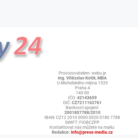
Provozovatelem webu je
Ing. Vítězslav Kotík, MBA
U Michelského mlýna 1535
Praha 4
140 00
IČO:
42143659
DIČ:
CZ7211162761
Bankovní spojení:
2001807788/2010
IBAN: CZ12 2010 0000 0020 0180 7788
SWIFT: FIOBCZPP
Kontaktovat nás můžete na mailu:
Redakce:
info@press-media.cz