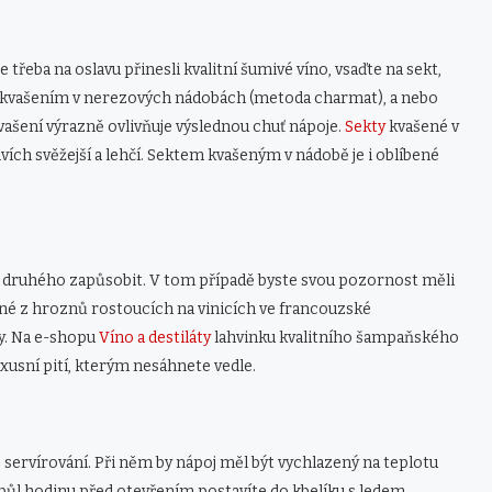
třeba na oslavu přinesli kvalitní šumivé víno, vsaďte na sekt,
uď kvašením v nerezových nádobách (metoda charmat), a nebo
vašení výrazně ovlivňuje výslednou chuť nápoje.
Sekty
kvašené v
vích svěžejší a lehčí. Sektem kvašeným v nádobě je i oblíbené
 druhého zapůsobit. V tom případě byste svou pozornost měli
ené z hroznů rostoucích na vinicích ve francouzské
ny. Na e-shopu
Víno a destiláty
lahvinku kvalitního šampaňského
uxusní pití, kterým nesáhnete vedle.
 servírování. Při něm by nápoj měl být vychlazený na teplotu
a půl hodinu před otevřením postavíte do kbelíku s ledem.