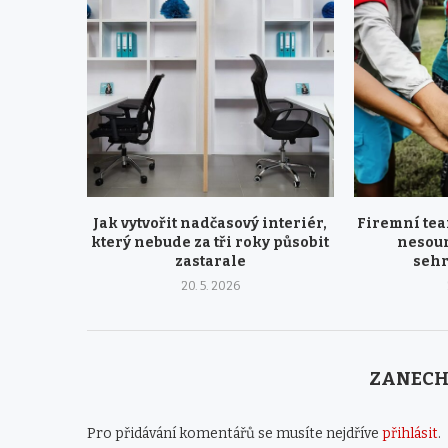
Jak vytvořit nadčasový interiér,
Firemní tea
který nebude za tři roky působit
nesour
zastarale
seh
20. 5. 2026
ZANECH
Pro přidávání komentářů se musíte nejdříve
přihlásit
.