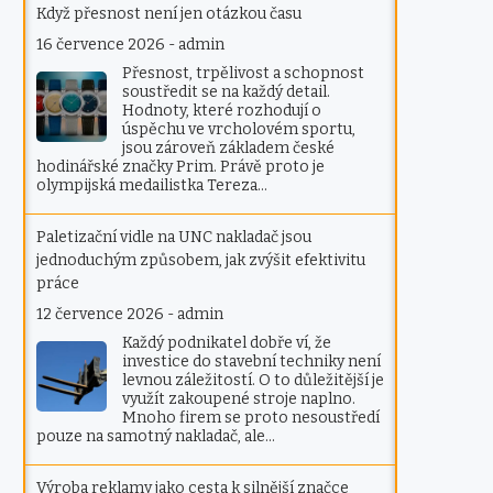
Když přesnost není jen otázkou času
16 července 2026
-
admin
Přesnost, trpělivost a schopnost
soustředit se na každý detail.
Hodnoty, které rozhodují o
úspěchu ve vrcholovém sportu,
jsou zároveň základem české
hodinářské značky Prim. Právě proto je
olympijská medailistka Tereza…
Paletizační vidle na UNC nakladač jsou
jednoduchým způsobem, jak zvýšit efektivitu
práce
12 července 2026
-
admin
Každý podnikatel dobře ví, že
investice do stavební techniky není
levnou záležitostí. O to důležitější je
využít zakoupené stroje naplno.
Mnoho firem se proto nesoustředí
pouze na samotný nakladač, ale…
Výroba reklamy jako cesta k silnější značce