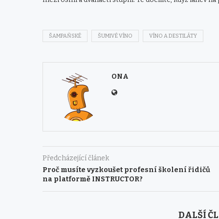
ŠAMPAŇSKÉ
ŠUMIVÉ VÍNO
VÍNO A DESTILÁTY
ONA
Předcházející článek
Proč musíte vyzkoušet profesní školení řidičů
na platformě INSTRUCTOR?
DALŠÍ Č