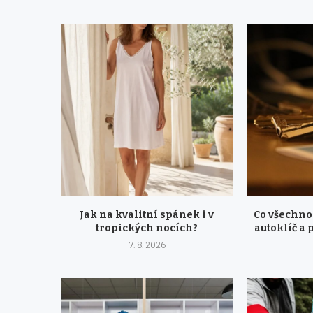
Jak na kvalitní spánek i v
Co všechno
tropických nocích?
autoklíč a 
7. 8. 2026