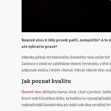
Šumivé víno k létu prostě patří, nemyslíte? A t
ale vybrat to pravé?
Sklenka pěkně vychlazeného šumivého vína může být
Zatímco v zimě se zahříváme vínem červeným, v létě s
příjemně svěží a i dobře chutná. Vybrat takové víno m
Jak poznat kvalitu
Šumivé víno
dělá jeho barva, vůně, chuť a perlení. Zatí
které vydrží krátkou dobu, ta kvalitní se vyznačují bu
nejkvalitnější šumivá vína po nalití ode dna vytvářejí ř