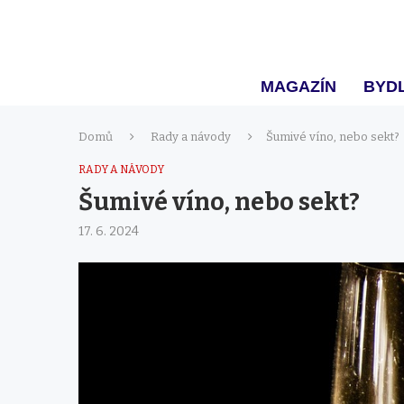
MAGAZÍN
BYDL
Domů
Rady a návody
Šumivé víno, nebo sekt?
RADY A NÁVODY
Šumivé víno, nebo sekt?
17. 6. 2024