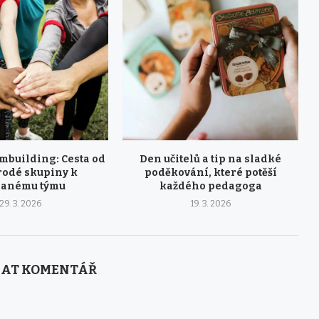
mbuilding: Cesta od
Den učitelů a tip na sladké
odé skupiny k
poděkování, které potěší
ranému týmu
každého pedagoga
29. 3. 2026
19. 3. 2026
AT KOMENTÁŘ