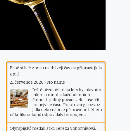
Proč si lidé znovu nacházejí čas na přípravu jídla
a pití
21 července 2026
-
No name
Ještě před několika lety byl hlavním
cílem u mnoha každodenních
činností jediný požadavek – ušetřit
co nejvíce času. Polotovary, rozvoz
jídla nebo nápoje připravené během
několika sekund odpovídaly tempu, ve…
Olympijská medailistka Tereza Voborníková: