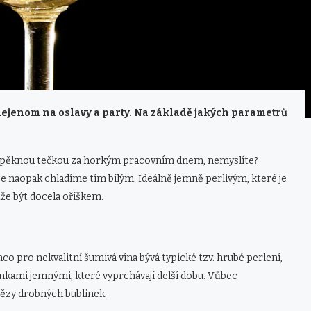
o nejenom na oslavy a party. Na základě jakých parametrů
 pěknou tečkou za horkým pracovním dnem, nemyslíte?
e naopak chladíme tím bílým. Ideálně jemně perlivým, které je
ůže být docela oříškem.
mco pro nekvalitní šumivá vína bývá typické tzv. hrubé perlení,
blinkami jemnými, které vyprchávají delší dobu. Vůbec
etězy drobných bublinek.