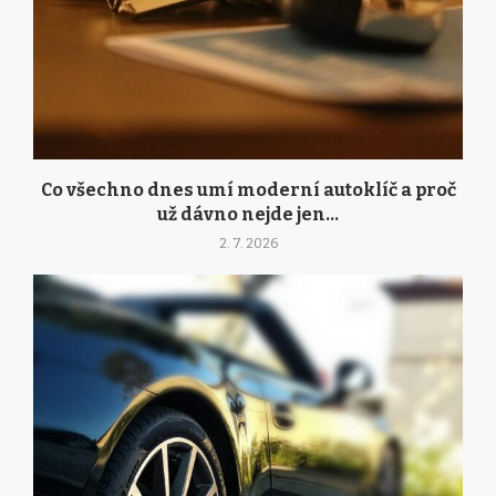
Co všechno dnes umí moderní autoklíč a proč
už dávno nejde jen...
2. 7. 2026