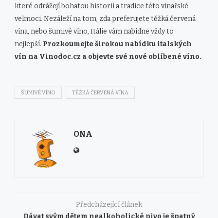
které odrážejí bohatou historii a tradice této vinařské
velmoci. Nezáleží na tom, zda preferujete těžká červená
vína, nebo šumivé víno, Itálie vám nabídne vždy to
nejlepší.
Prozkoumejte širokou nabídku italských
vín na Vinodoc.cz a objevte své nové oblíbené víno.
ŠUMIVÉ VÍNO
TĚŽKÁ ČERVENÁ VÍNA
ONA
Předcházející článek
Dávat svým dětem nealkoholické pivo je špatný