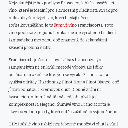
Nejznámější je bezpochyby Prosecco, lehké a osvěžující
víno, které je ideální pro slavnostní příležitosti. Avšak pro
milovníky šumivých vín, kteří hledají něco
sofistikovanějšího, je tu
šumivé víno
Franciacorta. Toto
víno pochází z regionu Lombardie a je vyrobeno tradiční
šampaňskou metodou, což znamená, že sekundární
kvašení probíhá v lahvi.
Franciacorta je často srovnávána s francouzským
šampaňským nejen kvůli metodě výroby, ale i díky
odrůdám hroznů, ze kterých se vyrábí. Franciacorta
využívá odrůdy Chardonnay, Pinot Noir a Pinot Bianco, což
jí dává bohatou a krémovou chuť. Dlouhé zrání na
kvasnicích, minimálně 18 měsíců, přispívá k její
komplexnosti a eleganci. Šumivé víno Franciacorta je
skvělou volbou pro ty, kteří chtějí zažít něco výjimečného.
TIP:
Italské víno nabízí nepřeberné množství chutí a vůní,