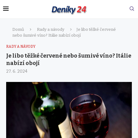
Domů
Rady a návody
Je libo těžké červené
nebo šumivé víno? Itálie nabízí obojí
RADY A NÁVODY
Je libo těžké červené nebo šumivé víno? Itálie
nabízí obojí
27. 6. 2024