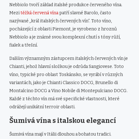
Nebbiolo tvoří základ italské produkce červeného vína.
Mezi
těžká červená vína
patří slavné Barolo, často
nazývané „král italských červených vín“. Toto víno,
pocházející z oblasti Piemont, je vyrobeno z hroznů
Nebbiolo a je známé svou komplexní chutí s tóny růží,
fialek a třešní.
Dalším významným zástupcem italských červených vín je
Chianti, jehož hlavní složkou je odrůda Sangiovese. Toto
víno, typické pro oblast Toskánsko, se vyrábí v různých
variantách, jako je Chianti Classico DOCG, Brunello di
Montalcino DOCG a Vino Nobile di Montepulciano DOCG.
Každé z těchto vín má své specifické vlastnosti, které
odrážejí unikátní terroir oblasti.
Šumivá vína s italskou elegancí
Šumivá vína mají v Itálii dlouhou a bohatou tradici.