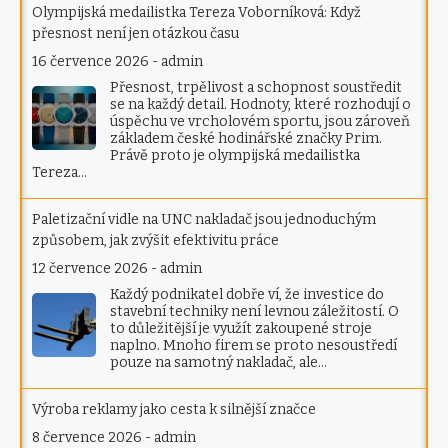
Olympijská medailistka Tereza Voborníková: Když
přesnost není jen otázkou času
16 července 2026
-
admin
Přesnost, trpělivost a schopnost soustředit
se na každý detail. Hodnoty, které rozhodují o
úspěchu ve vrcholovém sportu, jsou zároveň
základem české hodinářské značky Prim.
Právě proto je olympijská medailistka
Tereza…
Paletizační vidle na UNC nakladač jsou jednoduchým
způsobem, jak zvýšit efektivitu práce
12 července 2026
-
admin
Každý podnikatel dobře ví, že investice do
stavební techniky není levnou záležitostí. O
to důležitější je využít zakoupené stroje
naplno. Mnoho firem se proto nesoustředí
pouze na samotný nakladač, ale…
Výroba reklamy jako cesta k silnější značce
8 července 2026
-
admin