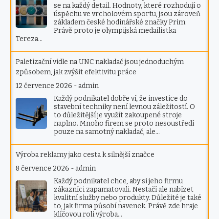
se na každý detail. Hodnoty, které rozhodují o
úspěchu ve vrcholovém sportu, jsou zároveň
základem české hodinářské značky Prim.
Právě proto je olympijská medailistka
Tereza…
Paletizační vidle na UNC nakladač jsou jednoduchým
způsobem, jak zvýšit efektivitu práce
12 července 2026
-
admin
Každý podnikatel dobře ví, že investice do
stavební techniky není levnou záležitostí. O
to důležitější je využít zakoupené stroje
naplno. Mnoho firem se proto nesoustředí
pouze na samotný nakladač, ale…
Výroba reklamy jako cesta k silnější značce
8 července 2026
-
admin
Každý podnikatel chce, aby si jeho firmu
zákazníci zapamatovali. Nestačí ale nabízet
kvalitní služby nebo produkty. Důležité je také
to, jak firma působí navenek. Právě zde hraje
klíčovou roli výroba…