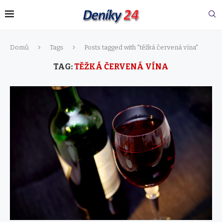
Domů
Tags
Posts tagged with "těžká červená vína"
TAG:
TĚŽKÁ ČERVENÁ VÍNA