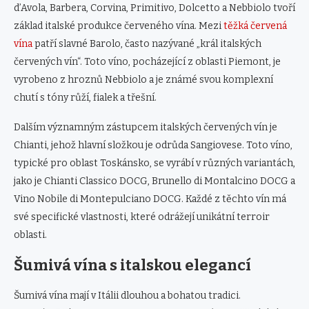
d’Avola, Barbera, Corvina, Primitivo, Dolcetto a Nebbiolo tvoří
základ italské produkce červeného vína. Mezi
těžká červená
vína
patří slavné Barolo, často nazývané „král italských
červených vín“. Toto víno, pocházející z oblasti Piemont, je
vyrobeno z hroznů Nebbiolo a je známé svou komplexní
chutí s tóny růží, fialek a třešní.
Dalším významným zástupcem italských červených vín je
Chianti, jehož hlavní složkou je odrůda Sangiovese. Toto víno,
typické pro oblast Toskánsko, se vyrábí v různých variantách,
jako je Chianti Classico DOCG, Brunello di Montalcino DOCG a
Vino Nobile di Montepulciano DOCG. Každé z těchto vín má
své specifické vlastnosti, které odrážejí unikátní terroir
oblasti.
Šumivá vína s italskou elegancí
Šumivá vína mají v Itálii dlouhou a bohatou tradici.