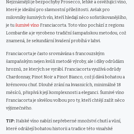
Nejznámější je bezpochyby Prosecco, lehké a osvěžující víno,
které je ideální pro slavnostní příležitosti. Avšak pro
milovníky šumivých vín, kteří hledají něco sofistikovanějšího,
je tu
šumivé víno
Franciacorta. Toto víno pochází z regionu
Lombardie a je vyrobeno tradiční šampaňskou metodou, což
znamená, že sekundární kvašení probíhá v lahvi.
Franciacorta je často srovnávána s francouzským
šampaňským nejen kvůli metodě výroby, ale i díky odrůdám
hroznů, ze kterých se vyrábí. Franciacorta využívá odrůdy
Chardonnay, Pinot Noir a Pinot Bianco, což jí dává bohatou a
krémovou chuť. Dlouhé zrání na kvasnicích, minimálně 18
měsíců, přispívá k její komplexnosti a eleganci. Šumivé víno
Franciacorta je skvělou volbou pro ty, kteří chtějí zažít něco
výjimečného.
TIP:
Italské víno nabízí nepřeberné množství chutí a vůní,
které odrážejí bohatou historii a tradice této vinařské