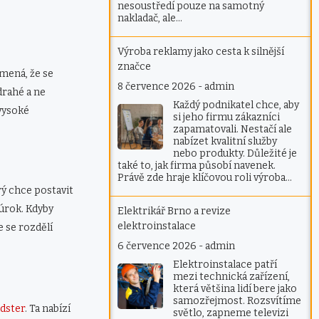
nesoustředí pouze na samotný
nakladač, ale…
Výroba reklamy jako cesta k silnější
značce
amená, že se
8 července 2026
-
admin
drahé a ne
Každý podnikatel chce, aby
 vysoké
si jeho firmu zákazníci
zapamatovali. Nestačí ale
nabízet kvalitní služby
nebo produkty. Důležité je
také to, jak firma působí navenek.
Právě zde hraje klíčovou roli výroba…
rý chce postavit
úrok. Kdyby
Elektrikář Brno a revize
elektroinstalace
 se rozdělí
6 července 2026
-
admin
Elektroinstalace patří
mezi technická zařízení,
která většina lidí bere jako
samozřejmost. Rozsvítíme
dster
. Ta nabízí
světlo, zapneme televizi