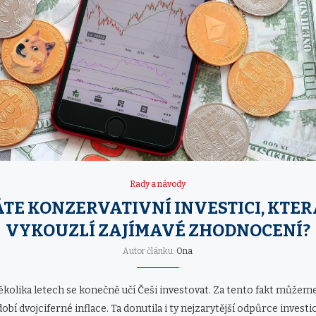
Rady a návody
TE KONZERVATIVNÍ INVESTICI, KTE
VYKOUZLÍ ZAJÍMAVÉ ZHODNOCENÍ?
Autor článku:
Ona
ěkolika letech se konečně učí Češi investovat. Za tento fakt může
í dvojciferné inflace. Ta donutila i ty nejzarytější odpůrce investic