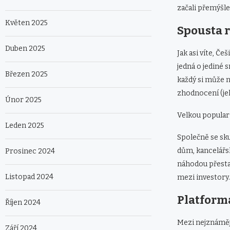
začali přemýšlet
Květen 2025
Spousta r
Duben 2025
Jak asi víte, Če
jedná o jediné
Březen 2025
každý si může n
zhodnocení (jeh
Únor 2025
Velkou populari
Leden 2025
Společně se sku
dům, kancelářs
Prosinec 2024
náhodou přestal
Listopad 2024
mezi investory.
Platform
Říjen 2024
Mezi nejznámějš
Září 2024