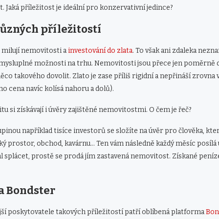
. Jaká příležitost je ideální pro konzervativní jedince?
ůzných příležitostí
ši milují nemovitosti a
investování do zlata
. To však ani zdaleka nezn
 smysluplné možnosti na trhu. Nemovitosti jsou přece jen poměrně 
ěco takového dovolit. Zlato je zase příliš rigidní a nepřináší zrovna
o cena navíc kolísá nahoru a dolů).
tu si získávají i úvěry zajištěné nemovitostmi. O čem je řeč?
pinou například tisíce investorů se složíte na úvěr pro člověka, kte
ký prostor, obchod, kavárnu… Ten vám následně každý měsíc posílá 
 splácet, prostě se prodá jím zastavená nemovitost. Získané peníze
a Bondster
í poskytovatele takových příležitostí patří oblíbená platforma
Bon