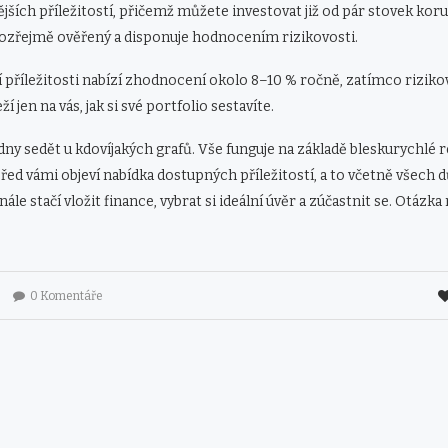
jších příležitostí, přičemž můžete investovat již od pár stovek koru
ozřejmě ověřený a disponuje hodnocením rizikovosti.
í příležitosti nabízí zhodnocení okolo 8–10 % ročně, zatímco rizikov
ží jen na vás, jak si své portfolio sestavíte.
ny sedět u kdovíjakých grafů. Vše funguje na základě bleskurychlé r
řed vámi objeví nabídka dostupných příležitostí, a to včetně všech d
nále stačí vložit finance, vybrat si ideální úvěr a zúčastnit se. Otáz
.
0 Komentáře