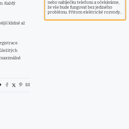
nebo nabíječku telefonu a očekáváme,
n. Každý
že vše bude fungovat bez jediného
problému. Přitom elektrické rozvody…
ější klidně až
egistrace.
ůležitých
ka maximálně