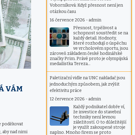
Voborníková: Když přesnost není jen
otázkou času
16 července 2026
-
admin
Přesnost, trpělivost a
schopnost soustředit se na
každý detail. Hodnoty,
které rozhodují o úspěchu
ve vrcholovém sportu, jsou
zároveň základem české hodinářské
značky Prim. Právě proto je olympijská
medailistka Tereza…
Paletizační vidle na UNC nakladač jsou
jednoduchým způsobem, jak zvýšit
RÁ VÁM
efektivitu práce
12 července 2026
-
admin
Každý podnikatel dobře ví,
že investice do stavební
techniky není levnou
záležitostí. O to důležitější
me poděkovat
je využít zakoupené stroje
, aby nad nimi
naplno. Mnoho firem se proto