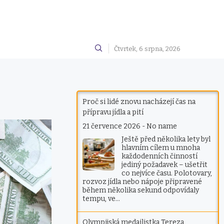
Čtvrtek, 6 srpna, 2026
Proč si lidé znovu nacházejí čas na
přípravu jídla a pití
21 července 2026
-
No name
Ještě před několika lety byl
hlavním cílem u mnoha
každodenních činností
jediný požadavek – ušetřit
co nejvíce času. Polotovary,
rozvoz jídla nebo nápoje připravené
během několika sekund odpovídaly
tempu, ve…
Olympijská medailistka Tereza