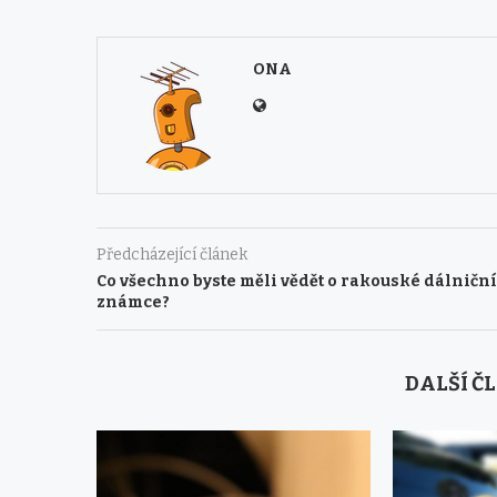
ONA
Předcházející článek
Co všechno byste měli vědět o rakouské dálniční
známce?
DALŠÍ Č