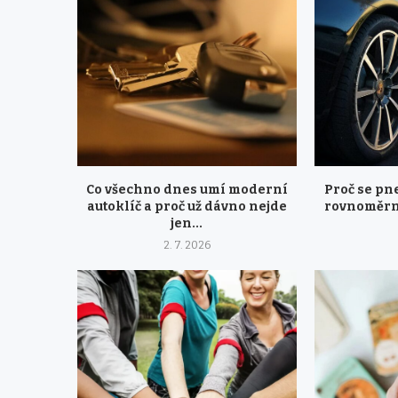
Co všechno dnes umí moderní
Proč se pn
autoklíč a proč už dávno nejde
rovnoměrně
jen...
2. 7. 2026