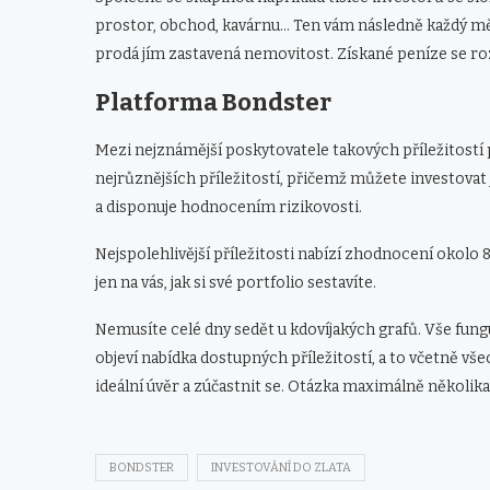
prostor, obchod, kavárnu… Ten vám následně každý měs
prodá jím zastavená nemovitost. Získané peníze se roz
Platforma Bondster
Mezi nejznámější poskytovatele takových příležitostí 
nejrůznějších příležitostí, přičemž můžete investovat
a disponuje hodnocením rizikovosti.
Nejspolehlivější příležitosti nabízí zhodnocení okolo 8
jen na vás, jak si své portfolio sestavíte.
Nemusíte celé dny sedět u kdovíjakých grafů. Vše fung
objeví nabídka dostupných příležitostí, a to včetně všec
ideální úvěr a zúčastnit se. Otázka maximálně několik
BONDSTER
INVESTOVÁNÍ DO ZLATA