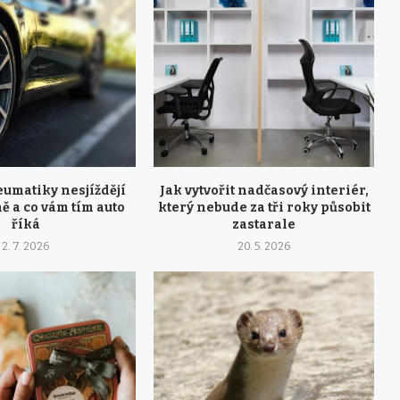
eumatiky nesjíždějí
Jak vytvořit nadčasový interiér,
 a co vám tím auto
který nebude za tři roky působit
říká
zastarale
2. 7. 2026
20. 5. 2026