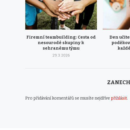
Firemní teambuilding: Cesta od
Den učite
nesourodé skupiny k
poděková
sehranému týmu
každ
29. 3. 2026
ZANECH
Pro přidávání komentářů se musíte nejdříve
přihlásit
.