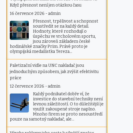
Když přesnost není jen otázkou času
16 července 2026
-
admin
Přesnost, trpělivost a schopnost
soustředit se na každý detail.
Hodnoty, které rozhodují o
úspěchu ve vrcholovém sportu,
jsou zároveň základem české
hodinářské značky Prim. Právě proto je
olympijská medailistka Tereza…
Paletizační vidle na UNC nakladač jsou
jednoduchým způsobem, jak zvýšit efektivitu
práce
12 července 2026
-
admin
Každý podnikatel dobře ví, že
investice do stavební techniky není
levnou záležitostí. O to důležitější je
využít zakoupené stroje naplno.
Mnoho firem se proto nesoustředí
pouze na samotný nakladač, ale…