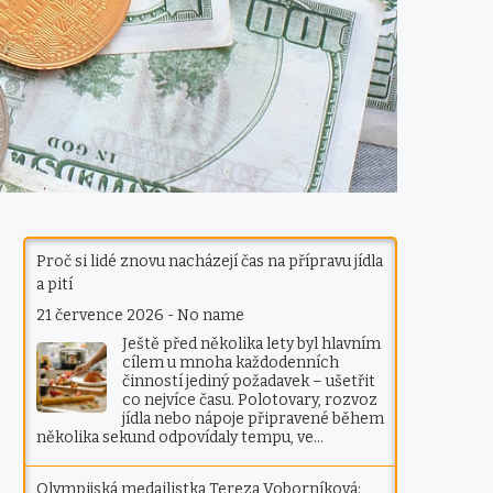
Proč si lidé znovu nacházejí čas na přípravu jídla
a pití
21 července 2026
-
No name
Ještě před několika lety byl hlavním
cílem u mnoha každodenních
činností jediný požadavek – ušetřit
co nejvíce času. Polotovary, rozvoz
jídla nebo nápoje připravené během
několika sekund odpovídaly tempu, ve…
Olympijská medailistka Tereza Voborníková: