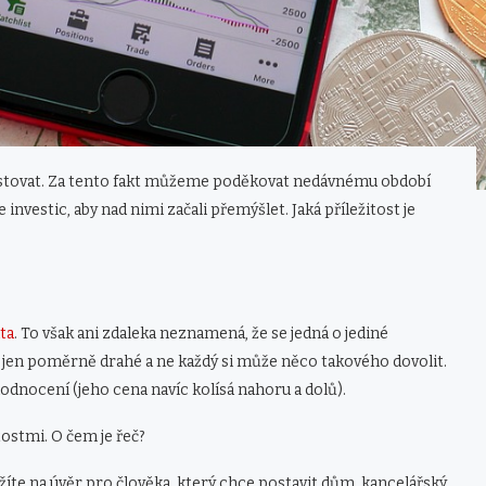
vestovat. Za tento fakt můžeme poděkovat nedávnému období
e investic, aby nad nimi začali přemýšlet. Jaká příležitost je
ta
. To však ani zdaleka neznamená, že se jedná o jediné
 jen poměrně drahé a ne každý si může něco takového dovolit.
zhodnocení (jeho cena navíc kolísá nahoru a dolů).
tostmi. O čem je řeč?
žíte na úvěr pro člověka, který chce postavit dům, kancelářský