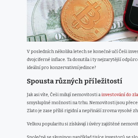
V posledních několika letech se konečně učí Češi in
dvojciferné inflace. Ta donutila i ty nejzarytější odpůrc
ideální pro konzervativní jedince?
Spousta různých příležitostí
Jak asi víte, Češi milují nemovitosti a
investování do zla
smysluplné možnosti na trhu. Nemovitosti jsou přece
Zlato je zase příliš rigidní a nepřináší zrovna vysoké 
Velkou popularitu si získávají i úvěry zajištěné nemovi
Společně se skupinou například tisíce investorů se slo