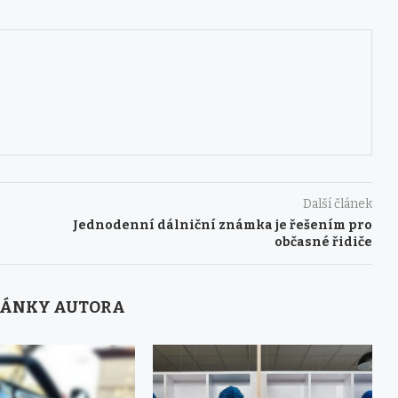
Další článek
Jednodenní dálniční známka je řešením pro
občasné řidiče
LÁNKY AUTORA