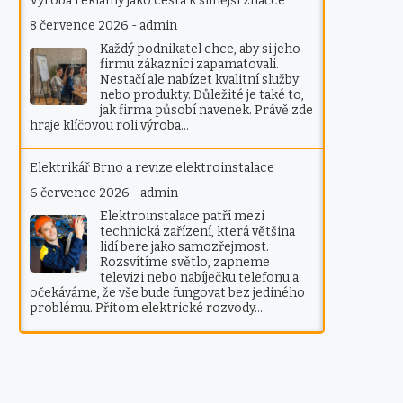
Výroba reklamy jako cesta k silnější značce
8 července 2026
-
admin
Každý podnikatel chce, aby si jeho
firmu zákazníci zapamatovali.
Nestačí ale nabízet kvalitní služby
nebo produkty. Důležité je také to,
jak firma působí navenek. Právě zde
hraje klíčovou roli výroba…
Elektrikář Brno a revize elektroinstalace
6 července 2026
-
admin
Elektroinstalace patří mezi
technická zařízení, která většina
lidí bere jako samozřejmost.
Rozsvítíme světlo, zapneme
televizi nebo nabíječku telefonu a
očekáváme, že vše bude fungovat bez jediného
problému. Přitom elektrické rozvody…