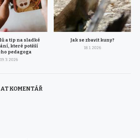
lů a tip na sladké
Jak se zbavit kuny?
ní, které potěší
18. 1. 2026
ého pedagoga
19. 3. 2026
AT KOMENTÁŘ