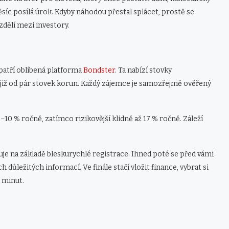
íc posílá úrok. Kdyby náhodou přestal splácet, prostě se
dělí mezi investory.
patří oblíbená platforma
Bondster
. Ta nabízí stovky
 již od pár stovek korun. Každý zájemce je samozřejmě ověřený
–10 % ročně, zatímco rizikovější klidně až 17 % ročně. Záleží
uje na základě bleskurychlé registrace. Ihned poté se před vámi
h důležitých informací. Ve finále stačí vložit finance, vybrat si
a minut.