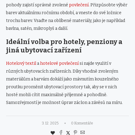
pohody zajistí správně zvolené
povlečení
. Přizpůsobte výběr
barev aktuálnímu ročnímu období, a vneste do své ložnice
trochu barev. Vsaďte na oblíbené materiály, jako je například
bavlna, satén, mikroplyš a další.
Ideální volba pro hotely, penziony a
jiná ubytovací zařízení
Hotelový textil
a
hotelové povlečení
si najde využití v
různých ubytovacích zařízeních. Díky vhodně zvoleným
materiálům a barvám dokáží jako mávnutím kouzelného
proutku proměnit ubytovací prostory tak, aby se v nich
hosté mohli cítit maximálně příjemně a pohodlně.
Samozřejmostí je možnost úprav záclon a závěsů na míru.
3. 12. 2025
0 Komentáře