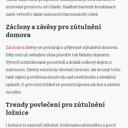
izolování prostoru od chladu. Sladěné barevné kombinace
navíc vytvoří v dané místnosti harmonický celek.
Záclony a závěsy pro zútulnění
domova
Záclony
a
závěsy
se postarají o příjemné zútulnění domova.
Díky nim už nebudou okna působit tak fádním dojmem.
Vytvoří sofistikované prostředí a doladí celkový dojem z
místnosti. Závěsy esteticky obohatí interiér, ale kromě toho
také zajistí potřebnou kontrolu nad osvětlením a zkvalitní
spánek. O precizní vzhled se postará úprava záclon a závěsů
na míru.
Trendy povlečení pro zútulnění
ložnice
I ložnice si zaslouží zútulnit. Dokonalou atmosféru a pocit