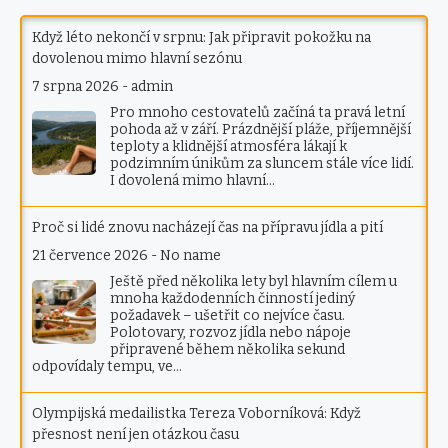
Když léto nekončí v srpnu: Jak připravit pokožku na
dovolenou mimo hlavní sezónu
7 srpna 2026
-
admin
Pro mnoho cestovatelů začíná ta pravá letní
pohoda až v září. Prázdnější pláže, příjemnější
teploty a klidnější atmosféra lákají k
podzimním únikům za sluncem stále více lidí.
I dovolená mimo hlavní…
Proč si lidé znovu nacházejí čas na přípravu jídla a pití
21 července 2026
-
No name
Ještě před několika lety byl hlavním cílem u
mnoha každodenních činností jediný
požadavek – ušetřit co nejvíce času.
Polotovary, rozvoz jídla nebo nápoje
připravené během několika sekund
odpovídaly tempu, ve…
Olympijská medailistka Tereza Voborníková: Když
přesnost není jen otázkou času