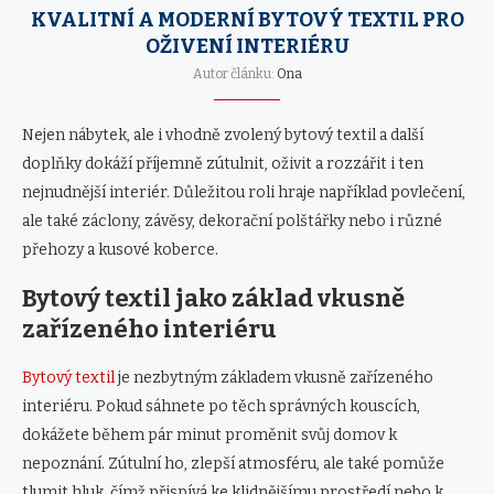
KVALITNÍ A MODERNÍ BYTOVÝ TEXTIL PRO
OŽIVENÍ INTERIÉRU
Autor článku:
Ona
Nejen nábytek, ale i vhodně zvolený bytový textil a další
doplňky dokáží příjemně zútulnit, oživit a rozzářit i ten
nejnudnější interiér. Důležitou roli hraje například povlečení,
ale také záclony, závěsy, dekorační polštářky nebo i různé
přehozy a kusové koberce.
Bytový textil jako základ vkusně
zařízeného interiéru
Bytový textil
je nezbytným základem vkusně zařízeného
interiéru. Pokud sáhnete po těch správných kouscích,
dokážete během pár minut proměnit svůj domov k
nepoznání. Zútulní ho, zlepší atmosféru, ale také pomůže
tlumit hluk, čímž přispívá ke klidnějšímu prostředí nebo k