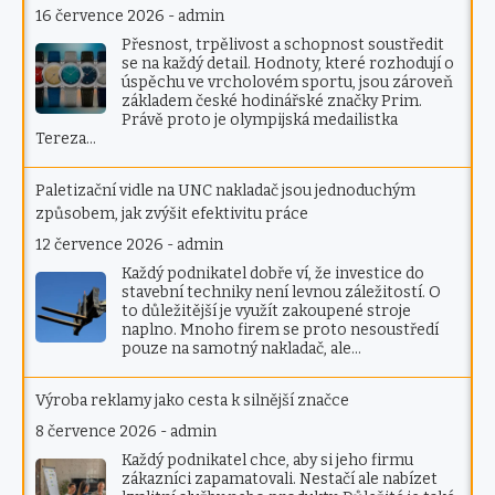
16 července 2026
-
admin
Přesnost, trpělivost a schopnost soustředit
se na každý detail. Hodnoty, které rozhodují o
úspěchu ve vrcholovém sportu, jsou zároveň
základem české hodinářské značky Prim.
Právě proto je olympijská medailistka
Tereza…
Paletizační vidle na UNC nakladač jsou jednoduchým
způsobem, jak zvýšit efektivitu práce
12 července 2026
-
admin
Každý podnikatel dobře ví, že investice do
stavební techniky není levnou záležitostí. O
to důležitější je využít zakoupené stroje
naplno. Mnoho firem se proto nesoustředí
pouze na samotný nakladač, ale…
Výroba reklamy jako cesta k silnější značce
8 července 2026
-
admin
Každý podnikatel chce, aby si jeho firmu
zákazníci zapamatovali. Nestačí ale nabízet