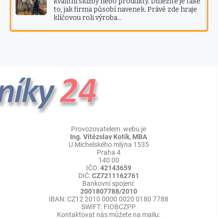
kvalitní služby nebo produkty. Důležité je také
to, jak firma působí navenek. Právě zde hraje
klíčovou roli výroba…
Provozovatelem webu je
Ing. Vítězslav Kotík, MBA
U Michelského mlýna 1535
Praha 4
140 00
IČO:
42143659
DIČ:
CZ7211162761
Bankovní spojení:
2001807788/2010
IBAN: CZ12 2010 0000 0020 0180 7788
SWIFT: FIOBCZPP
Kontaktovat nás můžete na mailu: