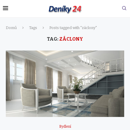
Domů
Tags
Posts tagged with "záclony"
TAG:
ZÁCLONY
Bydlení