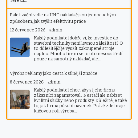
Tereza…
Paletizační vidle na UNC nakladač jsou jednoduchým
způsobem, jak zvýšit efektivitu práce
12 července 2026
-
admin
Každý podnikatel dobře ví, že investice do
stavební techniky není levnou záležitostí. O
to důležitější je využít zakoupené stroje
naplno. Mnoho firem se proto nesoustředí
pouze na samotný nakladač, ale…
Výroba reklamy jako cesta k silnější značce
8 července 2026
-
admin
Každý podnikatel chce, aby si jeho firmu
zákazníci zapamatovali. Nestačí ale nabízet
kvalitní služby nebo produkty. Důležité je také
to, jak firma působí navenek. Právě zde hraje
klíčovou roli výroba…