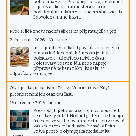
pohoda až v září. Prázdnější pláže, příjemnější
teploty a klidnější atmosféra lákají k
podzimním únikům za sluncem stále více lidí.
I dovolená mimo hlavní…
Proč si lidé znovu nacházejí čas na přípravu jídla a pití
21 července 2026
-
No name
Ještě před několika lety byl hlavním cílem u
mnoha každodenních činností jediný
požadavek – ušetřit co nejvíce času.
Polotovary, rozvoz jídla nebo nápoje
připravené během několika sekund
odpovídaly tempu, ve…
Olympijská medailistka Tereza Voborníková: Když
přesnost není jen otázkou času
16 července 2026
-
admin
Přesnost, trpělivost a schopnost soustředit
se na každý detail. Hodnoty, které rozhodují o
úspěchu ve vrcholovém sportu, jsou zároveň
základem české hodinářské značky Prim.
Právě proto je olympijská medailistka