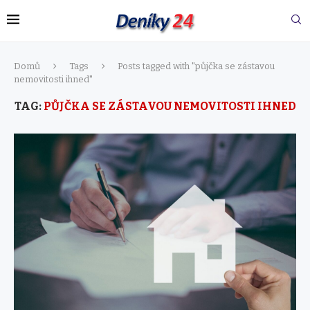
Domů
Tags
Posts tagged with "půjčka se zástavou
nemovitosti ihned"
TAG:
PŮJČKA SE ZÁSTAVOU NEMOVITOSTI IHNED