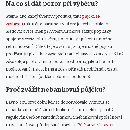
Na co si dát pozor při výběru?
Stejně jako každý úvěrový produkt, tak i
půjčka se
zástavou
má určité parametry, které je třeba zohlednit.
Sledovat byste měli při výběru úrokové sazby, poplatky
spojené s vyřízením úvěru, podmínky splácení a možnosti
refinancování. Důležité je ověřit si, zda je možné půjčku
předčasně splatit bez vysokých sankcí. Navíc, zástava je vážný
závazek, a proto věnujte pozornost tomu, jakou hodnotu
poskytovaný majetek má a zda v případě problémů existují
možnosti řešení (odklad splátek a podobně).
Proč zvážit nebankovní půjčku?
Dávno jsou pryč doby, kdy se doporučovalo vyhnout se
nebankovním půjčkám obloukem. I tento sektor je totiž
regulován Českou národní bankou a nebankovní společnosti
musí dodržovat předepsaná pravidla.
Půjčka se zástavou