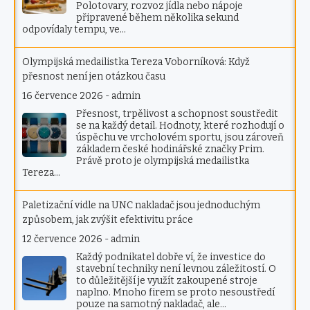
Polotovary, rozvoz jídla nebo nápoje
připravené během několika sekund
odpovídaly tempu, ve…
Olympijská medailistka Tereza Voborníková: Když
přesnost není jen otázkou času
16 července 2026
-
admin
Přesnost, trpělivost a schopnost soustředit
se na každý detail. Hodnoty, které rozhodují o
úspěchu ve vrcholovém sportu, jsou zároveň
základem české hodinářské značky Prim.
Právě proto je olympijská medailistka
Tereza…
Paletizační vidle na UNC nakladač jsou jednoduchým
způsobem, jak zvýšit efektivitu práce
12 července 2026
-
admin
Každý podnikatel dobře ví, že investice do
stavební techniky není levnou záležitostí. O
to důležitější je využít zakoupené stroje
naplno. Mnoho firem se proto nesoustředí
pouze na samotný nakladač, ale…