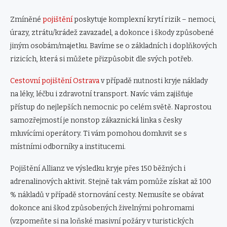
Zmíněné
pojištění
poskytuje komplexní krytí rizik – nemoci,
úrazy, ztrátu/krádež zavazadel, a dokonce i škody způsobené
jiným osobám/majetku. Bavíme se o základních i doplňkových
rizicích, která si můžete přizpůsobit dle svých potřeb.
Cestovní pojištění Ostrava
v případě nutnosti kryje náklady
na léky, léčbu i zdravotní transport. Navíc vám zajišťuje
přístup do nejlepších nemocnic po celém světě. Naprostou
samozřejmostí je nonstop zákaznická linka s česky
mluvícími operátory. Ti vám pomohou domluvit se s
místními odborníky a institucemi.
Pojištění Allianz ve výsledku kryje přes 150 běžných i
adrenalinových aktivit. Stejně tak vám pomůže získat až 100
% nákladů v případě stornování cesty. Nemusíte se obávat
dokonce ani škod způsobených živelnými pohromami
(vzpomeňte si na loňské masivní požáry v turistických