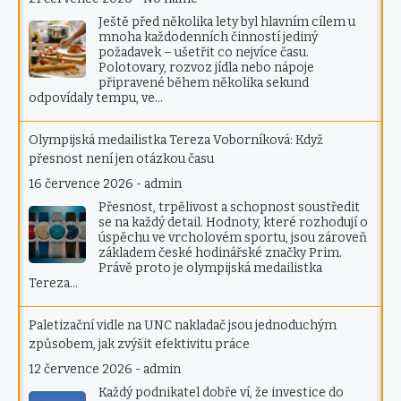
Ještě před několika lety byl hlavním cílem u
mnoha každodenních činností jediný
požadavek – ušetřit co nejvíce času.
Polotovary, rozvoz jídla nebo nápoje
připravené během několika sekund
odpovídaly tempu, ve…
Olympijská medailistka Tereza Voborníková: Když
přesnost není jen otázkou času
16 července 2026
-
admin
Přesnost, trpělivost a schopnost soustředit
se na každý detail. Hodnoty, které rozhodují o
úspěchu ve vrcholovém sportu, jsou zároveň
základem české hodinářské značky Prim.
Právě proto je olympijská medailistka
Tereza…
Paletizační vidle na UNC nakladač jsou jednoduchým
způsobem, jak zvýšit efektivitu práce
12 července 2026
-
admin
Každý podnikatel dobře ví, že investice do