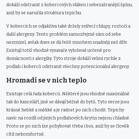
dokáží odstranit z kobercových vláken i sebezažranější špínu,
aniž by se narušila struktura tepichu.
V kobercích se odjakživa také držely zvířecí chlupy, roztoči a
další alergeny. Tento problém samozřejmě sám od sebe
nezmizel, avšak dnes se dá řešit mnohem snadněji než dřív.
Existují totiž vhodné vysavače vyloženě určené pro
domácnosti s alergiky. Tyto stroje dokáží velmi rychle z
podlah i koberců odstranit všechny potencionální alergeny.
Hromadí se v nich teplo
Existuje celá řada koberců. Některé jsou vhodné maximálně
tak do kanceláří, jiné se dávají běžně do bytů. Tyto verze jsou
krásně hebké a měkké a je radost po nich chodit. Tepichy
navíc na rozdíl od jiných podlahových krytin nejsou chladné.
Proto se po nich lze pohybovat třeba i bos, aniž by se člověk
cítil nekomfortně.