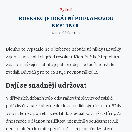
Bydlení
KOBEREC JE IDEÁLNÍ PODLAHOVOU
KRYTINOU
Autor článku:
Ona
Dlouho to vypadalo, že o koberce nebude už nikdy tak velký
zájem jako v dobách před revolucí. Nicméně lidé tepichům
zase přicházejí na chuť a jejich prodeje se tudíž neustále
zvedají. Důvodů pro to existuje rovnou několik.
Dají se snadněji udržovat
V dřívějších dobách bylo odstraňování skvrny od rajské
polévky či vína z koberce doslova nadlidským úkolem. Vždy
bylo nakonec potřeba zavolat do specializované čistírny. Ani
dnes nejde o žádnou maličkost, nicméně v současnosti už
není problém koupit speciální čistící prostředky, které