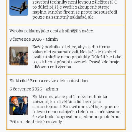
stavební techniky není levnou záležitostí. O
to důležitější je využít zakoupené stroje
naplno. Mnoho firem se proto nesoustředí
pouze na samotný nakladač, ale…
Výroba reklamy jako cesta k silnější značce
8 července 2026
-
admin
Každý podnikatel chce, aby si jeho firmu
zákazníci zapamatovali. Nestačí ale nabízet
kvalitní služby nebo produkty. Důležité je také
to, jak firma působí navenek. Právě zde hraje
klíčovou roli výroba…
Elektrikář Brno a revize elektroinstalace
6 července 2026
-
admin
Elektroinstalace patří mezi technická
zařízení, která většina lidí bere jako
samozřejmost. Rozsvítíme světlo, zapneme
televizi nebo nabíječku telefonu a očekáváme,
že vše bude fungovat bez jediného problému.
Přitom elektrické rozvody…