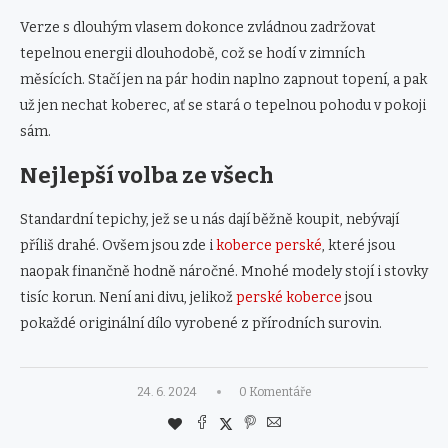
Verze s dlouhým vlasem dokonce zvládnou zadržovat
tepelnou energii dlouhodobě, což se hodí v zimních
měsících. Stačí jen na pár hodin naplno zapnout topení, a pak
už jen nechat koberec, ať se stará o tepelnou pohodu v pokoji
sám.
Nejlepší volba ze všech
Standardní tepichy, jež se u nás dají běžně koupit, nebývají
příliš drahé. Ovšem jsou zde i
koberce perské
, které jsou
naopak finančně hodně náročné. Mnohé modely stojí i stovky
tisíc korun. Není ani divu, jelikož
perské koberce
jsou
pokaždé originální dílo vyrobené z přírodních surovin.
24. 6. 2024
0 Komentáře