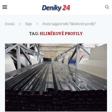
Domů
Tags
Posts tagged with "hliníkové profily"
TAG:
HLINÍKOVÉ PROFILY