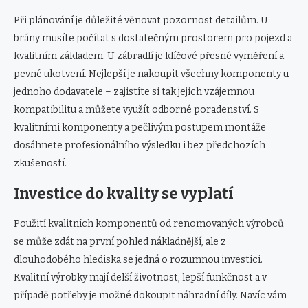
Při plánování je důležité věnovat pozornost detailům. U
brány musíte počítat s dostatečným prostorem pro pojezd a
kvalitním základem. U zábradlí je klíčové přesné vyměření a
pevné ukotvení. Nejlepší je nakoupit všechny komponenty u
jednoho dodavatele – zajistíte si tak jejich vzájemnou
kompatibilitu a můžete využít odborné poradenství. S
kvalitními komponenty a pečlivým postupem montáže
dosáhnete profesionálního výsledku i bez předchozích
zkušeností.
Investice do kvality se vyplatí
Použití kvalitních komponentů od renomovaných výrobců
se může zdát na první pohled nákladnější, ale z
dlouhodobého hlediska se jedná o rozumnou investici.
Kvalitní výrobky mají delší životnost, lepší funkčnost a v
případě potřeby je možné dokoupit náhradní díly. Navíc vám