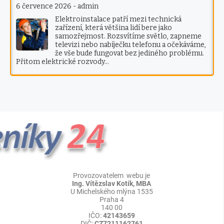
6 července 2026
-
admin
Elektroinstalace patří mezi technická
zařízení, která většina lidí bere jako
samozřejmost. Rozsvítíme světlo, zapneme
televizi nebo nabíječku telefonu a očekáváme,
že vše bude fungovat bez jediného problému.
Přitom elektrické rozvody…
Provozovatelem webu je
Ing. Vítězslav Kotík, MBA
U Michelského mlýna 1535
Praha 4
140 00
IČO:
42143659
DIČ:
CZ7211162761