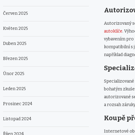
Autorizov
Červen 2025
Autorizovaný se
Květen 2025
autoklíče
. Výho
vybavením pro p
Duben 2025
kompatibilní s 
například diag
Březen 2025
Speciali
Únor 2025
Specializované 
Leden 2025
bohatým zkušeno
autorizované se
Prosinec 2024
a rozsah záruky
Koupě př
Listopad 2024
Internetové obc
Říjen 2024