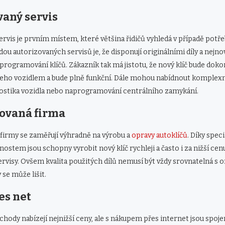
aný servis
rvis je prvním místem, které většina řidičů vyhledá v případě potř
dou autorizovaných servisů je, že disponují originálními díly a nejn
rogramování klíčů. Zákazník tak má jistotu, že nový klíč bude doko
jeho vozidlem a bude plně funkční. Dále mohou nabídnout komplexní 
nostika vozidla nebo naprogramování centrálního zamykání.
zovaná firma
firmy se zaměřují výhradně na výrobu a
opravy autoklíčů
. Díky speci
stem jsou schopny vyrobit nový klíč rychleji a často i za nižší cen
rvisy. Ovšem kvalita použitých dílů nemusí být vždy srovnatelná s or
 se může lišit.
es net
hody nabízejí nejnižší ceny, ale s nákupem přes internet jsou spojen