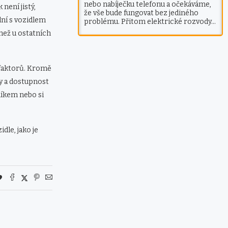
nebo nabíječku telefonu a očekáváme,
není jistý,
že vše bude fungovat bez jediného
lní s vozidlem
problému. Přitom elektrické rozvody…
 než u ostatních
 faktorů. Kromě
ky a dostupnost
rníkem nebo si
le, jako je