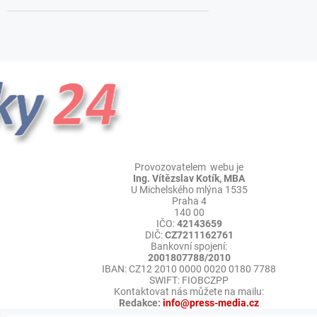
Provozovatelem webu je
Ing. Vítězslav Kotík, MBA
U Michelského mlýna 1535
Praha 4
140 00
IČO:
42143659
DIČ:
CZ7211162761
Bankovní spojení:
2001807788/2010
IBAN: CZ12 2010 0000 0020 0180 7788
SWIFT: FIOBCZPP
Kontaktovat nás můžete na mailu:
Redakce:
info@press-media.cz