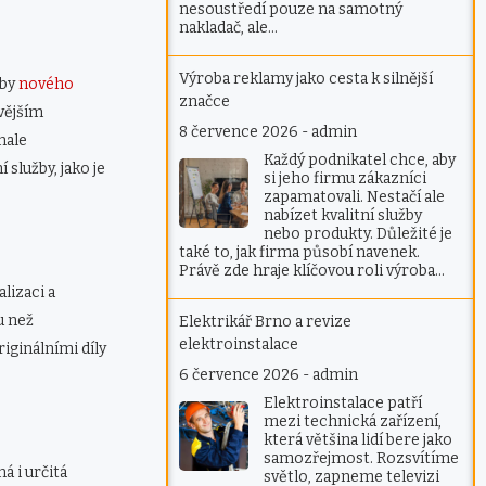
nesoustředí pouze na samotný
nakladač, ale…
Výroba reklamy jako cesta k silnější
eby
nového
značce
ovějším
8 července 2026
-
admin
nale
Každý podnikatel chce, aby
služby, jako je
si jeho firmu zákazníci
zapamatovali. Nestačí ale
nabízet kvalitní služby
nebo produkty. Důležité je
také to, jak firma působí navenek.
Právě zde hraje klíčovou roli výroba…
alizaci a
u než
Elektrikář Brno a revize
elektroinstalace
iginálními díly
6 července 2026
-
admin
Elektroinstalace patří
mezi technická zařízení,
která většina lidí bere jako
samozřejmost. Rozsvítíme
á i určitá
světlo, zapneme televizi