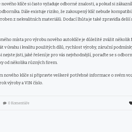
e nového klíče si často vyžaduje odborné znalosti, a pokud si zákazník 
 odborníka. Dále existuje riziko, že zakoupený klíč nebude kompatibi
roben z nekvalitních materiálů. Dodací lhůta je také zpravidla delší
vného místa pro výrobu nového autoklíče je důležité zvážit několik
rát v úvahu i kvalitu použitých dílů, rychlost výroby, záruční podmín
i nejste jisti, jaké řešení je pro vás nejvhodnější, poraďte se s odbo
ky od několika různých firem.
 nového klíče si připravte veškeré potřebné informace o svém vozid
rok výroby a VIN číslo.
0 Komentáře