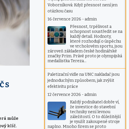
Voborníková: Když přesnost není jen
otázkou času
16 července 2026
-
admin
Přesnost, trpělivost a
schopnost soustředit se na
každý detail. Hodnoty,
které rozhodují o úspěchu
ve vrcholovém sportu, jsou
zároveň základem české hodinářské
značky Prim. Právě proto je olympijská
medailistka Tereza…
Paletizační vidle na UNC nakladač jsou
jednoduchým způsobem, jak zvýšit
Č S
efektivitu práce
12 července 2026
-
admin
Každý podnikatel dobře ví,
že investice do stavební
techniky není levnou
záležitostí. O to důležitější
terá může
je využít zakoupené stroje
ový klíč.
naplno. Mnoho firem se proto