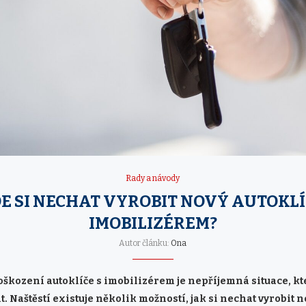
Rady a návody
E SI NECHAT VYROBIT NOVÝ AUTOKLÍ
IMOBILIZÉREM?
Autor článku:
Ona
oškození autoklíče s imobilizérem je nepříjemná situace, k
t. Naštěstí existuje několik možností, jak si nechat vyrobit n