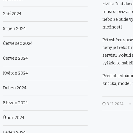
rizika. Instalac
musí si přizvat
Září 2024
nebo že bude vy
možností.
Srpen 2024
Při výběru sprá
Červenec 2024
ceny je třeba b
servisu. Pokud s
Červen 2024
vyžádejte nabíd
Květen 2024
Před objednáním
značka, model, 
Duben 2024
Březen 2024
3. 12. 2024
Únor 2024
Leden 2024