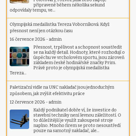
připravené během několika sekund
odpovídaly tempu, ve…
Olympijská medailistka Tereza Voborníková: Když
přesnost není jen otázkou času
16 července 2026
-
admin
Přesnost, trpělivost a schopnost soustředit
se na každý detail. Hodnoty, které rozhodují o
úspěchu ve vrcholovém sportu, jsou zároveň
základem české hodinářské značky Prim.
Právě proto je olympijská medailistka
Tereza…
Paletizační vidle na UNC nakladač jsou jednoduchým
způsobem, jak zvýšit efektivitu práce
12 července 2026
-
admin
Každý podnikatel dobře ví, že investice do
stavební techniky není levnou záležitostí. O
to důležitější je využít zakoupené stroje
naplno. Mnoho firem se proto nesoustředí
pouze na samotný nakladač, ale…