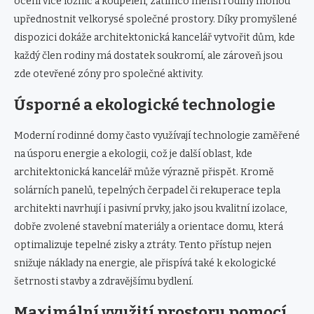
ocení více ložnic a koupelen, zatímco menší rodiny mohou
upřednostnit velkorysé společné prostory. Díky promyšlené
dispozici dokáže architektonická kancelář vytvořit dům, kde
každý člen rodiny má dostatek soukromí, ale zároveň jsou
zde otevřené zóny pro společné aktivity.
Úsporné a ekologické technologie
Moderní rodinné domy často využívají technologie zaměřené
na úsporu energie a ekologii, což je další oblast, kde
architektonická kancelář může výrazně přispět. Kromě
solárních panelů, tepelných čerpadel či rekuperace tepla
architekti navrhují i pasivní prvky, jako jsou kvalitní izolace,
dobře zvolené stavební materiály a orientace domu, která
optimalizuje tepelné zisky a ztráty. Tento přístup nejen
snižuje náklady na energie, ale přispívá také k ekologické
šetrnosti stavby a zdravějšímu bydlení.
Maximální využití prostoru pomocí