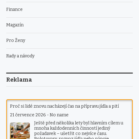
Finance
Magazín
Pro Ženy
Rady a návody
Reklama
Proč si lidé znovu nacházejí čas na přípravu jídla a pití
21 července 2026
-
No name
Ještě před několika lety byl hlavním cílem u
mnoha každodenních činností jediný
požadavek – ušetřit co nejvíce času.
Polotovary, rozvoz jídla nebo nápoje