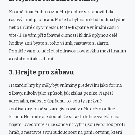
Kromě finančního rozpočtu je dobré si stanovit také
časový limit pro hraní. Může to být například hodina týdně
nebo určité dny v měsíci. Máte-li špatné vnímání času a
víte-li, že vám při zábavné činnosti klidně uplynou celé
hodiny, aniž byste si toho všimli, nastavte si alarm.
Pomůže vám to udržet si zdravou rovnováhu mezi hraním
a ostatními aktivitami.
3. Hrajte pro zábavu
Hazardní hry by měly být vnímány především jako forma
zábavy, nikoliv jako způsob, jak získat peníze. Napětí,
adrenalin, radost z úspěchu, to jsou ty správné
motivátory, proč se zaregistrovat v některém online
kasinu. Nesmíte ale doufat, že si takto lehce vyděláte na
nájem. Uvědomte si, že šance na výhru jsou většinou proti
hráči, a nestavte svou budoucnost na paní Fortunu, která