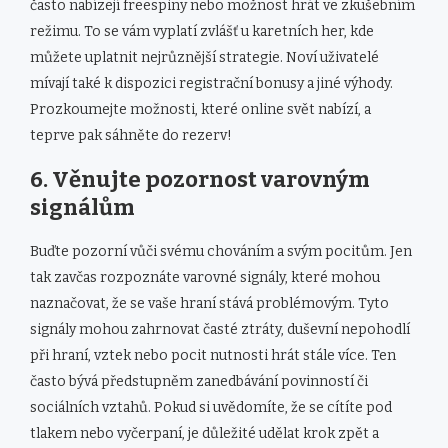
často nabízejí freespiny nebo možnost hrát ve zkušebním
režimu. To se vám vyplatí zvlášť u karetních her, kde
můžete uplatnit nejrůznější strategie. Noví uživatelé
mívají také k dispozici registrační bonusy a jiné výhody.
Prozkoumejte možnosti, které online svět nabízí, a
teprve pak sáhněte do rezerv!
6. Věnujte pozornost varovným
signálům
Buďte pozorní vůči svému chováním a svým pocitům. Jen
tak zavčas rozpoznáte varovné signály, které mohou
naznačovat, že se vaše hraní stává problémovým. Tyto
signály mohou zahrnovat časté ztráty, duševní nepohodlí
při hraní, vztek nebo pocit nutnosti hrát stále více. Ten
často bývá předstupněm zanedbávání povinností či
sociálních vztahů. Pokud si uvědomíte, že se cítíte pod
tlakem nebo vyčerpaní, je důležité udělat krok zpět a