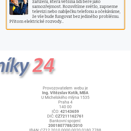
zařízení, která většina lidí bere jako
samozřejmost. Rozsvítíme světlo, zapneme
televizi nebo nabíječku telefonu a očekáváme,
že vše bude fungovat bez jediného problému.
Přitom elektrické rozvody…
Provozovatelem webu je
Ing. Vítězslav Kotík, MBA
U Michelského mlýna 1535
Praha 4
140 00
IČO:
42143659
DIČ:
CZ7211162761
Bankovní spojení:
2001807788/2010
IBAN: CZ12 2010 0000 0020 0180 7788