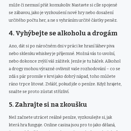
může či nemusí přát komukoliv. Nastavte si cíle spojené
se zábavou, jako je vyzkoušení nové hry nebo dosažení
určitého počtu her, a ne s vyhráním určité částky peněz.
4. Vyhýbejte se alkoholu a drogám
Ano, dát si po náročném dni v práci ke hraní láhev piva
nebo sklenku whiskey je příjemné. Možná vás to uvolní,
nebo dokonce zvýší váš zážitek. Jenže je tu háček. Alkohol
a drogy mohou výrazně ovlivnit vaše rozhodování – co se
zdá s pár promile v krvi jako dobrý nápad, toho můžete
ráno trpce litovat. Zvlášť, pokud jde o peníze. Když hrajete,
snažte se proto zůstat střízliví.
5. Zahrajte si na zkoušku
Než začnete utrácet reálné peníze, vyzkoušejte si, jak
která hra funguje. Online casina jsou pro to jako dělaná,