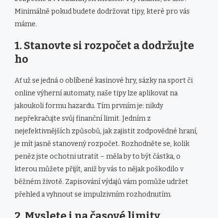
Minimálně pokud budete dodržovat tipy, které pro vás
máme.
1. Stanovte si rozpočet a dodržujte
ho
Ať už se jedná o oblíbené kasinové hry, sázky na sport či
online výherní automaty, naše tipy lze aplikovat na
jakoukoli formu hazardu. Tím prvním je: nikdy
nepřekračujte svůj finanční limit. Jedním z
nejefektivnějších způsobů, jak zajistit zodpovědné hraní,
je mít jasně stanovený rozpočet. Rozhodněte se, kolik
peněz jste ochotni utratit – měla by to být částka, o
kterou můžete přijít, aniž by vás to nějak poškodilo v
běžném životě. Zapisování výdajů vám pomůže udržet
přehled a vyhnout se impulzivním rozhodnutím.
2. Myslete i na časové limity