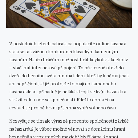
V posledních letech nabrala na popularitě online kasina a
stala se tak vážnou konkurencí klasickým kamenným
kasinům. Nabízí hráčům možnost hrát kdykoliv a kdekoliv
– stačí mít internetové připojení. To přirozeně otevřelo
dveře do herního světa mnoha lidem, kteří by k němu jinak
ani nepřičichli, ať již proto, že to mají do kamenného
kasina daleko, případně je neláká strojit se kvůli hazardu a
strávit celou noc ve společnosti. Kdežto doma či na
cestách je pro ně hraní příjemná výplň volného času.
Nezvyšuje se tím ale výrazně procento společnosti závislé
na hazardu? Je vůbec možné věnovat se domácímu hraní
bezpečně a v rozumných mezích? My říkáme, že ano!