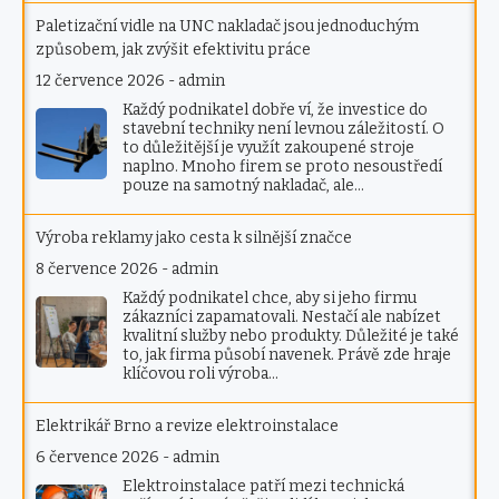
Paletizační vidle na UNC nakladač jsou jednoduchým
způsobem, jak zvýšit efektivitu práce
12 července 2026
-
admin
Každý podnikatel dobře ví, že investice do
stavební techniky není levnou záležitostí. O
to důležitější je využít zakoupené stroje
naplno. Mnoho firem se proto nesoustředí
pouze na samotný nakladač, ale…
Výroba reklamy jako cesta k silnější značce
8 července 2026
-
admin
Každý podnikatel chce, aby si jeho firmu
zákazníci zapamatovali. Nestačí ale nabízet
kvalitní služby nebo produkty. Důležité je také
to, jak firma působí navenek. Právě zde hraje
klíčovou roli výroba…
Elektrikář Brno a revize elektroinstalace
6 července 2026
-
admin
Elektroinstalace patří mezi technická