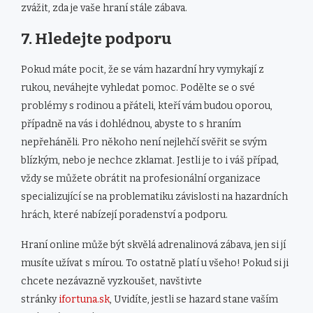
zvážit, zda je vaše hraní stále zábava.
7. Hledejte podporu
Pokud máte pocit, že se vám hazardní hry vymykají z
rukou, neváhejte vyhledat pomoc. Podělte se o své
problémy s rodinou a přáteli, kteří vám budou oporou,
případně na vás i dohlédnou, abyste to s hraním
nepřeháněli. Pro někoho není nejlehčí svěřit se svým
blízkým, nebo je nechce zklamat. Jestli je to i váš případ,
vždy se můžete obrátit na profesionální organizace
specializující se na problematiku závislosti na hazardních
hrách, které nabízejí poradenství a podporu.
Hraní online může být skvělá adrenalinová zábava, jen si jí
musíte užívat s mírou. To ostatně platí u všeho! Pokud si ji
chcete nezávazně vyzkoušet, navštivte
stránky
ifortuna.sk
, Uvidíte, jestli se hazard stane vaším