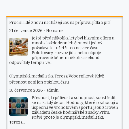
Proč si lidé znovu nacházejí čas na přípravu jídla a pití
21 července 2026
-
No name
Ještě před několika lety byl hlavním cílem u
mnoha každodenních činností jediný
požadavek – ušetřit co nejvíce času.
Polotovary, rozvoz jídla nebo nápoje
připravené během několika sekund
odpovídaly tempu, ve…
Olympijská medailistka Tereza Voborníková: Když
přesnost není jen otázkou času
16 července 2026
-
admin
Přesnost, trpělivost a schopnost soustředit
se na každý detail. Hodnoty, které rozhodují o
úspěchu ve vrcholovém sportu, jsou zároveň
základem české hodinářské značky Prim.
Právě proto je olympijská medailistka
Tereza…