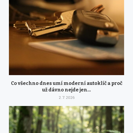
Co všechno dnes umí moderní autoklíč a proč
už dávno nejde jen...
2. 7. 2026