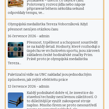
požadavek – ušetřit co nejvíce času.
Polotovary, rozvoz jídla nebo nápoje
připravené během několika sekund
odpovídaly tempu, ve…
Olympijská medailistka Tereza Voborníková: Když
přesnost není jen otázkou času
16 července 2026
-
admin
Přesnost, trpělivost a schopnost soustředit
se na každý detail. Hodnoty, které rozhodují o
úspěchu ve vrcholovém sportu, jsou zároveň
základem české hodinářské značky Prim.
Právě proto je olympijská medailistka
Tereza…
Paletizační vidle na UNC nakladač jsou jednoduchým
způsobem, jak zvýšit efektivitu práce
12 července 2026
-
admin
Každý podnikatel dobře ví, že investice do
stavební techniky není levnou záležitostí. O
to důležitější je využít zakoupené stroje
naplno. Mnoho firem se proto nesoustředí