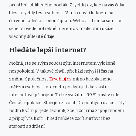
prostředí oblíbeného portálu Zrychluj.cz, kde na vás čeká
bleskurychlý test rychlosti. V tuto chvíli klikněte na
červené kolečko s bílou šipkou. Webová stránka sama od
sebe provede potřebné měření a v mžiku vám ukáže
všechny důležité údaje.
Hledáte lepší internet?
Možná jste se svým současným internetem vyloženě
nespokojení. V takové chvíli přichází nejvyšší čas na
změnu. Společnost
Zrychluj.cz
mimo bezplatného
měření rychlosti internetu poskytuje také vlastní
internetové připojení. To lze využít na 99 % míst v celé
České republice. Stačí jen zavolat. Do pouhých dvaceti čtyř
hodin k vám přijede technik, zcela zdarma zapojí modem
a připojí vás k síti. Ihned můžete začít surfovat bez
starostí a zdržení.