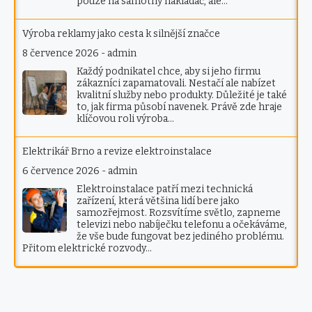
pouze na samotný nakladač, ale…
Výroba reklamy jako cesta k silnější značce
8 července 2026
-
admin
Každý podnikatel chce, aby si jeho firmu
zákazníci zapamatovali. Nestačí ale nabízet
kvalitní služby nebo produkty. Důležité je také
to, jak firma působí navenek. Právě zde hraje
klíčovou roli výroba…
Elektrikář Brno a revize elektroinstalace
6 července 2026
-
admin
Elektroinstalace patří mezi technická
zařízení, která většina lidí bere jako
samozřejmost. Rozsvítíme světlo, zapneme
televizi nebo nabíječku telefonu a očekáváme,
že vše bude fungovat bez jediného problému.
Přitom elektrické rozvody…