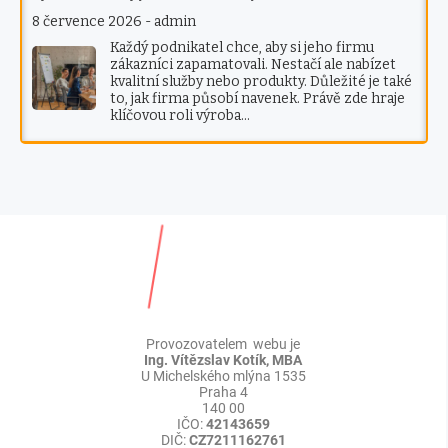
8 července 2026
-
admin
Každý podnikatel chce, aby si jeho firmu
zákazníci zapamatovali. Nestačí ale nabízet
kvalitní služby nebo produkty. Důležité je také
to, jak firma působí navenek. Právě zde hraje
klíčovou roli výroba…
Provozovatelem webu je
Ing. Vítězslav Kotík, MBA
U Michelského mlýna 1535
Praha 4
140 00
IČO:
42143659
DIČ:
CZ7211162761