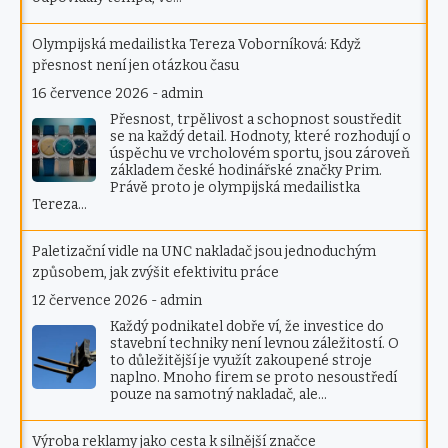
Olympijská medailistka Tereza Voborníková: Když
přesnost není jen otázkou času
16 července 2026
-
admin
Přesnost, trpělivost a schopnost soustředit
se na každý detail. Hodnoty, které rozhodují o
úspěchu ve vrcholovém sportu, jsou zároveň
základem české hodinářské značky Prim.
Právě proto je olympijská medailistka
Tereza…
Paletizační vidle na UNC nakladač jsou jednoduchým
způsobem, jak zvýšit efektivitu práce
12 července 2026
-
admin
Každý podnikatel dobře ví, že investice do
stavební techniky není levnou záležitostí. O
to důležitější je využít zakoupené stroje
naplno. Mnoho firem se proto nesoustředí
pouze na samotný nakladač, ale…
Výroba reklamy jako cesta k silnější značce