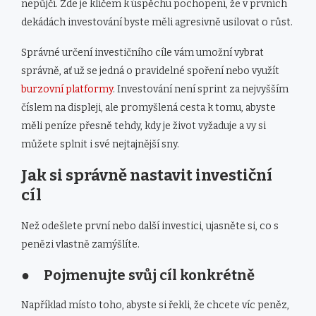
nepůjčí. Zde je klíčem k úspěchu pochopení, že v prvních
dekádách investování byste měli agresivně usilovat o růst.
Správné určení investičního cíle vám umožní vybrat
správně, ať už se jedná o pravidelné spoření nebo využít
burzovní platformy
. Investování není sprint za nejvyšším
číslem na displeji, ale promyšlená cesta k tomu, abyste
měli peníze přesně tehdy, kdy je život vyžaduje a vy si
můžete splnit i své nejtajnější sny.
Jak si správně nastavit investiční
cíl
Než odešlete první nebo další investici, ujasněte si, co s
penězi vlastně zamýšlíte.
● Pojmenujte svůj cíl konkrétně
Například místo toho, abyste si řekli, že chcete víc peněz,