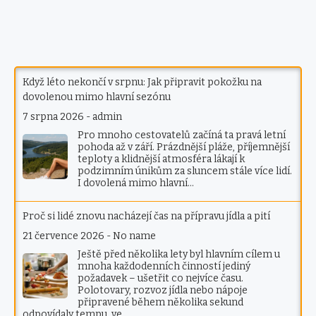
Když léto nekončí v srpnu: Jak připravit pokožku na
dovolenou mimo hlavní sezónu
7 srpna 2026
-
admin
Pro mnoho cestovatelů začíná ta pravá letní
pohoda až v září. Prázdnější pláže, příjemnější
teploty a klidnější atmosféra lákají k
podzimním únikům za sluncem stále více lidí.
I dovolená mimo hlavní…
Proč si lidé znovu nacházejí čas na přípravu jídla a pití
21 července 2026
-
No name
Ještě před několika lety byl hlavním cílem u
mnoha každodenních činností jediný
požadavek – ušetřit co nejvíce času.
Polotovary, rozvoz jídla nebo nápoje
připravené během několika sekund
odpovídaly tempu, ve…