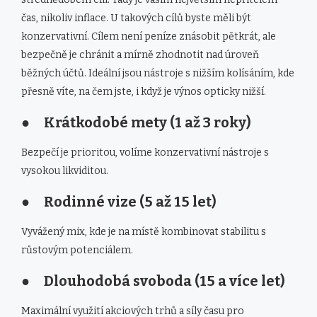
čas, nikoliv inflace. U takových cílů byste měli být
konzervativní. Cílem není peníze znásobit pětkrát, ale
bezpečně je chránit a mírně zhodnotit nad úroveň
běžných účtů. Ideální jsou nástroje s nižším kolísáním, kde
přesně víte, na čem jste, i když je výnos opticky nižší.
● Krátkodobé mety (1 až 3 roky)
Bezpečí je prioritou, volíme konzervativní nástroje s
vysokou likviditou.
● Rodinné vize (5 až 15 let)
Vyvážený mix, kde je na místě kombinovat stabilitu s
růstovým potenciálem.
● Dlouhodobá svoboda (15 a více let)
Maximální využití akciových trhů a síly času pro