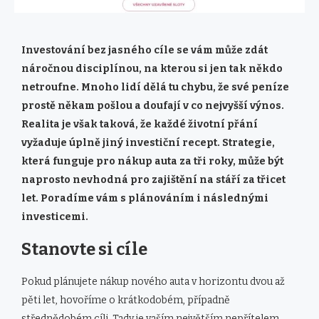
Investování bez jasného cíle se vám může zdát
náročnou disciplínou, na kterou si jen tak někdo
netroufne. Mnoho lidí dělá tu chybu, že své peníze
prostě někam pošlou a doufají v co nejvyšší výnos.
Realita je však taková, že každé životní přání
vyžaduje úplně jiný investiční recept. Strategie,
která funguje pro nákup auta za tři roky, může být
naprosto nevhodná pro zajištění na stáří za třicet
let. Poradíme vám s plánováním i následnými
investicemi.
Stanovte si cíle
Pokud plánujete nákup nového auta v horizontu dvou až
pěti let, hovoříme o krátkodobém, případně
střednědobém cíli. Tady je vaším největším nepřítelem