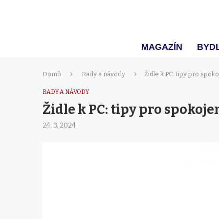
MAGAZÍN
BYDL
Domů
Rady a návody
Židle k PC: tipy pro spok
RADY A NÁVODY
Židle k PC: tipy pro spokoje
24. 3. 2024