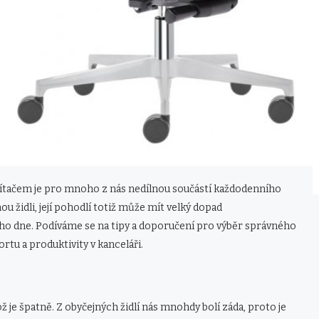
očítačem je pro mnoho z nás nedílnou součástí každodenního
ou židli, její pohodlí totiž může mít velký dopad
 dne. Podíváme se na tipy a doporučení pro výběr správného
tu a produktivity v kanceláři.
ž je špatně. Z obyčejných židlí nás mnohdy bolí záda, proto je