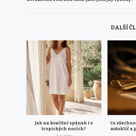
DALŠÍ Č
Jak na kvalitní spánek i v
Co všechno
tropických nocích?
autoklíč a 