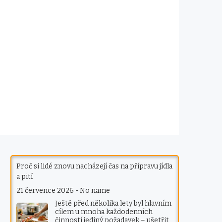
Proč si lidé znovu nacházejí čas na přípravu jídla
a pití
21 července 2026
-
No name
Ještě před několika lety byl hlavním
cílem u mnoha každodenních
činností jediný požadavek – ušetřit