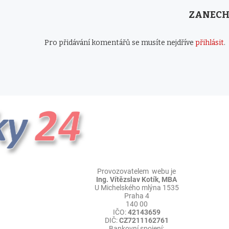
ZANECH
Pro přidávání komentářů se musíte nejdříve
přihlásit
.
Provozovatelem webu je
Ing. Vítězslav Kotík, MBA
U Michelského mlýna 1535
Praha 4
140 00
IČO:
42143659
DIČ:
CZ7211162761
Bankovní spojení: