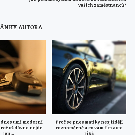
vašich zaměstnanců?
LÁNKY AUTORA
 dnes umí moderní
Proč se pneumatiky nesjíždějí
proč už dávno nejde
rovnoměrně a co vám tím auto
jen...
říká