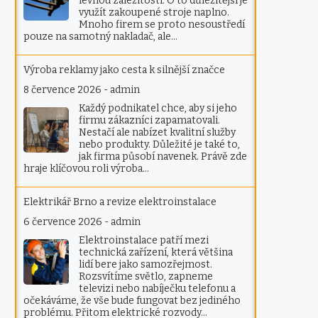
levnou záležitostí. O to důležitější je
využít zakoupené stroje naplno.
Mnoho firem se proto nesoustředí
pouze na samotný nakladač, ale…
Výroba reklamy jako cesta k silnější značce
8 července 2026
-
admin
Každý podnikatel chce, aby si jeho
firmu zákazníci zapamatovali.
Nestačí ale nabízet kvalitní služby
nebo produkty. Důležité je také to,
jak firma působí navenek. Právě zde
hraje klíčovou roli výroba…
Elektrikář Brno a revize elektroinstalace
6 července 2026
-
admin
Elektroinstalace patří mezi
technická zařízení, která většina
lidí bere jako samozřejmost.
Rozsvítíme světlo, zapneme
televizi nebo nabíječku telefonu a
očekáváme, že vše bude fungovat bez jediného
problému. Přitom elektrické rozvody…