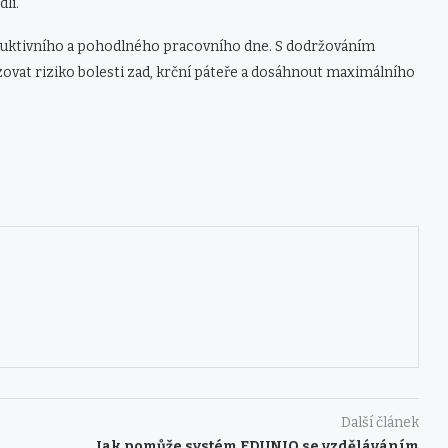
lí.
duktivního a pohodlného pracovního dne. S dodržováním
vat riziko bolesti zad, krční páteře a dosáhnout maximálního
Další článek
Jak pomůže systém EDUNIO se vzděláváním