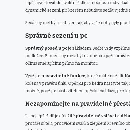
lepší investovat do kvalitní židle s možností individu
dynamické sezení, při kterém nebudete sedět v jedné s
Sedák by měl být nastaven tak, aby vaše nohy byly ploc
Správné sezení u pc
Správný posed u pc
je základem. Seďte vždy vzpříme
podložce. Ramena by měla být uvolněná a paže umístěn
očima směřujícími přímo na monitor.
Využijte
nastavitelné funkce
, které máte na židli. N
kolena v pravém úhlu. Opěrku pro bedra nastavte tak, 
možné, použijte nastavitelnou opěrku na hlavu, pro le
Nezapomínejte na pravidelné přest
I s nejlepší židlí je důležité
pravidelně vstávat a děl
protažení těla, procvičení svalů a zlepšení krevního 