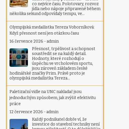
co nejvíce času. Polotovary, rozvoz
jídla nebo nápoje připravené během
několika sekund odpovídaly tempu, ve…
Olympijská medailistka Tereza Voborníková:
Když přesnost není jen otázkou času
16 července 2026
-
admin
Přesnost, trpělivost a schopnost
soustředit se na každý detail.
Hodnoty, které rozhodují o
úspěchu ve vrcholovém sportu,
jsou zároveň základem české
hodinářské značky Prim. Právě proto je
olympijská medailistka Tereza…
Paletizační vidle na UNC nakladač jsou
jednoduchým způsobem, jak zvýšit efektivitu
práce
12 července 2026
-
admin
Každý podnikatel dobře ví, že
investice do stavební techniky není