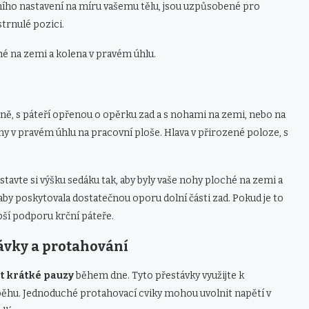
álního nastavení na míru vašemu tělu, jsou uzpůsobené pro
trnulé pozici.
hé na zemi a kolena v pravém úhlu.
ně, s páteří opřenou o opěrku zad a s nohami na zemi, nebo na
y v pravém úhlu na pracovní ploše. Hlava v přirozené poloze, s
astavte si výšku sedáku tak, aby byly vaše nohy ploché na zemi a
aby poskytovala dostatečnou oporu dolní části zad. Pokud je to
pší podporu krční páteře.
ávky a protahování
at krátké pauzy
během dne. Tyto přestávky využijte k
oběhu. Jednoduché protahovací cviky mohou uvolnit napětí v