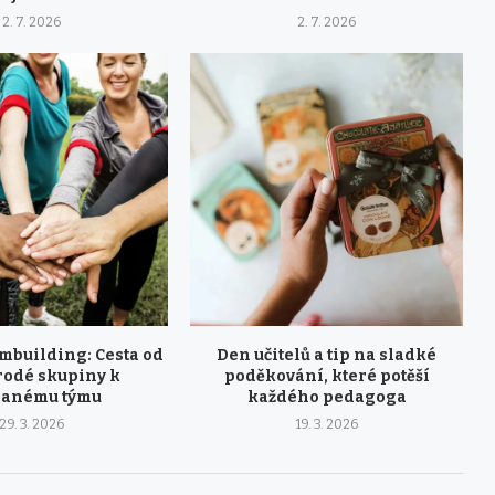
2. 7. 2026
2. 7. 2026
mbuilding: Cesta od
Den učitelů a tip na sladké
odé skupiny k
poděkování, které potěší
ranému týmu
každého pedagoga
29. 3. 2026
19. 3. 2026