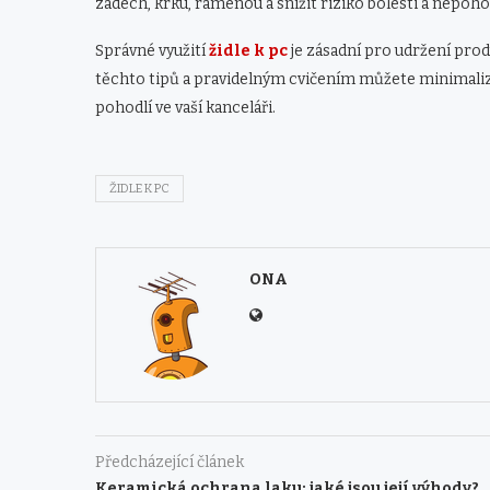
zádech, krku, ramenou a snížit riziko bolesti a nepohod
Správné využití
židle k pc
je zásadní pro udržení pro
těchto tipů a pravidelným cvičením můžete minimalizo
pohodlí ve vaší kanceláři.
ŽIDLE K PC
ONA
Předcházející článek
Keramická ochrana laku: jaké jsou její výhody?