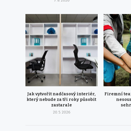
7. 8. 2026
Jak vytvořit nadčasový interiér,
Firemní tea
který nebude za tři roky působit
nesour
zastarale
seh
20. 5. 2026