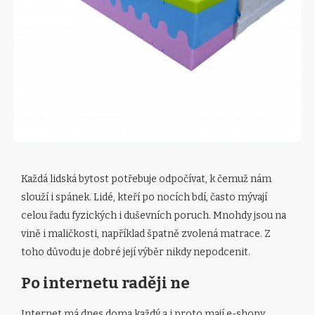
Každá lidská bytost potřebuje odpočívat, k čemuž nám
slouží i spánek. Lidé, kteří po nocích bdí, často mývají
celou řadu fyzických i duševních poruch. Mnohdy jsou na
vině i maličkosti, například špatně zvolená matrace. Z
toho důvodu je dobré její výběr nikdy nepodcenit.
Po internetu raději ne
Internet má dnes doma každý a i proto mají e-shopy