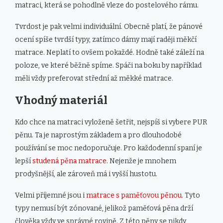
matraci, která se pohodlně vleze do postelového rámu.
Tvrdost je pak velmi individuální. Obecně platí, že pánové
ocení spíše tvrdší typy, zatímco dámy mají raději měkčí
matrace. Neplatí to ovšem pokaždé. Hodně také záleží na
poloze, ve které běžně spíme. Spáči na boku by například
měli vždy preferovat střední až měkké matrace.
Vhodný materiál
Kdo chce na matraci vyloženě šetřit, nejspíš si vybere PUR
pěnu. Ta je naprostým základem a pro dlouhodobé
používání se moc nedoporučuje. Pro každodenní spaní je
lepší
studená pěna matrace
. Nejenže je mnohem
prodyšnější, ale zároveň má i vyšší hustotu.
Velmi příjemné jsou i
matrace s paměťovou pěnou
. Tyto
typy nemusí být zónované, jelikož paměťová pěna drží
člověka vždy ve správné rovině. Z této pěny se nikdy