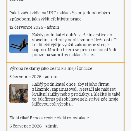
Paletizační vidle na UNC nakladač jsou jednoduchým
způsobem, jak zvýšit efektivitu práce
12 července 2026
-
admin
Každý podnikatel dobře ví, že investice do
stavební techniky není levnou záležitostí. O
to důležitější je využít zakoupené stroje
naplno. Mnoho firem se proto nesoustředí
pouze na samotný nakladač, ale…
Výroba reklamy jako cesta k silnější značce
8 července 2026
-
admin
Každý podnikatel chce, aby si jeho firmu
zákazníci zapamatovali. Nestačí ale nabízet
kvalitní služby nebo produkty. Důležité je také
to, jak firma působí navenek. Právě zde hraje
klíčovou roli výroba…
Elektrikář Brno a revize elektroinstalace
6 července 2026
-
admin