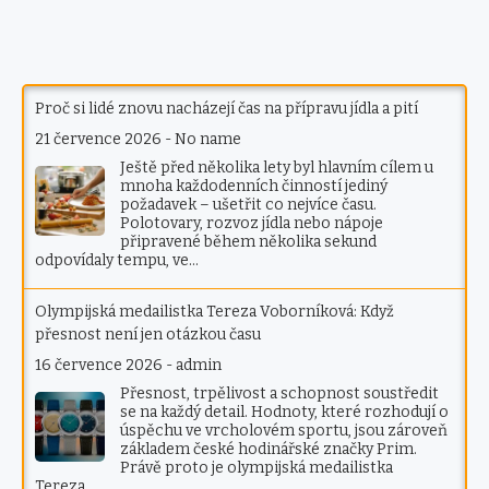
Proč si lidé znovu nacházejí čas na přípravu jídla a pití
21 července 2026
-
No name
Ještě před několika lety byl hlavním cílem u
mnoha každodenních činností jediný
požadavek – ušetřit co nejvíce času.
Polotovary, rozvoz jídla nebo nápoje
připravené během několika sekund
odpovídaly tempu, ve…
Olympijská medailistka Tereza Voborníková: Když
přesnost není jen otázkou času
16 července 2026
-
admin
Přesnost, trpělivost a schopnost soustředit
se na každý detail. Hodnoty, které rozhodují o
úspěchu ve vrcholovém sportu, jsou zároveň
základem české hodinářské značky Prim.
Právě proto je olympijská medailistka
Tereza…