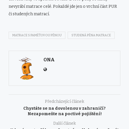
nevyrábí matrace celé. Pokaždé jde jen o vrchní část PUR
či studených matrací.
MATRACE S PAMĚŤOVOU PĚNOU
STUDENÁ PĚNA MATRACE
ONA
Předcházející článek
Chystáte se na dovolenou v zahraničí?
Nezapomeňte na poctivé pojištění!
Další článek