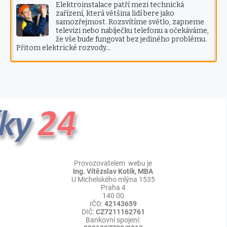
Elektroinstalace patří mezi technická
zařízení, která většina lidí bere jako
samozřejmost. Rozsvítíme světlo, zapneme
televizi nebo nabíječku telefonu a očekáváme,
že vše bude fungovat bez jediného problému.
Přitom elektrické rozvody…
Provozovatelem webu je
Ing. Vítězslav Kotík, MBA
U Michelského mlýna 1535
Praha 4
140 00
IČO:
42143659
DIČ:
CZ7211162761
Bankovní spojení: