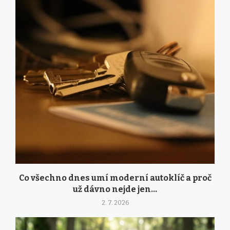
Co všechno dnes umí moderní autoklíč a proč
už dávno nejde jen...
2. 7. 2026