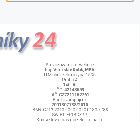
Provozovatelem webu je
Ing. Vítězslav Kotík, MBA
U Michelského mlýna 1535
Praha 4
140 00
IČO:
42143659
DIČ:
CZ7211162761
Bankovní spojení:
2001807788/2010
IBAN: CZ12 2010 0000 0020 0180 7788
SWIFT: FIOBCZPP
Kontaktovat nás můžete na mailu:
Redakce:
info@press-media.cz
©
Publikace PR článků
Press-Media.cz | All rights reserved