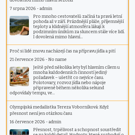
dovolenou mimo hlavní sezónu
7 srpna 2026
-
admin
Pro mnoho cestovatelů začíná ta pravá letní
pohoda až v září. Prázdnější pláže, příjemnější
teploty a klidnější atmosféra lákají k
podzimním únikům za sluncem stále více lidí.
I dovolená mimo hlavní…
Proč si lidé znovu nacházejí čas na přípravu jídla a pití
21 července 2026
-
No name
Ještě před několika lety byl hlavním cílem u
mnoha každodenních činností jediný
požadavek – ušetřit co nejvíce času.
Polotovary, rozvoz jídla nebo nápoje
připravené během několika sekund
odpovídaly tempu, ve…
Olympijská medailistka Tereza Voborníková: Když
přesnost není jen otázkou času
16 července 2026
-
admin
Přesnost, trpělivost a schopnost soustředit
se na každý detail. Hodnoty, které rozhodují o