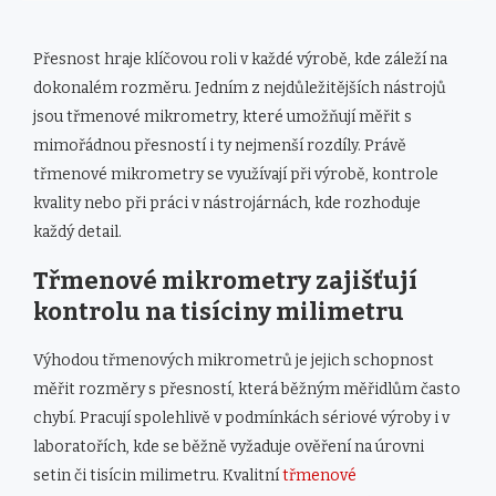
Přesnost hraje klíčovou roli v každé výrobě, kde záleží na
dokonalém rozměru. Jedním z nejdůležitějších nástrojů
jsou třmenové mikrometry, které umožňují měřit s
mimořádnou přesností i ty nejmenší rozdíly. Právě
třmenové mikrometry se využívají při výrobě, kontrole
kvality nebo při práci v nástrojárnách, kde rozhoduje
každý detail.
Třmenové mikrometry zajišťují
kontrolu na tisíciny milimetru
Výhodou třmenových mikrometrů je jejich schopnost
měřit rozměry s přesností, která běžným měřidlům často
chybí. Pracují spolehlivě v podmínkách sériové výroby i v
laboratořích, kde se běžně vyžaduje ověření na úrovni
setin či tisícin milimetru. Kvalitní
třmenové