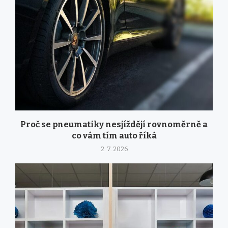
Proč se pneumatiky nesjíždějí rovnoměrně a
co vám tím auto říká
2. 7. 2026