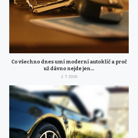
Co všechno dnes umí moderní autoklíč a proč
už dávno nejde jen...
2. 7. 2026