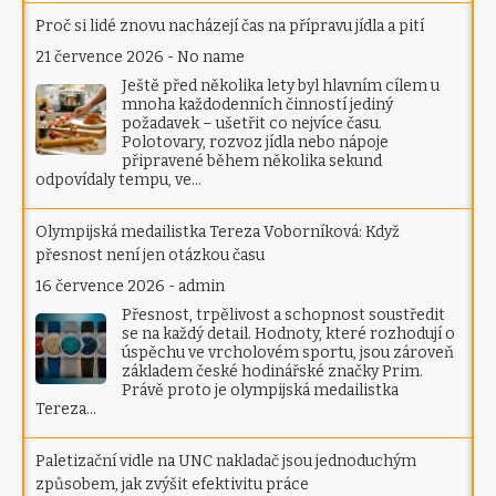
Proč si lidé znovu nacházejí čas na přípravu jídla a pití
21 července 2026
-
No name
Ještě před několika lety byl hlavním cílem u
mnoha každodenních činností jediný
požadavek – ušetřit co nejvíce času.
Polotovary, rozvoz jídla nebo nápoje
připravené během několika sekund
odpovídaly tempu, ve…
Olympijská medailistka Tereza Voborníková: Když
přesnost není jen otázkou času
16 července 2026
-
admin
Přesnost, trpělivost a schopnost soustředit
se na každý detail. Hodnoty, které rozhodují o
úspěchu ve vrcholovém sportu, jsou zároveň
základem české hodinářské značky Prim.
Právě proto je olympijská medailistka
Tereza…
Paletizační vidle na UNC nakladač jsou jednoduchým
způsobem, jak zvýšit efektivitu práce