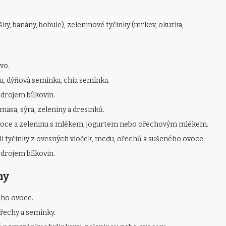
ky, banány, bobule), zeleninové tyčinky (mrkev, okurka,
vo.
u, dýňová semínka, chia semínka.
zdrojem bílkovin.
masa, sýra, zeleniny a dresinků.
oce a zeleninu s mlékem, jogurtem nebo ořechovým mlékem.
sli tyčinky z ovesných vloček, medu, ořechů a sušeného ovoce.
zdrojem bílkovin.
ny
ého ovoce.
řechy a semínky.