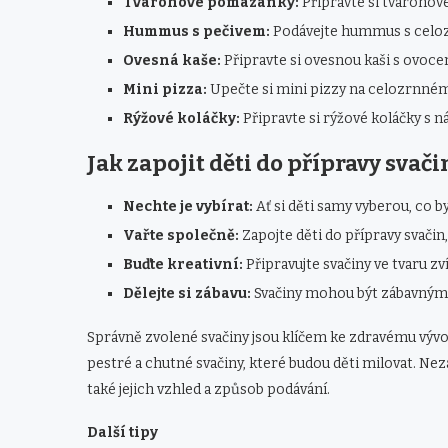
Tvarohové pomazánky:
Připravte si tvarohov
Hummus s pečivem:
Podávejte hummus s celo
Ovesná kaše:
Připravte si ovesnou kaši s ovoce
Mini pizza:
Upečte si mini pizzy na celozrnném
Rýžové koláčky:
Připravte si rýžové koláčky s n
Jak zapojit děti do přípravy svači
Nechte je vybírat:
Ať si děti samy vyberou, co by
Vařte společně:
Zapojte děti do přípravy svačin
Buďte kreativní:
Připravujte svačiny ve tvaru zv
Dělejte si zábavu:
Svačiny mohou být zábavným rit
Správně zvolené svačiny jsou klíčem ke zdravému vývoji
pestré a chutné svačiny, které budou děti milovat. Neza
také jejich vzhled a způsob podávání.
Další tipy