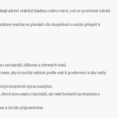
jí udržet stabilní hladinu cukru v krvi, což se pozitivně odráží
zdravé svačiny se přenáší i do dospělosti a může přispět k
i sacharidů, bílkovin a zdravých tuků.
avin, aby si mohly vybírat podle svých preferencí a aby měly
řed průmyslově zpracovanými.
které jsou nejen chutnější, ale také bohatší na vitamíny a
é a rychle připravitelné.