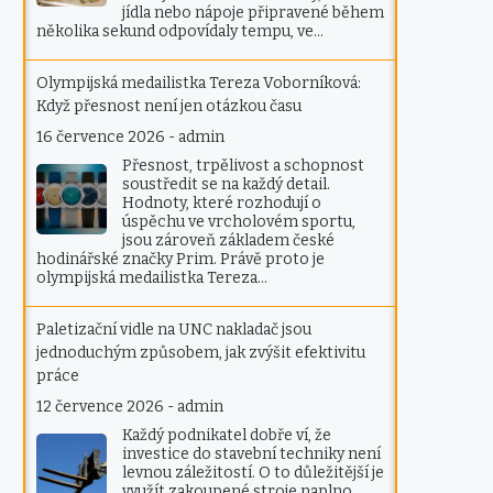
jídla nebo nápoje připravené během
několika sekund odpovídaly tempu, ve…
Olympijská medailistka Tereza Voborníková:
Když přesnost není jen otázkou času
16 července 2026
-
admin
Přesnost, trpělivost a schopnost
soustředit se na každý detail.
Hodnoty, které rozhodují o
úspěchu ve vrcholovém sportu,
jsou zároveň základem české
hodinářské značky Prim. Právě proto je
olympijská medailistka Tereza…
Paletizační vidle na UNC nakladač jsou
jednoduchým způsobem, jak zvýšit efektivitu
práce
12 července 2026
-
admin
Každý podnikatel dobře ví, že
investice do stavební techniky není
levnou záležitostí. O to důležitější je
využít zakoupené stroje naplno.