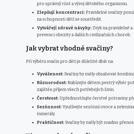
pro správný růst a vývoj dětského organismu.
Zlepšují koncentraci:
Pravidelné svačiny pomáha
na schopnosti dětí se soustředit.
Vytvářejí zdravé návyky:
Zvyk na pravidelné a 
prevenci obezity a dalších civilizačních chorob.
Jak vybrat vhodné svačiny?
Při výběru svačin pro děti je důležité dbát na:
Vyváženost:
Svačiny by měly obsahovat kombinac
Různorodost:
Nabízejte dětem pestrý výběr potr
zajištěn příjem všech potřebných živin.
Čerstvost:
Upřednostňujte čerstvé potraviny p
Sezónnost:
Využívejte sezónní ovoce a zeleninu, 
minerály.
Praktičnost:
Svačiny by měly být snadno přenosn