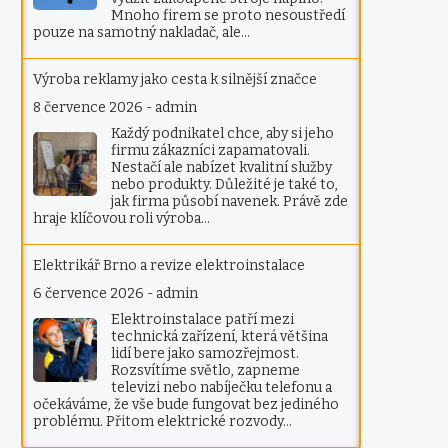
Mnoho firem se proto nesoustředí
pouze na samotný nakladač, ale…
Výroba reklamy jako cesta k silnější značce
8 července 2026
-
admin
Každý podnikatel chce, aby si jeho
firmu zákazníci zapamatovali.
Nestačí ale nabízet kvalitní služby
nebo produkty. Důležité je také to,
jak firma působí navenek. Právě zde
hraje klíčovou roli výroba…
Elektrikář Brno a revize elektroinstalace
6 července 2026
-
admin
Elektroinstalace patří mezi
technická zařízení, která většina
lidí bere jako samozřejmost.
Rozsvítíme světlo, zapneme
televizi nebo nabíječku telefonu a
očekáváme, že vše bude fungovat bez jediného
problému. Přitom elektrické rozvody…