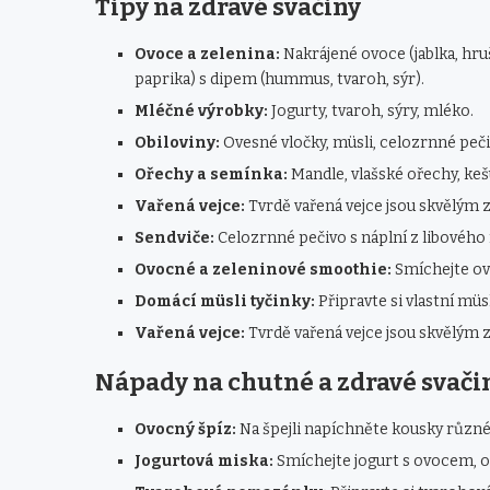
Tipy na zdravé svačiny
Ovoce a zelenina:
Nakrájené ovoce (jablka, hruš
paprika) s dipem (hummus, tvaroh, sýr).
Mléčné výrobky:
Jogurty, tvaroh, sýry, mléko.
Obiloviny:
Ovesné vločky, müsli, celozrnné peči
Ořechy a semínka:
Mandle, vlašské ořechy, keš
Vařená vejce:
Tvrdě vařená vejce jsou skvělým 
Sendviče:
Celozrnné pečivo s náplní z libového 
Ovocné a zeleninové smoothie:
Smíchejte ov
Domácí müsli tyčinky:
Připravte si vlastní mü
Vařená vejce:
Tvrdě vařená vejce jsou skvělým 
Nápady na chutné a zdravé svači
Ovocný špíz:
Na špejli napíchněte kousky různ
Jogurtová miska:
Smíchejte jogurt s ovocem, o