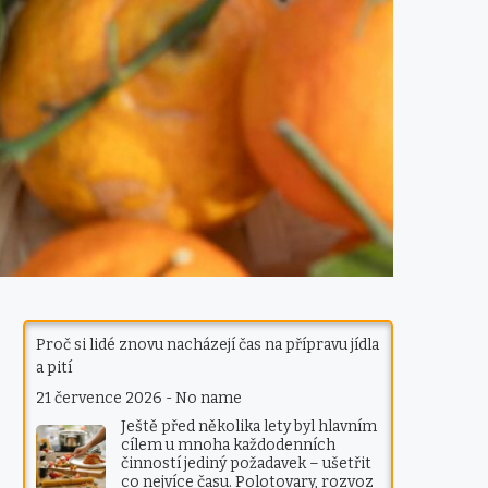
Proč si lidé znovu nacházejí čas na přípravu jídla
a pití
21 července 2026
-
No name
Ještě před několika lety byl hlavním
cílem u mnoha každodenních
činností jediný požadavek – ušetřit
co nejvíce času. Polotovary, rozvoz