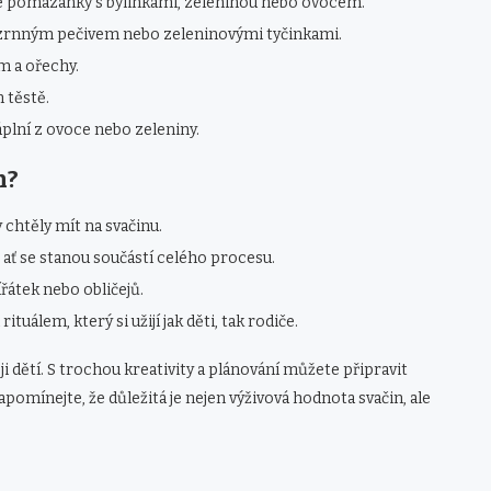
é pomazánky s bylinkami, zeleninou nebo ovocem.
zrnným pečivem nebo zeleninovými tyčinkami.
m a ořechy.
 těstě.
áplní z ovoce nebo zeleniny.
n?
 chtěly mít na svačinu.
, ať se stanou součástí celého procesu.
ířátek nebo obličejů.
uálem, který si užijí jak děti, tak rodiče.
 dětí. S trochou kreativity a plánování můžete připravit
pomínejte, že důležitá je nejen výživová hodnota svačin, ale