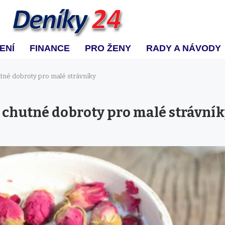
ENÍ
FINANCE
PRO ŽENY
RADY A NÁVODY
hutné dobroty pro malé strávníky
a chutné dobroty pro malé strávní