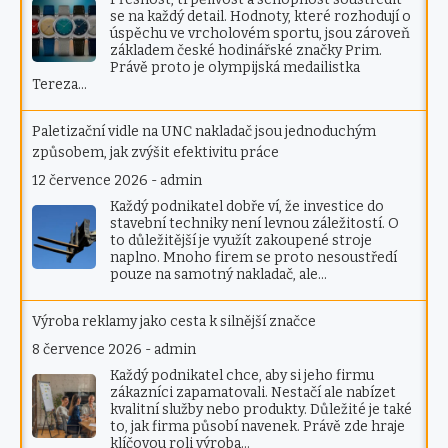
se na každý detail. Hodnoty, které rozhodují o
úspěchu ve vrcholovém sportu, jsou zároveň
základem české hodinářské značky Prim.
Právě proto je olympijská medailistka
Tereza…
Paletizační vidle na UNC nakladač jsou jednoduchým
způsobem, jak zvýšit efektivitu práce
12 července 2026
-
admin
Každý podnikatel dobře ví, že investice do
stavební techniky není levnou záležitostí. O
to důležitější je využít zakoupené stroje
naplno. Mnoho firem se proto nesoustředí
pouze na samotný nakladač, ale…
Výroba reklamy jako cesta k silnější značce
8 července 2026
-
admin
Každý podnikatel chce, aby si jeho firmu
zákazníci zapamatovali. Nestačí ale nabízet
kvalitní služby nebo produkty. Důležité je také
to, jak firma působí navenek. Právě zde hraje
klíčovou roli výroba…