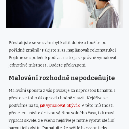
Přestali jste se ve svém bytě cítit dobře a toužíte po
pořádné změně? Pak jste si asi naplánovali rekonstrukci.
Pojďme se společně podívat na to, jak správně vymalovat
jednotlivé místnosti. Budete překvapeni.
Malování rozhodně nepodceňujte
Malování spousta z vás považuje za naprostou banalitu. I
přesto se toho dá opravdu hodně zkazit. Nejdříve se
podíváme na to,
jak vymalovat obývák
. V této místnosti
přece jen trávíte drtivou většinu volného času, tak musí
vypadat skvěle. Ze všeho nejdříve je nutné vybrat ideální
barvu i její odstín. Pamatujte, že světlé barvy opticky