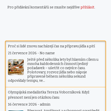
Pro přidávání komentářů se musíte nejdříve
přihlásit
.
Proč si lidé znovu nacházejí čas na přípravu jídla a pití
21 července 2026
-
No name
Ještě před několika lety byl hlavním cílem u
mnoha každodenních činností jediný
požadavek – ušetřit co nejvíce času.
Polotovary, rozvoz jídla nebo nápoje
připravené během několika sekund
odpovídaly tempu, ve…
Olympijská medailistka Tereza Voborníková: Když
přesnost není jen otázkou času
16 července 2026
-
admin
Přesnost, trpělivost a schopnost soustředit