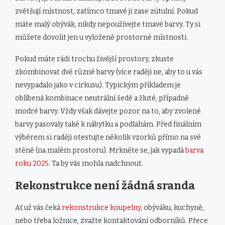
zvětšují místnost, zatímco tmavé ji zase zútulní. Pokud
máte malý obývák, nikdy nepoužívejte tmavé barvy. Ty si
můžete dovolit jen u vyloženě prostorné místnosti.
Pokud máte rádi trochu živější prostory, zkuste
zkombinovat dvě různé barvy (více raději ne, aby to u vás
nevypadalo jako v cirkusu). Typickým příkladem je
oblíbená kombinace neutrální šedé a žluté, případně
modré barvy. Vždy však dávejte pozor na to, aby zvolené
barvy pasovaly také k nábytku a podlahám. Před finálním
výběrem si raději otestujte několik vzorků přímo na své
stěně (na malém prostoru). Mrkněte se, jak vypadá
barva
roku 2025
. Ta by vás mohla nadchnout.
Rekonstrukce není žádná sranda
Ať už vás čeká
rekonstrukce koupelny
, obýváku, kuchyně,
nebo třeba ložnice, zvažte kontaktování odborníků. Přece