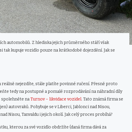
ních automobilů. Z hlediska jejich průměrného stáří však
si tak kupuje vozidlo pouze na krátkodobé dojezdění. Jak se
 reálně nejezdíte, stále platíte povinné ručení. Přesně proto
meňte tedy na postupné a pomalé rozprodávání na náhradní díly
e spolehněte na
Turnov – likvidace vozidel
. Tato známá firma se
jen) autovraků. Pohybuje se v Liberci, Jablonci nad Nisou,
ad Nisou, Tanvaldu i jejich okolí. Jak celý proces probíhá?
stku, kterou za své vozidlo obdržíte (daná firma dává za