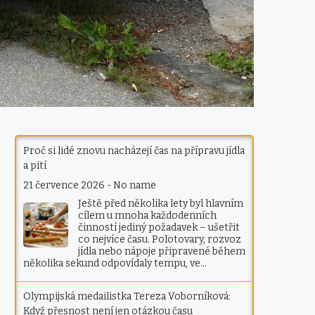
Proč si lidé znovu nacházejí čas na přípravu jídla
a pití
21 července 2026
-
No name
Ještě před několika lety byl hlavním
cílem u mnoha každodenních
činností jediný požadavek – ušetřit
co nejvíce času. Polotovary, rozvoz
jídla nebo nápoje připravené během
několika sekund odpovídaly tempu, ve…
Olympijská medailistka Tereza Voborníková:
Když přesnost není jen otázkou času