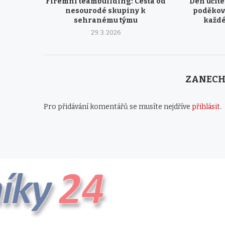
Firemní teambuilding: Cesta od
Den učite
nesourodé skupiny k
poděková
sehranému týmu
každ
29. 3. 2026
ZANECH
Pro přidávání komentářů se musíte nejdříve
přihlásit
.