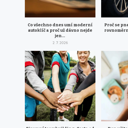
Co všechno dnes umí moderní
Proč se pn
autoklíč a proč už dávno nejde
rovnoměrně
jen...
2. 7. 2026