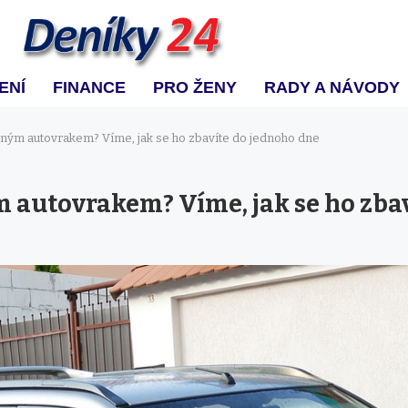
ENÍ
FINANCE
PRO ŽENY
RADY A NÁVODY
zdným autovrakem? Víme, jak se ho zbavíte do jednoho dne
ým autovrakem? Víme, jak se ho zba