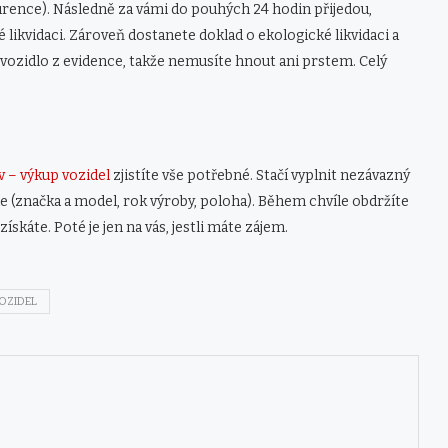
rence). Následně za vámi do pouhých 24 hodin přijedou,
é likvidaci. Zároveň dostanete doklad o ekologické likvidaci a
 vozidlo z evidence, takže nemusíte hnout ani prstem. Celý
v – výkup vozidel
zjistíte vše potřebné. Stačí vyplnit nezávazný
le (značka a model, rok výroby, poloha). Během chvíle obdržíte
ískáte. Poté je jen na vás, jestli máte zájem.
OZIDEL