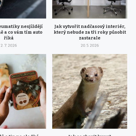
eumatiky nesjíždějí
Jak vytvořit nadčasový interiér,
 a co vám tím auto
který nebude za tři roky působit
říká
zastarale
2. 7. 2026
20. 5. 2026