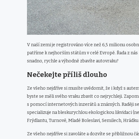
V naší zemi je registrováno více než 6,5 milionu osob
patříme k nejhorším státům v celé Evropě. Řada z nás 
snadno, rychle a výhodně zbavíte autovraku?
Nečekejte příliš dlouho
Ze všeho nejdříve si musíte uvědomit, že i když s autem
byste se měli svého vraku zbavit co nejrychleji. Zapo
s pomocí internetových inzerátů a známých. Raději s
specializuje na bleskurychlou ekologickou likvidaci (ne
Frýdlantu, Turnově, Mladé Boleslavi, Semilech, Hrádku n
Ze všeho nejdříve si zavoláte a dozvíte se přibližnou čá