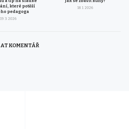
lů a tip na sladké
Jak se zbavit kuny?
ní, které potěší
18. 1. 2026
ého pedagoga
19. 3. 2026
AT KOMENTÁŘ