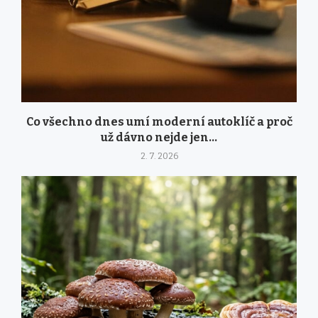
Co všechno dnes umí moderní autoklíč a proč
už dávno nejde jen...
2. 7. 2026