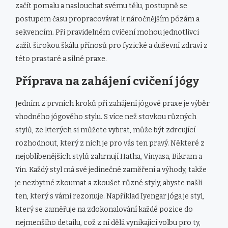
začít pomalu a naslouchat svému tělu, postupně se
postupem času propracovávat k náročnějším pózám a
sekvencím. Při pravidelném cvičení mohou jednotlivci
zažít širokou škálu přínosů pro fyzické a duševní zdraví z
této prastaré a silné praxe.
Příprava na zahájení cvičení jógy
Jedním z prvních kroků při zahájení jógové praxe je výběr
vhodného jógového stylu. S více než stovkou různých
stylů, ze kterých si můžete vybrat, může být zdrcující
rozhodnout, který z nich je pro vás ten pravý. Některé z
nejoblíbenějších stylů zahrnují Hatha, Vinyasa, Bikram a
Yin. Každý styl má své jedinečné zaměření a výhody, takže
je nezbytné zkoumat a zkoušet různé styly, abyste našli
ten, který s vámi rezonuje. Například Iyengar jóga je styl,
který se zaměřuje na zdokonalování každé pozice do
nejmenšího detailu, což z ní dělá vynikající volbu pro ty,