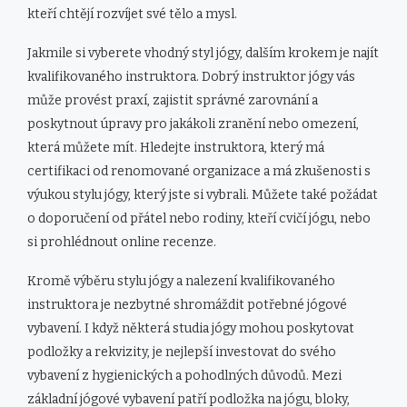
kteří chtějí rozvíjet své tělo a mysl.
Jakmile si vyberete vhodný styl jógy, dalším krokem je najít
kvalifikovaného instruktora. Dobrý instruktor jógy vás
může provést praxí, zajistit správné zarovnání a
poskytnout úpravy pro jakákoli zranění nebo omezení,
která můžete mít. Hledejte instruktora, který má
certifikaci od renomované organizace a má zkušenosti s
výukou stylu jógy, který jste si vybrali. Můžete také požádat
o doporučení od přátel nebo rodiny, kteří cvičí jógu, nebo
si prohlédnout online recenze.
Kromě výběru stylu jógy a nalezení kvalifikovaného
instruktora je nezbytné shromáždit potřebné jógové
vybavení. I když některá studia jógy mohou poskytovat
podložky a rekvizity, je nejlepší investovat do svého
vybavení z hygienických a pohodlných důvodů. Mezi
základní jógové vybavení patří podložka na jógu, bloky,