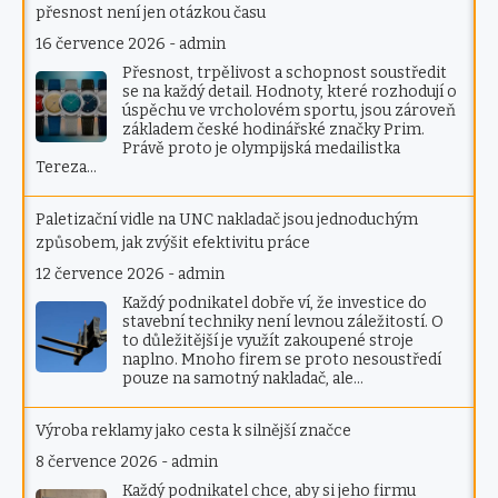
přesnost není jen otázkou času
16 července 2026
-
admin
Přesnost, trpělivost a schopnost soustředit
se na každý detail. Hodnoty, které rozhodují o
úspěchu ve vrcholovém sportu, jsou zároveň
základem české hodinářské značky Prim.
Právě proto je olympijská medailistka
Tereza…
Paletizační vidle na UNC nakladač jsou jednoduchým
způsobem, jak zvýšit efektivitu práce
12 července 2026
-
admin
Každý podnikatel dobře ví, že investice do
stavební techniky není levnou záležitostí. O
to důležitější je využít zakoupené stroje
naplno. Mnoho firem se proto nesoustředí
pouze na samotný nakladač, ale…
Výroba reklamy jako cesta k silnější značce
8 července 2026
-
admin
Každý podnikatel chce, aby si jeho firmu