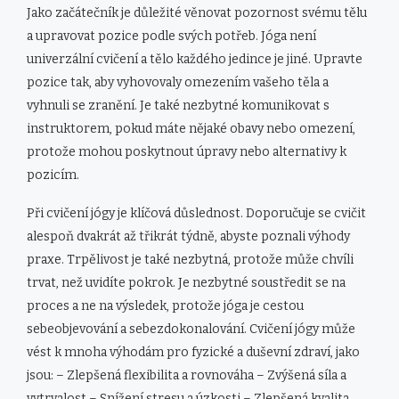
Jako začátečník je důležité věnovat pozornost svému tělu
a upravovat pozice podle svých potřeb. Jóga není
univerzální cvičení a tělo každého jedince je jiné. Upravte
pozice tak, aby vyhovovaly omezením vašeho těla a
vyhnuli se zranění. Je také nezbytné komunikovat s
instruktorem, pokud máte nějaké obavy nebo omezení,
protože mohou poskytnout úpravy nebo alternativy k
pozicím.
Při cvičení jógy je klíčová důslednost. Doporučuje se cvičit
alespoň dvakrát až třikrát týdně, abyste poznali výhody
praxe. Trpělivost je také nezbytná, protože může chvíli
trvat, než uvidíte pokrok. Je nezbytné soustředit se na
proces a ne na výsledek, protože jóga je cestou
sebeobjevování a sebezdokonalování. Cvičení jógy může
vést k mnoha výhodám pro fyzické a duševní zdraví, jako
jsou: – Zlepšená flexibilita a rovnováha – Zvýšená síla a
vytrvalost – Snížení stresu a úzkosti – Zlepšená kvalita