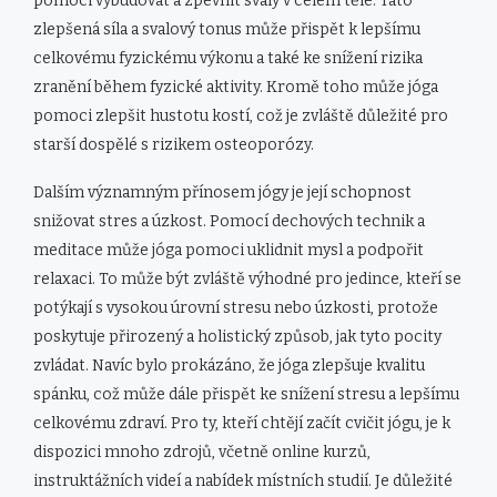
pomoci vybudovat a zpevnit svaly v celém těle. Tato
zlepšená síla a svalový tonus může přispět k lepšímu
celkovému fyzickému výkonu a také ke snížení rizika
zranění během fyzické aktivity. Kromě toho může jóga
pomoci zlepšit hustotu kostí, což je zvláště důležité pro
starší dospělé s rizikem osteoporózy.
Dalším významným přínosem jógy je její schopnost
snižovat stres a úzkost. Pomocí dechových technik a
meditace může jóga pomoci uklidnit mysl a podpořit
relaxaci. To může být zvláště výhodné pro jedince, kteří se
potýkají s vysokou úrovní stresu nebo úzkosti, protože
poskytuje přirozený a holistický způsob, jak tyto pocity
zvládat. Navíc bylo prokázáno, že jóga zlepšuje kvalitu
spánku, což může dále přispět ke snížení stresu a lepšímu
celkovému zdraví. Pro ty, kteří chtějí začít cvičit jógu, je k
dispozici mnoho zdrojů, včetně online kurzů,
instruktážních videí a nabídek místních studií. Je důležité