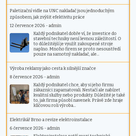
Paletizační vidle na UNC nakladač jsou jednoduchým
způsobem, jak zvýšit efektivitu práce
12 července 2026
-
admin
Každý podnikatel dobře ví, že investice do
stavební techniky není levnou záležitostí. O
to důležitější je využít zakoupené stroje
naplno. Mnoho firem se proto nesoustředí
pouze na samotný nakladač, ale…
Výroba reklamy jako cesta k silnější značce
8 července 2026
-
admin
Každý podnikatel chce, aby si jeho firmu
zákazníci zapamatovali. Nestačí ale nabízet
kvalitní služby nebo produkty. Důležité je také
to, jak firma působí navenek. Právě zde hraje
klíčovou roli výroba…
Elektrikář Brno a revize elektroinstalace
6 července 2026
-
admin