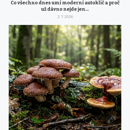
Co všechno dnes umí moderní autoklíč a proč
už dávno nejde jen...
2. 7. 2026