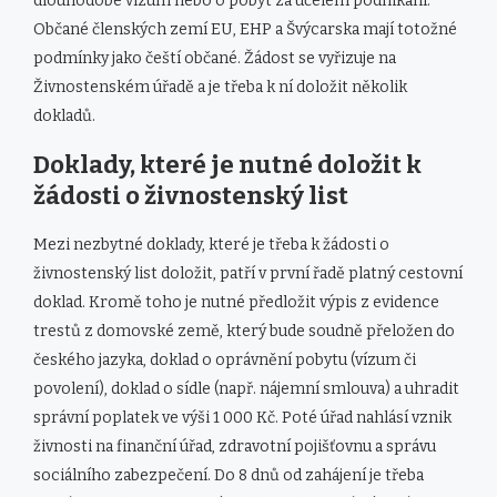
dlouhodobé vízum nebo o pobyt za účelem podnikání.
Občané členských zemí EU, EHP a Švýcarska mají totožné
podmínky jako čeští občané. Žádost se vyřizuje na
Živnostenském úřadě a je třeba k ní doložit několik
dokladů.
Doklady, které je nutné doložit k
žádosti o živnostenský list
Mezi nezbytné doklady, které je třeba k žádosti o
živnostenský list doložit, patří v první řadě platný cestovní
doklad. Kromě toho je nutné předložit výpis z evidence
trestů z domovské země, který bude soudně přeložen do
českého jazyka, doklad o oprávnění pobytu (vízum či
povolení), doklad o sídle (např. nájemní smlouva) a uhradit
správní poplatek ve výši 1 000 Kč. Poté úřad nahlásí vznik
živnosti na finanční úřad, zdravotní pojišťovnu a správu
sociálního zabezpečení. Do 8 dnů od zahájení je třeba