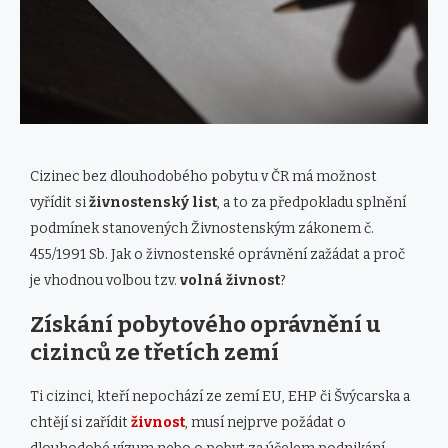
Cizinec bez dlouhodobého pobytu v ČR má možnost
vyřídit si
živnostenský list
, a to za předpokladu splnění
podmínek stanovených Živnostenským zákonem č.
455/1991 Sb. Jak o živnostenské oprávnění zažádat a proč
je vhodnou volbou tzv.
volná živnost
?
Získání pobytového oprávnění u
cizinců ze třetích zemí
Ti cizinci, kteří nepochází ze zemí EU, EHP či Švýcarska a
chtějí si zařídit
živnost
, musí nejprve požádat o