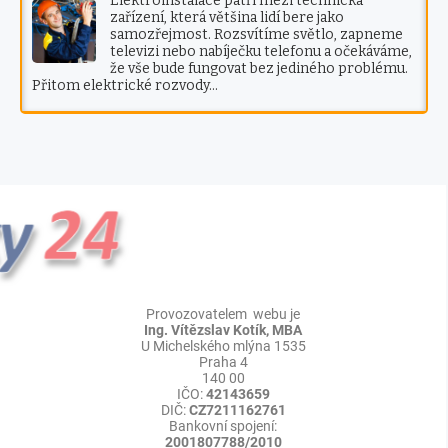
Elektroinstalace patří mezi technická
zařízení, která většina lidí bere jako
samozřejmost. Rozsvítíme světlo, zapneme
televizi nebo nabíječku telefonu a očekáváme,
že vše bude fungovat bez jediného problému.
Přitom elektrické rozvody…
Provozovatelem webu je
Ing. Vítězslav Kotík, MBA
U Michelského mlýna 1535
Praha 4
140 00
IČO:
42143659
DIČ:
CZ7211162761
Bankovní spojení:
2001807788/2010