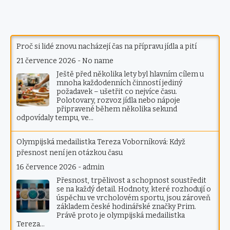
Proč si lidé znovu nacházejí čas na přípravu jídla a pití
21 července 2026
-
No name
Ještě před několika lety byl hlavním cílem u
mnoha každodenních činností jediný
požadavek – ušetřit co nejvíce času.
Polotovary, rozvoz jídla nebo nápoje
připravené během několika sekund
odpovídaly tempu, ve…
Olympijská medailistka Tereza Voborníková: Když
přesnost není jen otázkou času
16 července 2026
-
admin
Přesnost, trpělivost a schopnost soustředit
se na každý detail. Hodnoty, které rozhodují o
úspěchu ve vrcholovém sportu, jsou zároveň
základem české hodinářské značky Prim.
Právě proto je olympijská medailistka
Tereza…