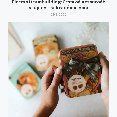
Firemní teambuilding: Cesta od nesourodé
skupiny k sehranému týmu
29. 3. 2026