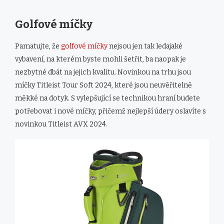
Golfové míčky
Pamatujte, že
golfové míčky
nejsou jen tak ledajaké
vybavení, na kterém byste mohli šetřit, ba naopak je
nezbytné dbát na jejich kvalitu. Novinkou na trhu jsou
míčky Titleist Tour Soft 2024, které jsou neuvěřitelně
měkké na dotyk. S vylepšující se technikou hraní budete
potřebovat i nové míčky, přičemž nejlepší údery oslavíte s
novinkou Titleist AVX 2024.