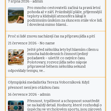
7 srpna 2026
-
admin
Pro mnoho cestovatelů začíná ta pravá letní
pohoda až v září. Prázdnější pláže, příjemnější
teploty a klidnější atmosféra lákají k
podzimním únikům za sluncem stále více lidí.
I dovolená mimo hlavní…
Proč si lidé znovu nacházejí čas na přípravu jídla a pití
21 července 2026
-
No name
Ještě před několika lety byl hlavním cílem u
mnoha každodenních činností jediný
požadavek – ušetřit co nejvíce času.
Polotovary, rozvoz jídla nebo nápoje
připravené během několika sekund
odpovídaly tempu, ve…
Olympijská medailistka Tereza Voborníková: Když
přesnost není jen otázkou času
16 července 2026
-
admin
Přesnost, trpělivost a schopnost soustředit
se na každý detail. Hodnoty, které rozhodují o
úspěchu ve vrcholovém sportu, jsou zároveň