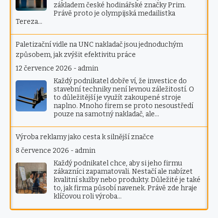
základem české hodinářské značky Prim.
Právě proto je olympijská medailistka
Tereza…
Paletizační vidle na UNC nakladač jsou jednoduchým
způsobem, jak zvýšit efektivitu práce
12 července 2026
-
admin
Každý podnikatel dobře ví, že investice do
stavební techniky není levnou záležitostí. O
to důležitější je využít zakoupené stroje
naplno. Mnoho firem se proto nesoustředí
pouze na samotný nakladač, ale…
Výroba reklamy jako cesta k silnější značce
8 července 2026
-
admin
Každý podnikatel chce, aby si jeho firmu
zákazníci zapamatovali. Nestačí ale nabízet
kvalitní služby nebo produkty. Důležité je také
to, jak firma působí navenek. Právě zde hraje
klíčovou roli výroba…