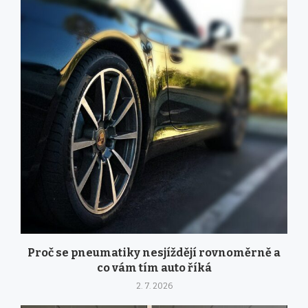
Proč se pneumatiky nesjíždějí rovnoměrně a
co vám tím auto říká
2. 7. 2026