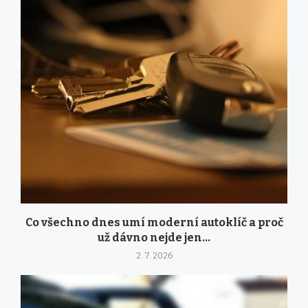
Co všechno dnes umí moderní autoklíč a proč
už dávno nejde jen...
2. 7. 2026