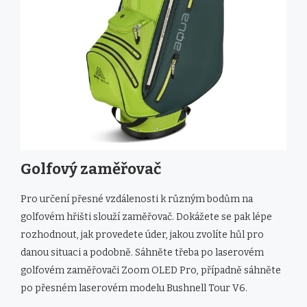
Golfový zaměřovač
Pro určení přesné vzdálenosti k různým bodům na
golfovém hřišti slouží zaměřovač. Dokážete se pak lépe
rozhodnout, jak provedete úder, jakou zvolíte hůl pro
danou situaci a podobně. Sáhněte třeba po laserovém
golfovém zaměřovači Zoom OLED Pro, případně sáhněte
po přesném laserovém modelu Bushnell Tour V6.