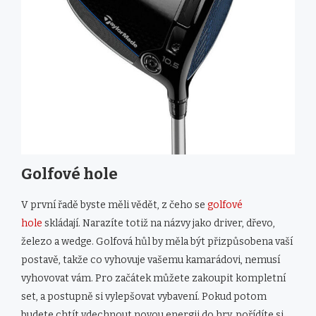
Golfové hole
V první řadě byste měli vědět, z čeho se
golfové
hole
skládají. Narazíte totiž na názvy jako driver, dřevo,
železo a wedge. Golfová hůl by měla být přizpůsobena vaší
postavě, takže co vyhovuje vašemu kamarádovi, nemusí
vyhovovat vám. Pro začátek můžete zakoupit kompletní
set, a postupně si vylepšovat vybavení. Pokud potom
budete chtít vdechnout novou energii do hry, pořídíte si