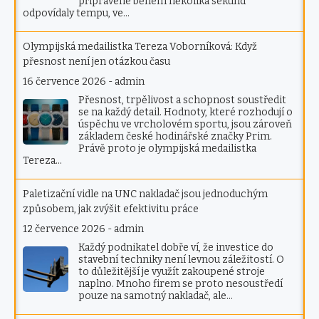
připravené během několika sekund
odpovídaly tempu, ve…
Olympijská medailistka Tereza Voborníková: Když
přesnost není jen otázkou času
16 července 2026
-
admin
Přesnost, trpělivost a schopnost soustředit
se na každý detail. Hodnoty, které rozhodují o
úspěchu ve vrcholovém sportu, jsou zároveň
základem české hodinářské značky Prim.
Právě proto je olympijská medailistka
Tereza…
Paletizační vidle na UNC nakladač jsou jednoduchým
způsobem, jak zvýšit efektivitu práce
12 července 2026
-
admin
Každý podnikatel dobře ví, že investice do
stavební techniky není levnou záležitostí. O
to důležitější je využít zakoupené stroje
naplno. Mnoho firem se proto nesoustředí
pouze na samotný nakladač, ale…