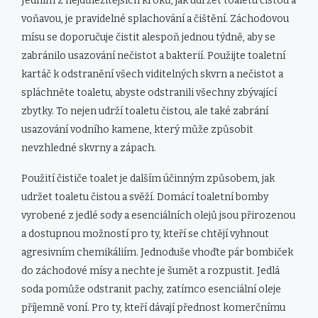
Jedním z nejdůležitějších kroků, jak udržet toaletu čistou a
voňavou, je pravidelné splachování a čištění. Záchodovou
mísu se doporučuje čistit alespoň jednou týdně, aby se
zabránilo usazování nečistot a bakterií. Použijte toaletní
kartáč k odstranění všech viditelných skvrn a nečistot a
spláchněte toaletu, abyste odstranili všechny zbývající
zbytky. To nejen udrží toaletu čistou, ale také zabrání
usazování vodního kamene, který může způsobit
nevzhledné skvrny a zápach.
Použití čističe toalet je dalším účinným způsobem, jak
udržet toaletu čistou a svěží. Domácí toaletní bomby
vyrobené z jedlé sody a esenciálních olejů jsou přirozenou
a dostupnou možností pro ty, kteří se chtějí vyhnout
agresivním chemikáliím. Jednoduše vhoďte pár bombiček
do záchodové mísy a nechte je šumět a rozpustit. Jedlá
soda pomůže odstranit pachy, zatímco esenciální oleje
příjemně voní. Pro ty, kteří dávají přednost komerčnímu