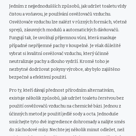
Jedním z nejjednodušších způsobů, jak udržet toaletu vždy
čistou a voňavou, je používání osvěžovačů vzduchu.
Osvěžovače vzduchu lze nalézt v různých formách, včetně
sprejů, zásuvných modulů a automatických dávkovačů.
Fungují tak, že uvolňují příjemnou vůni, která maskuje
případné nepříjemné pachy v koupelně. Je však důležité
vybrat si kvalitní osvěžovač vzduchu, který účinně
neutralizuje pachy a dlouho vydrží. Kromě toho je
nezbytné dodržovat pokyny výrobce, aby bylo zajištěno
bezpečné a efektivní použití.
Pro ty, kteří dávají přednost přírodním alternativám,
existuje několik způsobů, jak udržet toaletu čerstvou bez
použití osvěžovačů vzduchu na chemické bázi. Jednou z
účinných metod je použití jedlé sody a octa. Jednoduše
smíchejte tyto dvě ingredience dohromady a nalijte směs
do záchodové mísy. Nechte jej několik minut odležet, než