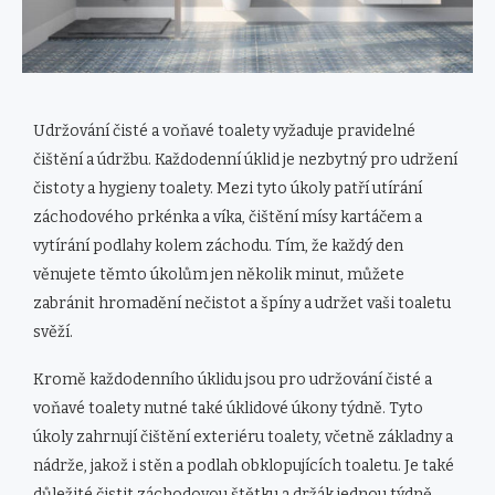
Udržování čisté a voňavé toalety vyžaduje pravidelné
čištění a údržbu. Každodenní úklid je nezbytný pro udržení
čistoty a hygieny toalety. Mezi tyto úkoly patří utírání
záchodového prkénka a víka, čištění mísy kartáčem a
vytírání podlahy kolem záchodu. Tím, že každý den
věnujete těmto úkolům jen několik minut, můžete
zabránit hromadění nečistot a špíny a udržet vaši toaletu
svěží.
Kromě každodenního úklidu jsou pro udržování čisté a
voňavé toalety nutné také úklidové úkony týdně. Tyto
úkoly zahrnují čištění exteriéru toalety, včetně základny a
nádrže, jakož i stěn a podlah obklopujících toaletu. Je také
důležité čistit záchodovou štětku a držák jednou týdně,