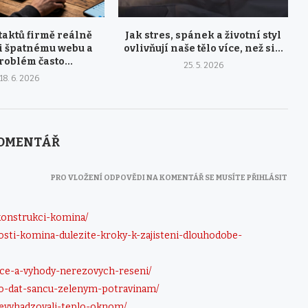
taktů firmě reálně
Jak stres, spánek a životní styl
li špatnému webu a
ovlivňují naše tělo více, než si...
roblém často...
25. 5. 2026
18. 6. 2026
KOMENTÁŘ
PRO VLOŽENÍ ODPOVĚDI NA KOMENTÁŘ SE MUSÍTE PŘIHLÁSIT
konstrukci-komina/
nosti-komina-dulezite-kroky-k-zajisteni-dlouhodobe-
ace-a-vyhody-nerezovych-reseni/
eco-dat-sancu-zelenym-potravinam/
nevyhadzovali-teplo-oknom/