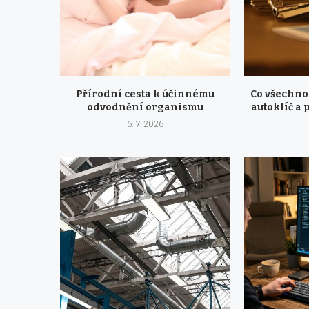
Přírodní cesta k účinnému
Co všechno
odvodnění organismu
autoklíč a 
6. 7. 2026