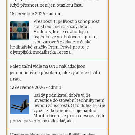
Když přesnost není jen otázkou času
16 července 2026
-
admin
Přesnost, trpělivost a schopnost
soustředit se na každý detail.
Hodnoty, které rozhodují o
úspěchu ve vrcholovém sportu,
jsou zároveň základem české
hodinářské značky Prim. Právě proto je
olympijská medailistka Tereza…
Paletizační vidle na UNC nakladač jsou
jednoduchým způsobem, jak zvýšit efektivitu
práce
12 července 2026
-
admin
Každý podnikatel dobře ví, že
investice do stavební techniky není
levnou záležitostí. O to důležitější je
využít zakoupené stroje naplno.
Mnoho firem se proto nesoustředí
pouze na samotný nakladač, ale…