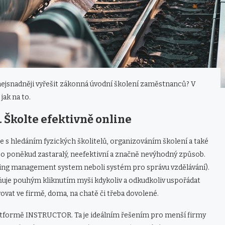
a nejsnadněji vyřešit zákonná úvodní školení zaměstnanců? V
jak na to.
 Školte efektivně online
s hledáním fyzických školitelů, organizováním školení a také
á o poněkud zastaralý, neefektivní a značně nevýhodný způsob.
ing management system neboli systém pro správu vzdělávání).
ňuje pouhým kliknutím myši kdykoliv a odkudkoliv uspořádat
vat ve firmě, doma, na chatě či třeba dovolené.
latformě INSTRUCTOR. Ta je ideálním řešením pro menší firmy