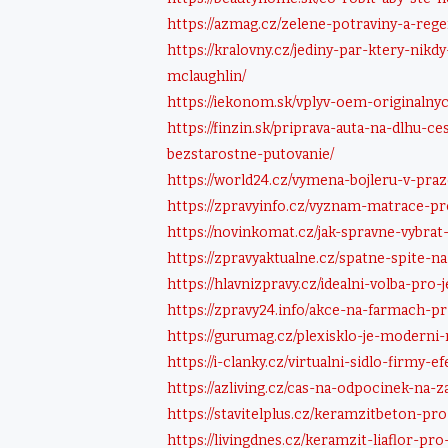
https://azmag.cz/zelene-potraviny-a-reg
https://kralovny.cz/jediny-par-ktery-ni
mclaughlin/
https://iekonom.sk/vplyv-oem-originalnyc
https://finzin.sk/priprava-auta-na-dlhu-c
bezstarostne-putovanie/
https://world24.cz/vymena-bojleru-v-praz
https://zpravyinfo.cz/vyznam-matrace-pro
https://novinkomat.cz/jak-spravne-vybra
https://zpravyaktualne.cz/spatne-spite-
https://hlavnizpravy.cz/idealni-volba-pro
https://zpravy24.info/akce-na-farmach-p
https://gurumag.cz/plexisklo-je-moder
https://i-clanky.cz/virtualni-sidlo-firmy-
https://azliving.cz/cas-na-odpocinek-na-z
https://stavitelplus.cz/keramzitbeton-pr
https://livingdnes.cz/keramzit-liaflor-pr