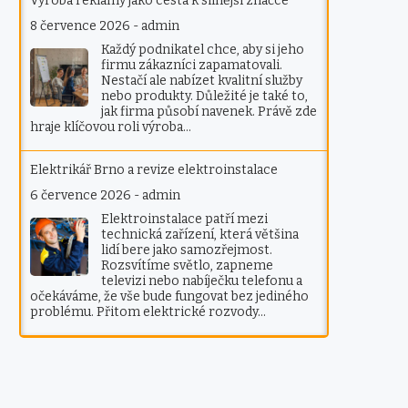
Výroba reklamy jako cesta k silnější značce
8 července 2026
-
admin
Každý podnikatel chce, aby si jeho
firmu zákazníci zapamatovali.
Nestačí ale nabízet kvalitní služby
nebo produkty. Důležité je také to,
jak firma působí navenek. Právě zde
hraje klíčovou roli výroba…
Elektrikář Brno a revize elektroinstalace
6 července 2026
-
admin
Elektroinstalace patří mezi
technická zařízení, která většina
lidí bere jako samozřejmost.
Rozsvítíme světlo, zapneme
televizi nebo nabíječku telefonu a
očekáváme, že vše bude fungovat bez jediného
problému. Přitom elektrické rozvody…