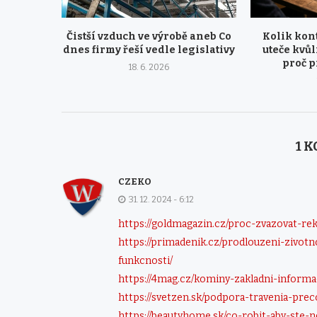
Čistší vzduch ve výrobě aneb Co
Kolik kon
dnes firmy řeší vedle legislativy
uteče kvů
proč p
18. 6. 2026
1 
CZEKO
31. 12. 2024 - 6:12
https://goldmagazin.cz/proc-zvazovat-re
https://primadenik.cz/prodlouzeni-zivot
funkcnosti/
https://4mag.cz/kominy-zakladni-inform
https://svetzen.sk/podpora-travenia-pr
https://beautyhome.sk/co-robit-aby-ste-