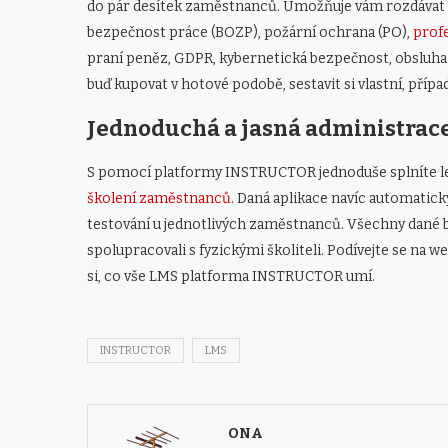
do pár desítek zaměstnanců. Umožňuje vám rozdávat vz
bezpečnost práce (BOZP), požární ochrana (PO),
profe
praní peněz, GDPR, kybernetická bezpečnost, obsluha 
buď kupovat v hotové podobě, sestavit si vlastní, přípa
Jednoduchá a jasná administrac
S pomocí platformy INSTRUCTOR jednoduše splníte leg
školení zaměstnanců
. Daná aplikace navíc automatick
testování u jednotlivých zaměstnanců. Všechny dané b
spolupracovali s fyzickými školiteli. Podívejte se na
si, co vše LMS platforma INSTRUCTOR umí.
INSTRUCTOR
LMS
ONA