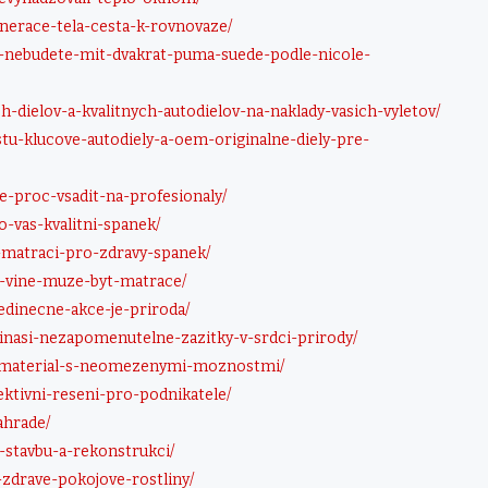
enerace-tela-cesta-k-rovnovaze/
kdy-nebudete-mit-dvakrat-puma-suede-podle-nicole-
h-dielov-a-kvalitnych-autodielov-na-naklady-vasich-vyletov/
estu-klucove-autodiely-a-oem-originalne-diely-pre-
e-proc-vsadit-na-profesionaly/
-vas-kvalitni-spanek/
t-matraci-pro-zdravy-spanek/
na-vine-muze-byt-matrace/
-jedinecne-akce-je-priroda/
rinasi-nezapomenutelne-zazitky-v-srdci-prirody/
ni-material-s-neomezenymi-moznostmi/
efektivni-reseni-pro-podnikatele/
ahrade/
o-stavbu-a-rekonstrukci/
o-zdrave-pokojove-rostliny/