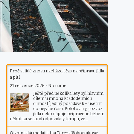
Proč si lidé znovu nacházejí čas na přípravu jídla
a pití
21 července 2026
-
No name
Ještě před několika lety byl hlavním
cílem u mnoha každodenních
činností jediný požadavek – ušetřit
co nejvíce času. Polotovary, rozvoz
jídla nebo nápoje připravené během
několika sekund odpovídaly tempu, ve…
Olympijská medailistka Tereza Voborníková: