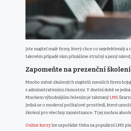
Jste majitel malé firmy, který chce co nejefektivněji 
takovém případě vám přinášíme stručný a jasný návod, 
Zapomeňte na prezenční školení.
Mnoho méně zkušených majitelů menších firem bojuje 
s administrativními činnostmi. V dnešní době se jedn
Mnohem výhodnějším řešením je takzvaný
LMS
(learn
Jedná se o moderní počítačové prostředí, které umož
školení pro všechny zaměstnance. Ti jej mohou absolvo
Online kurzy
lze uspořádat třeba na populární LMS p