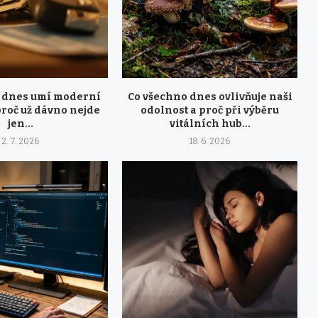
 dnes umí moderní
Co všechno dnes ovlivňuje naši
proč už dávno nejde
odolnost a proč při výběru
jen...
vitálních hub...
2. 7. 2026
18. 6. 2026