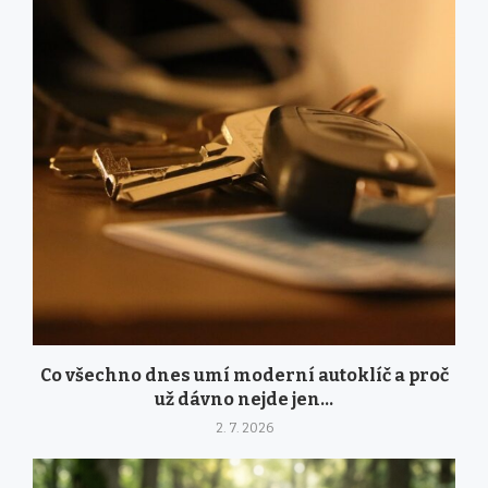
Co všechno dnes umí moderní autoklíč a proč
už dávno nejde jen...
2. 7. 2026