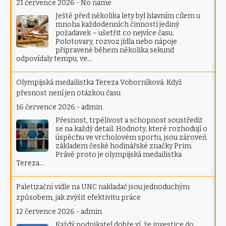
21 července 2026
-
No name
Ještě před několika lety byl hlavním cílem u
mnoha každodenních činností jediný
požadavek – ušetřit co nejvíce času.
Polotovary, rozvoz jídla nebo nápoje
připravené během několika sekund
odpovídaly tempu, ve…
Olympijská medailistka Tereza Voborníková: Když
přesnost není jen otázkou času
16 července 2026
-
admin
Přesnost, trpělivost a schopnost soustředit
se na každý detail. Hodnoty, které rozhodují o
úspěchu ve vrcholovém sportu, jsou zároveň
základem české hodinářské značky Prim.
Právě proto je olympijská medailistka
Tereza…
Paletizační vidle na UNC nakladač jsou jednoduchým
způsobem, jak zvýšit efektivitu práce
12 července 2026
-
admin
Každý podnikatel dobře ví, že investice do