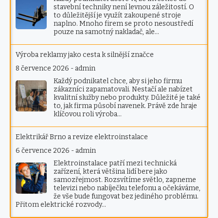
stavební techniky není levnou záležitostí. O
to důležitější je využít zakoupené stroje
naplno. Mnoho firem se proto nesoustředí
pouze na samotný nakladač, ale…
Výroba reklamy jako cesta k silnější značce
8 července 2026
-
admin
Každý podnikatel chce, aby si jeho firmu
zákazníci zapamatovali. Nestačí ale nabízet
kvalitní služby nebo produkty. Důležité je také
to, jak firma působí navenek. Právě zde hraje
klíčovou roli výroba…
Elektrikář Brno a revize elektroinstalace
6 července 2026
-
admin
Elektroinstalace patří mezi technická
zařízení, která většina lidí bere jako
samozřejmost. Rozsvítíme světlo, zapneme
televizi nebo nabíječku telefonu a očekáváme,
že vše bude fungovat bez jediného problému.
Přitom elektrické rozvody…