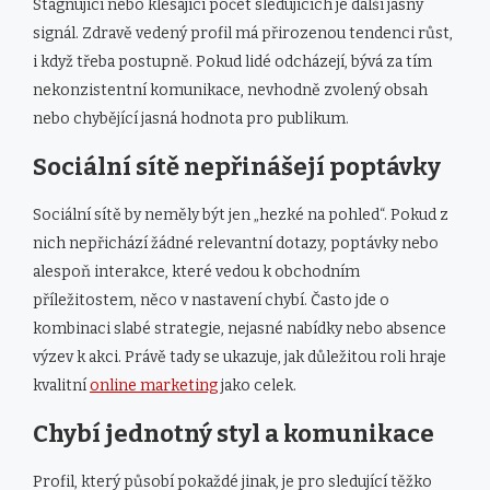
Stagnující nebo klesající počet sledujících je další jasný
signál. Zdravě vedený profil má přirozenou tendenci růst,
i když třeba postupně. Pokud lidé odcházejí, bývá za tím
nekonzistentní komunikace, nevhodně zvolený obsah
nebo chybějící jasná hodnota pro publikum.
Sociální sítě nepřinášejí poptávky
Sociální sítě by neměly být jen „hezké na pohled“. Pokud z
nich nepřichází žádné relevantní dotazy, poptávky nebo
alespoň interakce, které vedou k obchodním
příležitostem, něco v nastavení chybí. Často jde o
kombinaci slabé strategie, nejasné nabídky nebo absence
výzev k akci. Právě tady se ukazuje, jak důležitou roli hraje
kvalitní
online marketing
jako celek.
Chybí jednotný styl a komunikace
Profil, který působí pokaždé jinak, je pro sledující těžko