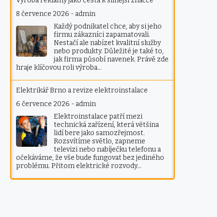
Výroba reklamy jako cesta k silnější značce
8 července 2026
-
admin
Každý podnikatel chce, aby si jeho
firmu zákazníci zapamatovali.
Nestačí ale nabízet kvalitní služby
nebo produkty. Důležité je také to,
jak firma působí navenek. Právě zde
hraje klíčovou roli výroba…
Elektrikář Brno a revize elektroinstalace
6 července 2026
-
admin
Elektroinstalace patří mezi
technická zařízení, která většina
lidí bere jako samozřejmost.
Rozsvítíme světlo, zapneme
televizi nebo nabíječku telefonu a
očekáváme, že vše bude fungovat bez jediného
problému. Přitom elektrické rozvody…