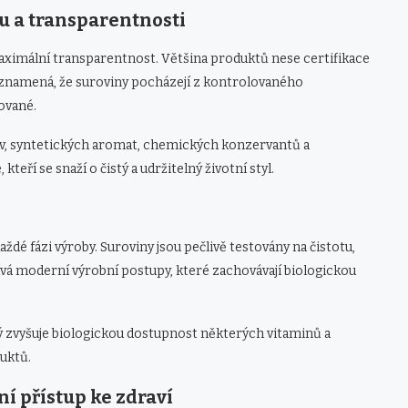
du a transparentnosti
maximální transparentnost. Většina produktů nese certifikace
 znamená, že suroviny pocházejí z kontrolovaného
ované.
iv, syntetických aromat, chemických konzervantů a
teří se snaží o čistý a udržitelný životní styl.
aždé fázi výroby. Suroviny jsou pečlivě testovány na čistotu,
vá moderní výrobní postupy, které zachovávají biologickou
ý zvyšuje biologickou dostupnost některých vitaminů a
uktů.
í přístup ke zdraví