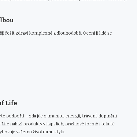
olbou
jí řešit zdraví komplexně a dlouhodobě. Ocení ji lidé se
f Life
cete podpořit – zda jde o imunitu, energii, trávení, doplnění
 Life nabízí produkty v kapslích, práškové formě i tekuté
vyhovuje vašemu životnímu stylu.