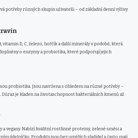
ývá potřeby různých skupin uživatelů – od základní denní výživy
travin
 vitamin D, C, železo, hořčík a další minerály v podobě, která
 doplněny o enzymy a probiotika, které podporují jejich
 jsou probiotika. Jsou navržena s ohledem na různé potřeby –
i. Důraz je kladen na životaschopnost bakteriálních kmenů až
y
 a vegany. Nabízí kvalitní rostlinné proteiny, zelené směsi a
ím jídelníčku. Produkty jsou bez umělých sladidel a často mají