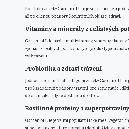
Portfolio značky Garden of Life je velmi široké a pokr
až po cílenou podporu konkrétních oblastí zdraví.
Vitaminy a minerály z celistvých po
Garden of Life nabízí multivitaminy, vitaminy skupiny B,
vychází z reálných potravin. Tyto produkty jsou často
vstřebávání.
Probiotika a zdraví trávení
Jednou z nejsilnějších kategorií značky Garden of Life
pro každodenní podporu trávení, pro ženy, muže i dět
do okamžiku, kdy se dostanou do střev.
Rostlinné proteiny a superpotravin
Garden of Life je velmi populární také mezi vegetariány
superpotraviny, které pomáhají doplnit živiny v modern