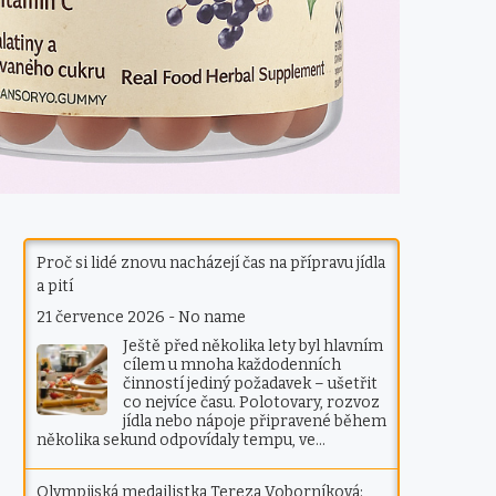
Proč si lidé znovu nacházejí čas na přípravu jídla
a pití
21 července 2026
-
No name
Ještě před několika lety byl hlavním
cílem u mnoha každodenních
činností jediný požadavek – ušetřit
co nejvíce času. Polotovary, rozvoz
jídla nebo nápoje připravené během
několika sekund odpovídaly tempu, ve…
Olympijská medailistka Tereza Voborníková: