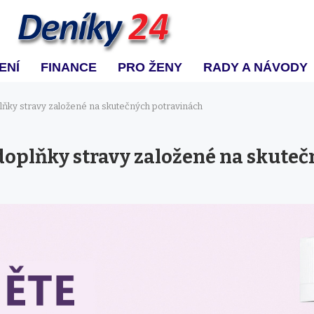
ENÍ
FINANCE
PRO ŽENY
RADY A NÁVODY
lňky stravy založené na skutečných potravinách
 doplňky stravy založené na skute