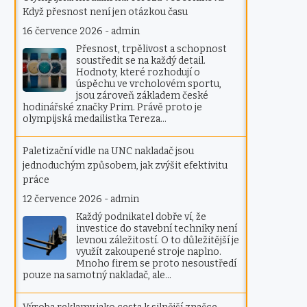
Když přesnost není jen otázkou času
16 července 2026
-
admin
Přesnost, trpělivost a schopnost
soustředit se na každý detail.
Hodnoty, které rozhodují o
úspěchu ve vrcholovém sportu,
jsou zároveň základem české
hodinářské značky Prim. Právě proto je
olympijská medailistka Tereza…
Paletizační vidle na UNC nakladač jsou
jednoduchým způsobem, jak zvýšit efektivitu
práce
12 července 2026
-
admin
Každý podnikatel dobře ví, že
investice do stavební techniky není
levnou záležitostí. O to důležitější je
využít zakoupené stroje naplno.
Mnoho firem se proto nesoustředí
pouze na samotný nakladač, ale…