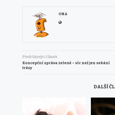
ONA
Předcházející článek
Koncepční správa zeleně – víc než jen sekání
trávy
DALŠÍ Č