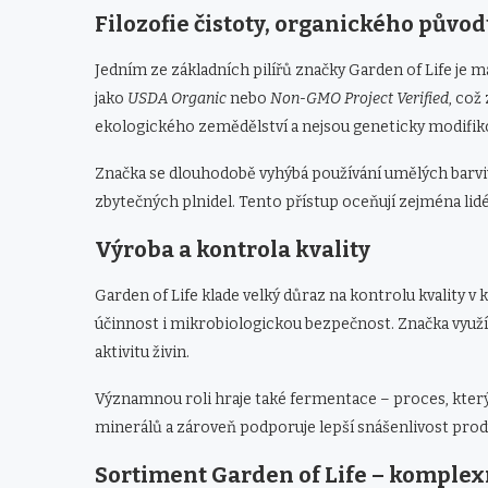
Filozofie čistoty, organického půvo
Jedním ze základních pilířů značky Garden of Life je 
jako
USDA Organic
nebo
Non-GMO Project Verified
, což
ekologického zemědělství a nejsou geneticky modifik
Značka se dlouhodobě vyhýbá používání umělých barv
zbytečných plnidel. Tento přístup oceňují zejména lidé, k
Výroba a kontrola kvality
Garden of Life klade velký důraz na kontrolu kvality v k
účinnost i mikrobiologickou bezpečnost. Značka využí
aktivitu živin.
Významnou roli hraje také fermentace – proces, kter
minerálů a zároveň podporuje lepší snášenlivost prod
Sortiment Garden of Life – komplexn