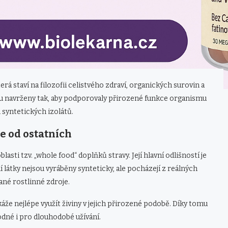
rá staví na filozofii celistvého zdraví, organických surovin a
sou navrženy tak, aby podporovaly přirozené funkce organismu
 syntetických izolátů.
je od ostatních
lasti tzv. „whole food“ doplňků stravy. Její hlavní odlišností je
ní látky nejsou vyráběny synteticky, ale pocházejí z reálných
ané rostlinné zdroje.
káže nejlépe využít živiny v jejich přirozené podobě. Díky tomu
odné i pro dlouhodobé užívání.