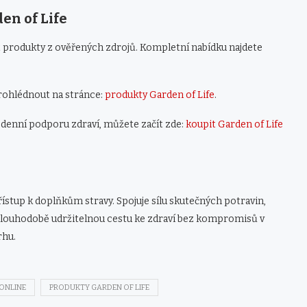
en of Life
at produkty z ověřených zdrojů. Kompletní nabídku najdete
prohlédnout na stránce:
produkty Garden of Life
.
odenní podporu zdraví, můžete začít zde:
koupit Garden of Life
stup k doplňkům stravy. Spojuje sílu skutečných potravin,
 dlouhodobě udržitelnou cestu ke zdraví bez kompromisů v
rhu.
 ONLINE
PRODUKTY GARDEN OF LIFE