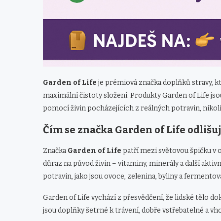
Garden of Life
je prémiová značka doplňků stravy, kte
maximální čistoty složení. Produkty Garden of Life j
pomocí živin pocházejících z reálných potravin, nikoli
Čím se značka Garden of Life odlišu
Značka
Garden of Life
patří mezi světovou špičku v ob
důraz na původ živin – vitaminy, minerály a další aktiv
potravin, jako jsou ovoce, zelenina, byliny a fermentov
Garden of Life vychází z přesvědčení, že lidské tělo do
jsou doplňky šetrné k trávení, dobře vstřebatelné a vh