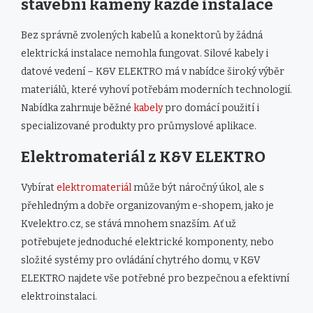
stavební kameny každé instalace
Bez správně zvolených kabelů a konektorů by žádná
elektrická instalace nemohla fungovat. Silové kabely i
datové vedení – K&V ELEKTRO má v nabídce široký výběr
materiálů, které vyhoví potřebám moderních technologií.
Nabídka zahrnuje běžné
kabely
pro domácí použití i
specializované produkty pro průmyslové aplikace.
Elektromateriál z K&V ELEKTRO
Vybírat
elektromateriál
může být náročný úkol, ale s
přehledným a dobře organizovaným e-shopem, jako je
Kvelektro.cz, se stává mnohem snazším. Ať už
potřebujete jednoduché elektrické komponenty, nebo
složité systémy pro ovládání chytrého domu, v K&V
ELEKTRO najdete vše potřebné pro bezpečnou a efektivní
elektroinstalaci.