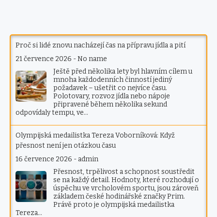
Proč si lidé znovu nacházejí čas na přípravu jídla a pití
21 července 2026
-
No name
Ještě před několika lety byl hlavním cílem u
mnoha každodenních činností jediný
požadavek – ušetřit co nejvíce času.
Polotovary, rozvoz jídla nebo nápoje
připravené během několika sekund
odpovídaly tempu, ve…
Olympijská medailistka Tereza Voborníková: Když
přesnost není jen otázkou času
16 července 2026
-
admin
Přesnost, trpělivost a schopnost soustředit
se na každý detail. Hodnoty, které rozhodují o
úspěchu ve vrcholovém sportu, jsou zároveň
základem české hodinářské značky Prim.
Právě proto je olympijská medailistka
Tereza…