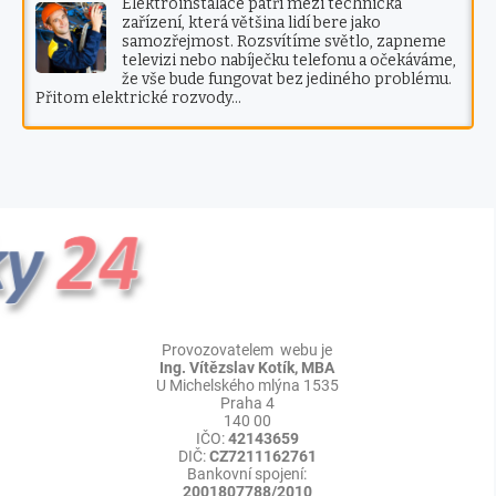
Elektroinstalace patří mezi technická
zařízení, která většina lidí bere jako
samozřejmost. Rozsvítíme světlo, zapneme
televizi nebo nabíječku telefonu a očekáváme,
že vše bude fungovat bez jediného problému.
Přitom elektrické rozvody…
Provozovatelem webu je
Ing. Vítězslav Kotík, MBA
U Michelského mlýna 1535
Praha 4
140 00
IČO:
42143659
DIČ:
CZ7211162761
Bankovní spojení:
2001807788/2010