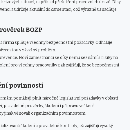
krizových situací, například při šetření pracovních úrazů. Díky
enci a udržuje aktuální dokumentaci, což výrazně usnadňuje
prověrek BOZP
da firma splňuje všechny bezpečnostní požadavky. Odhaluje
 přerostou v závažný problém.
revence. Noví zaměstnanci se díky němu seznámí s riziky na
kolení pro všechny pracovníky pak zajišťují, že se bezpečnostní
ní povinností
rmám pomáhají plnit náročné legislativní požadavky v oblasti
, pravidelné prověrky, školení i přípravu veškeré
 by jinak věnovali organizačním povinnostem.
lizovaná školení a pravidelné kontroly, jež zajišťují vysoký