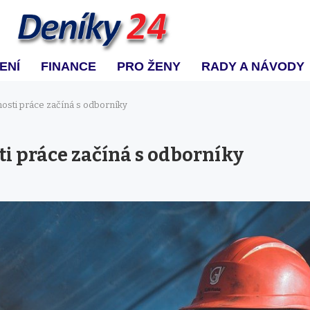
ENÍ
FINANCE
PRO ŽENY
RADY A NÁVODY
osti práce začíná s odborníky
ti práce začíná s odborníky