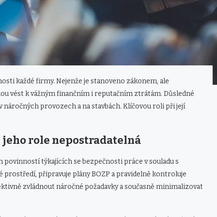
nosti každé firmy. Nejenže je stanoveno zákonem, ale
hou vést k vážným finančním i reputačním ztrátám. Důsledné
 náročných provozech a na stavbách. Klíčovou roli při její
e jeho role nepostradatelná
 povinností týkajících se bezpečnosti práce v souladu s
é prostředí, připravuje plány BOZP a pravidelně kontroluje
ktivně zvládnout náročné požadavky a současně minimalizovat