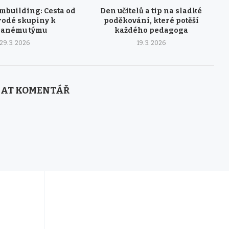
mbuilding: Cesta od
Den učitelů a tip na sladké
odé skupiny k
poděkování, které potěší
ranému týmu
každého pedagoga
29. 3. 2026
19. 3. 2026
AT KOMENTÁŘ