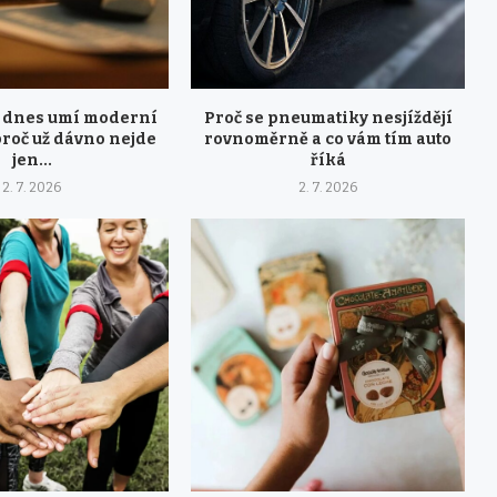
 dnes umí moderní
Proč se pneumatiky nesjíždějí
proč už dávno nejde
rovnoměrně a co vám tím auto
jen...
říká
2. 7. 2026
2. 7. 2026