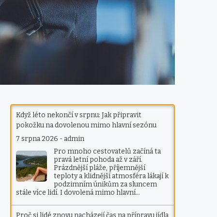
Když léto nekončí v srpnu: Jak připravit
pokožku na dovolenou mimo hlavní sezónu
7 srpna 2026
-
admin
Pro mnoho cestovatelů začíná ta
pravá letní pohoda až v září.
Prázdnější pláže, příjemnější
teploty a klidnější atmosféra lákají k
podzimním únikům za sluncem
stále více lidí. I dovolená mimo hlavní…
Proč si lidé znovu nacházejí čas na přípravu jídla