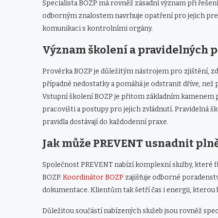
Specialista BOZP má rovněž zásadní význam při řešení 
odborným znalostem navrhuje opatření pro jejich prev
komunikaci s kontrolními orgány.
Význam školení a pravidelných 
Prověrka BOZP je důležitým nástrojem pro zjištění, z
případné nedostatky a pomáhá je odstranit dříve, než
Vstupní školení BOZP je přitom základním kamenem p
pracovišti a postupy pro jejich zvládnutí. Pravidelná š
pravidla dostávají do každodenní praxe.
Jak může PREVENT usnadnit plně
Společnost PREVENT nabízí komplexní služby, které fi
BOZP.
Koordinátor BOZP
zajišťuje odborné poradenství
dokumentace. Klientům tak šetří čas i energii, kterou
Důležitou součástí nabízených služeb jsou rovněž specia