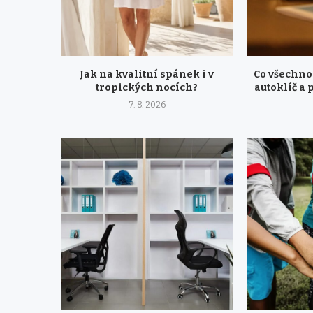
Jak na kvalitní spánek i v
Co všechno
tropických nocích?
autoklíč a 
7. 8. 2026