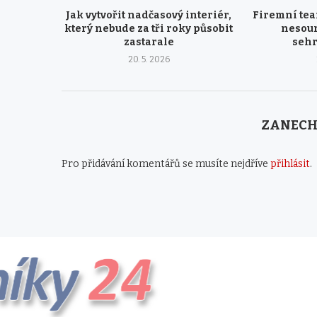
Jak vytvořit nadčasový interiér,
Firemní tea
který nebude za tři roky působit
nesour
zastarale
seh
20. 5. 2026
ZANECH
Pro přidávání komentářů se musíte nejdříve
přihlásit
.