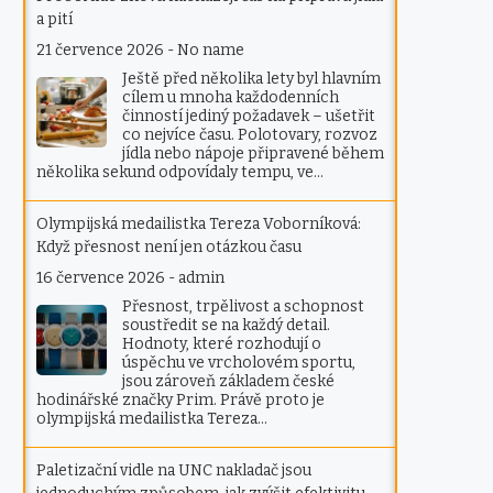
a pití
21 července 2026
-
No name
Ještě před několika lety byl hlavním
cílem u mnoha každodenních
činností jediný požadavek – ušetřit
co nejvíce času. Polotovary, rozvoz
jídla nebo nápoje připravené během
několika sekund odpovídaly tempu, ve…
Olympijská medailistka Tereza Voborníková:
Když přesnost není jen otázkou času
16 července 2026
-
admin
Přesnost, trpělivost a schopnost
soustředit se na každý detail.
Hodnoty, které rozhodují o
úspěchu ve vrcholovém sportu,
jsou zároveň základem české
hodinářské značky Prim. Právě proto je
olympijská medailistka Tereza…
Paletizační vidle na UNC nakladač jsou