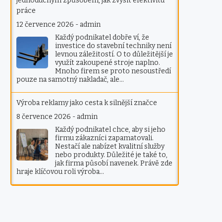
jednoduchým způsobem, jak zvýšit efektivitu
práce
12 července 2026
-
admin
Každý podnikatel dobře ví, že
investice do stavební techniky není
levnou záležitostí. O to důležitější je
využít zakoupené stroje naplno.
Mnoho firem se proto nesoustředí
pouze na samotný nakladač, ale…
Výroba reklamy jako cesta k silnější značce
8 července 2026
-
admin
Každý podnikatel chce, aby si jeho
firmu zákazníci zapamatovali.
Nestačí ale nabízet kvalitní služby
nebo produkty. Důležité je také to,
jak firma působí navenek. Právě zde
hraje klíčovou roli výroba…