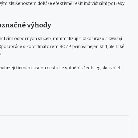
svým zkušenostem dokáže efektivně řešit individuální potřeby
označné výhody
ictvím odborných služeb, minimalizují riziko úrazů a zvyšují
polupráce s koordinátorem BOZP přináší nejen klid, ale také
e.
abízejí firmám jasnou cestu ke splnění všech legislativních