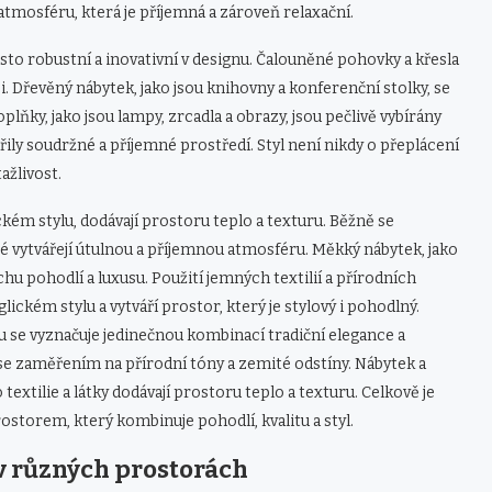
atmosféru, která je příjemná a zároveň relaxační.
asto robustní a inovativní v designu. Čalouněné pohovky a křesla
i. Dřevěný nábytek, jako jsou knihovny a konferenční stolky, se
plňky, jako jsou lampy, zrcadla a obrazy, jsou pečlivě vybírány
řily soudržné a příjemné prostředí. Styl není nikdy o přeplácení
ažlivost.
ickém stylu, dodávají prostoru teplo a texturu. Běžně se
teré vytvářejí útulnou a příjemnou atmosféru. Měkký nábytek, jako
chu pohodlí a luxusu. Použití jemných textilií a přírodních
ickém stylu a vytváří prostor, který je stylový i pohodlný.
nu se vyznačuje jedinečnou kombinací tradiční elegance a
se zaměřením na přírodní tóny a zemité odstíny. Nábytek a
textilie a látky dodávají prostoru teplo a texturu. Celkově je
storem, který kombinuje pohodlí, kvalitu a styl.
 v různých prostorách