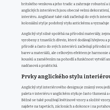
britského venkova a jeho tradic a zahrnuje robustní a i
anglických interiérech jsou obecně velmi dekorativní, 
interiéru. Angličané také rádi začleňují do svých inter
koloniální styl je podobný stylu antickému a vyznačuj
Anglický styl silně spoléhá na přírodní materiály, zej
vyrobeny z tmavších dřevin, které dodávají hřejivou a
přírodě a často do svých interiérů začleňují přírodní ma
barev a materiálů, ale celkovým efektem je harmonie 
kousků a zaměřením na pohodlí a funkčnost vytváří ang
nadčasová a praktická.
Prvky anglického stylu interiér
Anglický styl interiérového designu je známý svou je
paleta v interiéru v anglickém stylu je často tlumená 
Běžně se také používají květinové vzory a složité vzor
najdete na tapetách, záclonách a dokonce i na potahový