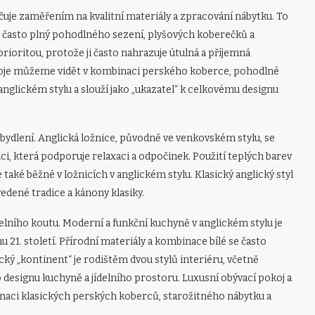
čuje zaměřením na kvalitní materiály a zpracování nábytku. To
je často plný pohodlného sezení, plyšových koberečků a
ioritou, protože ji často nahrazuje útulná a příjemná
okoje můžeme vidět v kombinaci perského koberce, pohodlné
anglickém stylu a slouží jako „ukazatel“ k celkovému designu
l bydlení. Anglická ložnice, původně ve venkovském stylu, se
, která podporuje relaxaci a odpočinek. Použití teplých barev
e také běžné v ložnicích v anglickém stylu. Klasický anglický styl
vedené tradice a kánony klasiky.
ídelního koutu. Moderní a funkční kuchyně v anglickém stylu je
 21. století. Přírodní materiály a kombinace bílé se často
ický „kontinent“ je rodištěm dvou stylů interiéru, včetně
do designu kuchyně a jídelního prostoru. Luxusní obývací pokoj a
inaci klasických perských koberců, starožitného nábytku a