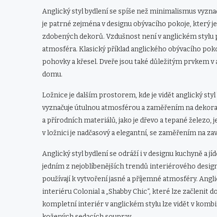
Anglický styl bydlení se spíše než minimalismus vyzna
je patrné zejména v designu obývacího pokoje, který 
zdobených dekorů. Vzdušnost není v anglickém stylu pr
atmosféra. Klasický příklad anglického obývacího p
pohovky a křesel. Dveře jsou také důležitým prvkem v 
domu.
Ložnice je dalším prostorem, kde je vidět anglický sty
vyznačuje útulnou atmosférou a zaměřením na dekoraci
a přírodních materiálů, jako je dřevo a tepané železo, j
v ložnici je nadčasový a elegantní, se zaměřením na za
Anglický styl bydlení se odráží i v designu kuchyně a j
jedním z nejoblíbenějších trendů interiérového designu
používají k vytvoření jasné a příjemné atmosféry. Angl
interiéru Colonial a „Shabby Chic“, které lze začlenit 
kompletní interiér v anglickém stylu lze vidět v komb
kožených sedacích souprav.