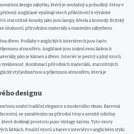
novativní design nábytku, který je uvolněný a pohodlný. Stěny v
přičemž Angličané využívají všech příležitostí k výzdobě
iérů starožitné kousky, jako jsou lampy, křesla a komody. Britský
e se útulností, přírodními materiály a masivním nábytkem.
ména dřevo. Podlahy v anglických interiérech jsou často
 příjemnou atmosféru. Angličané jsou známí svou láskou k
teriály, jako je kámen a dřevo. Interiér je pestrý a plný vzorů,
a vyváženost. Kombinací přírodních materiálů, starožitných
lický styl jedinečnou a příjemnou atmosféru, která je
ového designu
dinečnou směsí tradiční elegance a moderního vkusu. Barevná
a decentní, se zaměřením na přírodní tóny a zemité odstíny.
y, které dodávají prostoru punc vintage šarmu. Tyto vzory
ch látkách. Použití vzorů a barev v interiéru v anglickém stylu