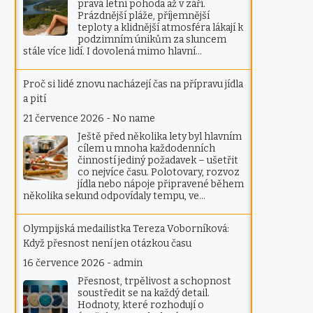
pravá letní pohoda až v září.
Prázdnější pláže, příjemnější
teploty a klidnější atmosféra lákají k
podzimním únikům za sluncem
stále více lidí. I dovolená mimo hlavní…
Proč si lidé znovu nacházejí čas na přípravu jídla
a pití
21 července 2026
-
No name
Ještě před několika lety byl hlavním
cílem u mnoha každodenních
činností jediný požadavek – ušetřit
co nejvíce času. Polotovary, rozvoz
jídla nebo nápoje připravené během
několika sekund odpovídaly tempu, ve…
Olympijská medailistka Tereza Voborníková:
Když přesnost není jen otázkou času
16 července 2026
-
admin
Přesnost, trpělivost a schopnost
soustředit se na každý detail.
Hodnoty, které rozhodují o