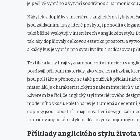
je pečlivě vybráno a vytváří soudržnou a harmonickou 
Nábytek a doplňky v interiéru v anglickém stylu jsou č
jsou základními kusy, které poskytují pohodlí a eleganc
také běžně vyskytují v interiérech v anglickém stylu. Do
tak, aby doplňovaly celkovou estetiku prostoru a vytvo
a každý kus je vybrán pro svou kvalitu a nadčasovou přit
Textilie a látky hrají významnou roli v interiéru v angl
používají přírodní materiály jako vlna, len a bavlna, k
jsou polštáře a přehozy, se také používá k přidání náde
materiálů je charakteristickým znakem interiérů v angl
Závěrem lze říci, že anglický styl interiérového desig
moderního vkusu. Paleta barev je tlumená a decentní, 
doplňky jsou robustní a mají inovativní design, zatímco 
interiér v anglickém stylu nadčasovým a příjemným pro
Příklady anglického stylu života