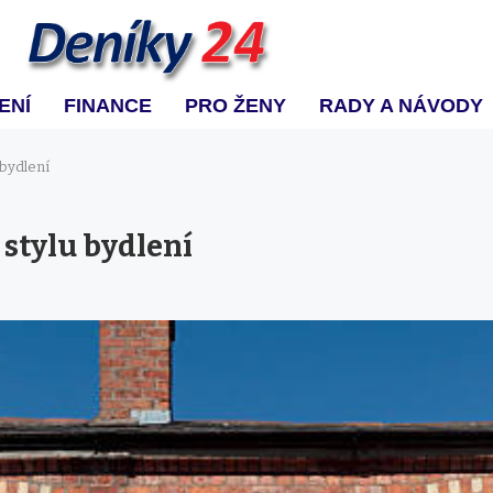
ENÍ
FINANCE
PRO ŽENY
RADY A NÁVODY
 bydlení
 stylu bydlení