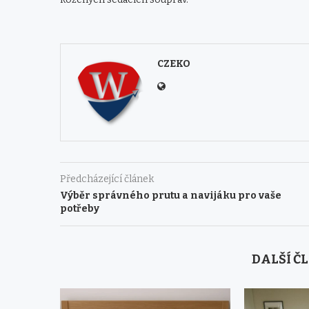
CZEKO
Předcházející článek
Výběr správného prutu a navijáku pro vaše
potřeby
DALŠÍ Č