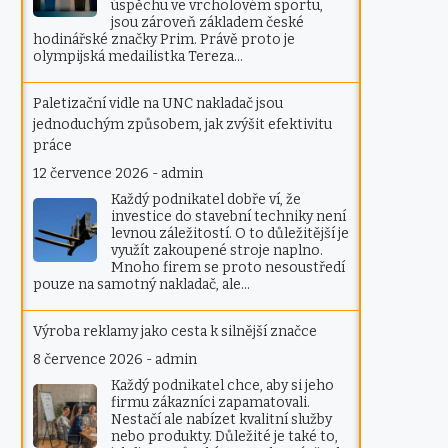
úspěchu ve vrcholovém sportu,
jsou zároveň základem české
hodinářské značky Prim. Právě proto je
olympijská medailistka Tereza…
Paletizační vidle na UNC nakladač jsou
jednoduchým způsobem, jak zvýšit efektivitu
práce
12 července 2026
-
admin
Každý podnikatel dobře ví, že
investice do stavební techniky není
levnou záležitostí. O to důležitější je
využít zakoupené stroje naplno.
Mnoho firem se proto nesoustředí
pouze na samotný nakladač, ale…
Výroba reklamy jako cesta k silnější značce
8 července 2026
-
admin
Každý podnikatel chce, aby si jeho
firmu zákazníci zapamatovali.
Nestačí ale nabízet kvalitní služby
nebo produkty. Důležité je také to,