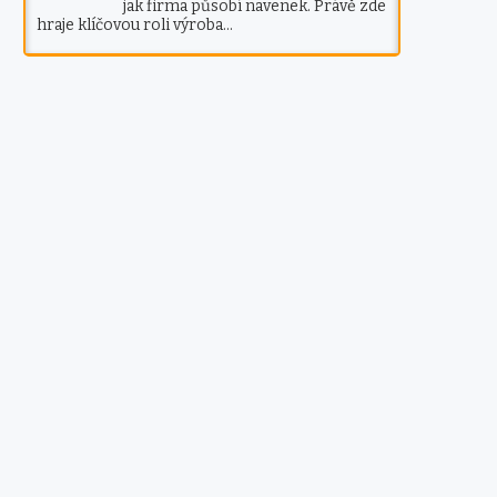
jak firma působí navenek. Právě zde
hraje klíčovou roli výroba…