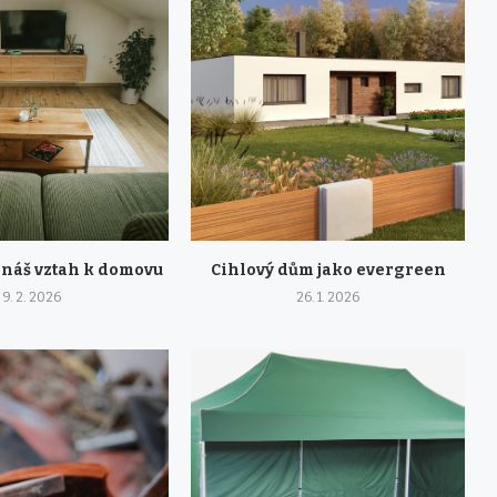
 náš vztah k domovu
Cihlový dům jako evergreen
9. 2. 2026
26. 1. 2026