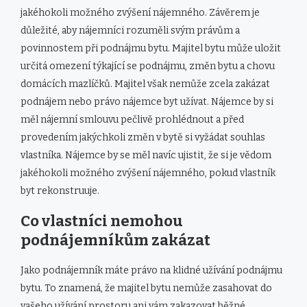
jakéhokoli možného zvýšení nájemného. Závěrem je
důležité, aby nájemníci rozuměli svým právům a
povinnostem při podnájmu bytu. Majitel bytu může uložit
určitá omezení týkající se podnájmu, změn bytu a chovu
domácích mazlíčků. Majitel však nemůže zcela zakázat
podnájem nebo právo nájemce byt užívat. Nájemce by si
měl nájemní smlouvu pečlivě prohlédnout a před
provedením jakýchkoli změn v bytě si vyžádat souhlas
vlastníka. Nájemce by se měl navíc ujistit, že si je vědom
jakéhokoli možného zvýšení nájemného, ​​pokud vlastník
byt rekonstruuje.
Co vlastníci nemohou
podnájemníkům zakázat
Jako podnájemník máte právo na klidné užívání podnájmu
bytu. To znamená, že majitel bytu nemůže zasahovat do
vašeho užívání prostoru ani vám zakazovat běžné