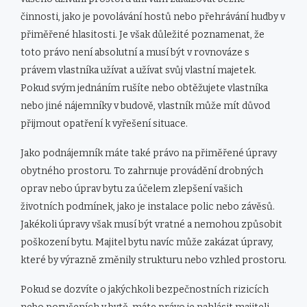
činnosti, jako je povolávání hostů nebo přehrávání hudby v
přiměřené hlasitosti. Je však důležité poznamenat, že
toto právo není absolutní a musí být v rovnováze s
právem vlastníka užívat a užívat svůj vlastní majetek.
Pokud svým jednáním rušíte nebo obtěžujete vlastníka
nebo jiné nájemníky v budově, vlastník může mít důvod
přijmout opatření k vyřešení situace.
Jako podnájemník máte také právo na přiměřené úpravy
obytného prostoru. To zahrnuje provádění drobných
oprav nebo úprav bytu za účelem zlepšení vašich
životních podmínek, jako je instalace polic nebo závěsů.
Jakékoli úpravy však musí být vratné a nemohou způsobit
poškození bytu. Majitel bytu navíc může zakázat úpravy,
které by výrazně změnily strukturu nebo vzhled prostoru.
Pokud se dozvíte o jakýchkoli bezpečnostních rizicích