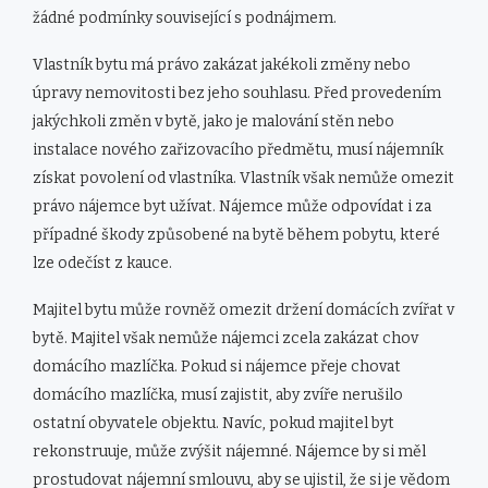
žádné podmínky související s podnájmem.
Vlastník bytu má právo zakázat jakékoli změny nebo
úpravy nemovitosti bez jeho souhlasu. Před provedením
jakýchkoli změn v bytě, jako je malování stěn nebo
instalace nového zařizovacího předmětu, musí nájemník
získat povolení od vlastníka. Vlastník však nemůže omezit
právo nájemce byt užívat. Nájemce může odpovídat i za
případné škody způsobené na bytě během pobytu, které
lze odečíst z kauce.
Majitel bytu může rovněž omezit držení domácích zvířat v
bytě. Majitel však nemůže nájemci zcela zakázat chov
domácího mazlíčka. Pokud si nájemce přeje chovat
domácího mazlíčka, musí zajistit, aby zvíře nerušilo
ostatní obyvatele objektu. Navíc, pokud majitel byt
rekonstruuje, může zvýšit nájemné. Nájemce by si měl
prostudovat nájemní smlouvu, aby se ujistil, že si je vědom