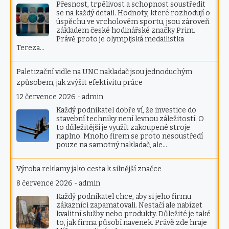
Přesnost, trpělivost a schopnost soustředit
se na každý detail. Hodnoty, které rozhodují o
úspěchu ve vrcholovém sportu, jsou zároveň
základem české hodinářské značky Prim.
Právě proto je olympijská medailistka
Tereza…
Paletizační vidle na UNC nakladač jsou jednoduchým
způsobem, jak zvýšit efektivitu práce
12 července 2026
-
admin
Každý podnikatel dobře ví, že investice do
stavební techniky není levnou záležitostí. O
to důležitější je využít zakoupené stroje
naplno. Mnoho firem se proto nesoustředí
pouze na samotný nakladač, ale…
Výroba reklamy jako cesta k silnější značce
8 července 2026
-
admin
Každý podnikatel chce, aby si jeho firmu
zákazníci zapamatovali. Nestačí ale nabízet
kvalitní služby nebo produkty. Důležité je také
to, jak firma působí navenek. Právě zde hraje