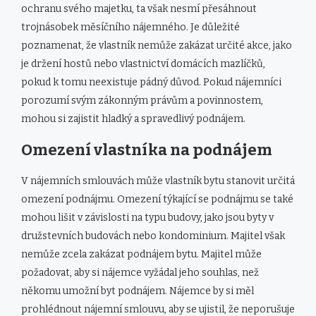
ochranu svého majetku, ta však nesmí přesáhnout
trojnásobek měsíčního nájemného. Je důležité
poznamenat, že vlastník nemůže zakázat určité akce, jako
je držení hostů nebo vlastnictví domácích mazlíčků,
pokud k tomu neexistuje pádný důvod. Pokud nájemníci
porozumí svým zákonným právům a povinnostem,
mohou si zajistit hladký a spravedlivý podnájem.
Omezení vlastníka na podnájem
V nájemních smlouvách může vlastník bytu stanovit určitá
omezení podnájmu. Omezení týkající se podnájmu se také
mohou lišit v závislosti na typu budovy, jako jsou byty v
družstevních budovách nebo kondominium. Majitel však
nemůže zcela zakázat podnájem bytu. Majitel může
požadovat, aby si nájemce vyžádal jeho souhlas, než
někomu umožní byt podnájem. Nájemce by si měl
prohlédnout nájemní smlouvu, aby se ujistil, že neporušuje