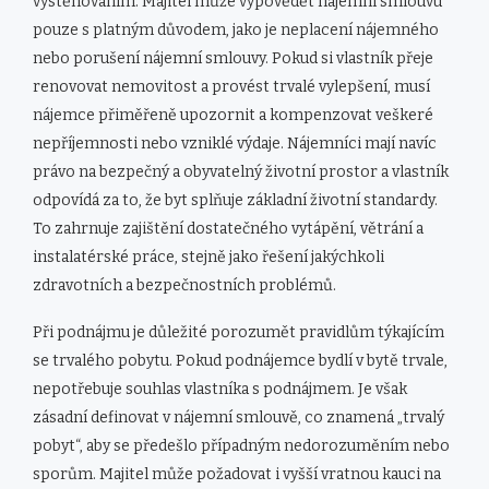
vystěhováním. Majitel může vypovědět nájemní smlouvu
pouze s platným důvodem, jako je neplacení nájemného
nebo porušení nájemní smlouvy. Pokud si vlastník přeje
renovovat nemovitost a provést trvalé vylepšení, musí
nájemce přiměřeně upozornit a kompenzovat veškeré
nepříjemnosti nebo vzniklé výdaje. Nájemníci mají navíc
právo na bezpečný a obyvatelný životní prostor a vlastník
odpovídá za to, že byt splňuje základní životní standardy.
To zahrnuje zajištění dostatečného vytápění, větrání a
instalatérské práce, stejně jako řešení jakýchkoli
zdravotních a bezpečnostních problémů.
Při podnájmu je důležité porozumět pravidlům týkajícím
se trvalého pobytu. Pokud podnájemce bydlí v bytě trvale,
nepotřebuje souhlas vlastníka s podnájmem. Je však
zásadní definovat v nájemní smlouvě, co znamená „trvalý
pobyt“, aby se předešlo případným nedorozuměním nebo
sporům. Majitel může požadovat i vyšší vratnou kauci na