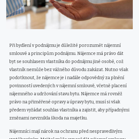
Při bydlení v podnájmu je důležité porozumět nájemní
smlouvě a principům podnájmu. Nájemce má právo dát
byt se souhlasem vlastníka do podnájmu jiné osobě, což
vlastník nemůže bez vážného důvodu zakázat. Nutno však
podotknout, že nájemce je i nadále odpovědný za plnění
povinností uvedených v nájemní smlouvě, včetně placení
nájemného a udržování stavu bytu. Nájemce má rovněž
právo na přiměřené opravy a úpravy bytu, musí si však
předem vyžádat souhlas vlastníka a zajistit, aby případnými
změnami nevznikla škoda na majetku.
Nájemníci mají nárok na ochranu před nespravedlivým