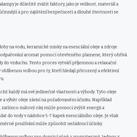
ampy je důležité zvážit faktory, jako je velikost, materiál a
nnější a pro zajištění bezpečnosti a dlouhé životnosti se
doby na vodu, keramické misky na esenciální oleje a zdroje
ipu odpařování aromat pomocí otevřeného plamene, který ohřívá
y do vzduchu. Tento proces vytváří příjemnou a relaxační
líbenou volbou pro ty, kteří hledají přirozený a efektivní
ru.
chž každý má své jedinečné vlastnosti a výhody. Tyto oleje
 a výběr oleje závisí na požadovaném účinku. Například
ti, zatímco mátový olej může pomoci zvýšit energii a
at do vody v nádobce 5-7 kapek esenciálního oleje. Je však
adměrné používání může způsobit nežádoucí účinky.
oblíbenou volbou pro domácí vůně a aromaterapii. Jednou z