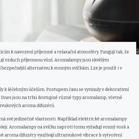
m k navození příjemné a relaxační atmosféry. Fungují tak, že
ňují vzduch příjemnou vůní. Aromalampy jsou skvělým
ezpečnější alternativu k vonným svíčkám. Lze je použít i v
ly k léčebným účelům. Postupem času se vyvinuly v dekorativní
 Dnes jsou na trhu dostupné různé typy aromalamp, včetně
azvukových aroma difuzérů.
 má své jedinečné vlastnosti. Například elektrické aromalampy
 oleji. Aromalampy na svíčku naproti tomu vyžadují vonný vosk a
vé aroma difuzéry využívají ultrazvukové vibrace k vytvoření