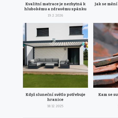
Kvalitní matrace je nezbytná k
Jak se mění
hlubokému a zdravému spánku
19. 2. 2026
Když sluneční světlo potřebuje
Kam se su
hranice
18. 12. 2025