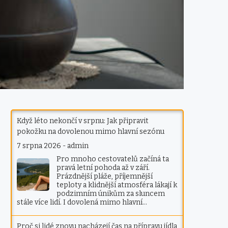
Když léto nekončí v srpnu: Jak připravit
pokožku na dovolenou mimo hlavní sezónu
7 srpna 2026
-
admin
Pro mnoho cestovatelů začíná ta
pravá letní pohoda až v září.
Prázdnější pláže, příjemnější
teploty a klidnější atmosféra lákají k
podzimním únikům za sluncem
stále více lidí. I dovolená mimo hlavní…
Proč si lidé znovu nacházejí čas na přípravu jídla