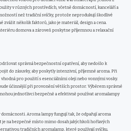
oužity v různých prostředích, včetně domácností, kanceláří a
možností než tradiční svíčky, protože neprodukují škodlivé
zvážit několik faktorů, jako je materiál, design a cena.
eriéru domova a zároveň poskytne příjemnou a relaxační
i
održovat správná bezpečnostní opatření, aby nedošlo k
jit do zásuvky, aby poskytly intenzivní, příjemné aroma. Při
 vhodná pro použití s ​​esenciálními oleji nebo vonnými vosky.
bude účinnější při provonění větších prostor. Výběrem správné
hou jednotlivci bezpečně a efektivně používat aromalampy
v domácnosti. Aroma lampy fungují tak, že odpařují aroma
t je na bezpečné místo mimo dosah jakýchkoli hořlavých
ernativou tradičních aromalamp, které používají svíčku,