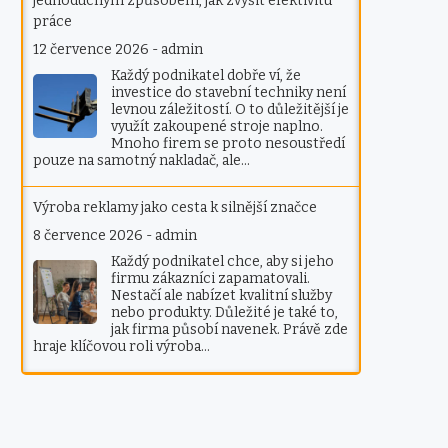
jednoduchým způsobem, jak zvýšit efektivitu
práce
12 července 2026
-
admin
Každý podnikatel dobře ví, že
investice do stavební techniky není
levnou záležitostí. O to důležitější je
využít zakoupené stroje naplno.
Mnoho firem se proto nesoustředí
pouze na samotný nakladač, ale…
Výroba reklamy jako cesta k silnější značce
8 července 2026
-
admin
Každý podnikatel chce, aby si jeho
firmu zákazníci zapamatovali.
Nestačí ale nabízet kvalitní služby
nebo produkty. Důležité je také to,
jak firma působí navenek. Právě zde
hraje klíčovou roli výroba…