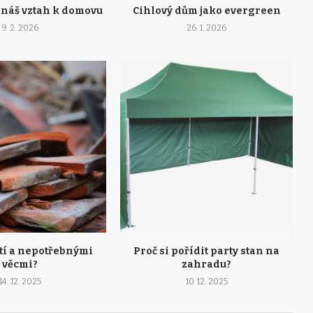
 náš vztah k domovu
Cihlový dům jako evergreen
9. 2. 2026
26. 1. 2026
tí a nepotřebnými
Proč si pořídit party stan na
věcmi?
zahradu?
14. 12. 2025
10. 12. 2025