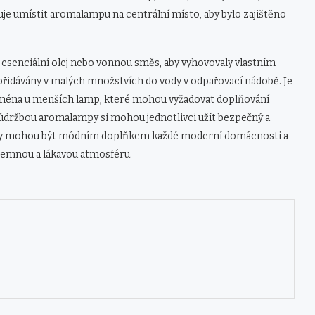
je umístit aromalampu na centrální místo, aby bylo zajištěno
ý esenciální olej nebo vonnou směs, aby vyhovovaly vlastním
 přidávány v malých množstvích do vody v odpařovací nádobě. Je
ejména u menších lamp, které mohou vyžadovat doplňování
údržbou aromalampy si mohou jednotlivci užít bezpečný a
y mohou být módním doplňkem každé moderní domácnosti a
říjemnou a lákavou atmosféru.