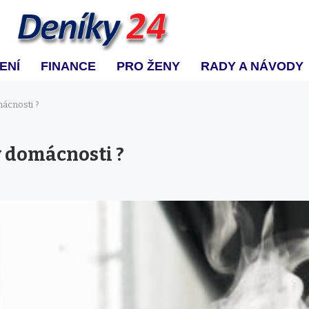
ENÍ
FINANCE
PRO ŽENY
RADY A NÁVODY
ácnosti ?
 domácnosti ?