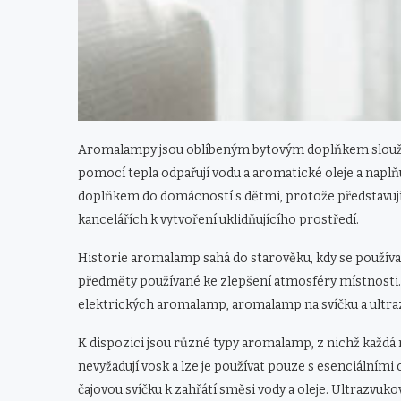
Aromalampy jsou oblíbeným bytovým doplňkem sloužící
pomocí tepla odpařují vodu a aromatické oleje a napl
doplňkem do domácností s dětmi, protože představují b
kancelářích k vytvoření uklidňujícího prostředí.
Historie aromalamp sahá do starověku, kdy se používa
předměty používané ke zlepšení atmosféry místnosti.
elektrických aromalamp, aromalamp na svíčku a ultr
K dispozici jsou různé typy aromalamp, z nichž každá
nevyžadují vosk a lze je používat pouze s esenciálními
čajovou svíčku k zahřátí směsi vody a oleje. Ultrazvuko