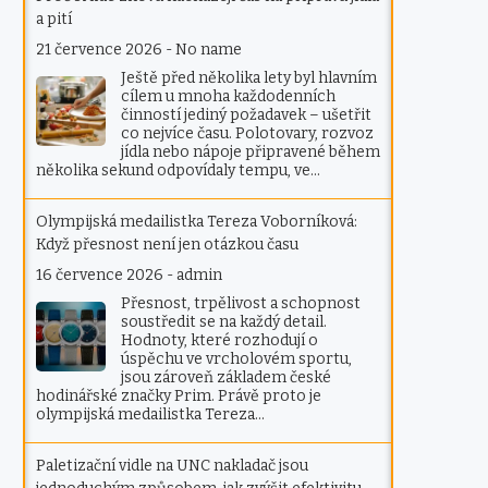
a pití
21 července 2026
-
No name
Ještě před několika lety byl hlavním
cílem u mnoha každodenních
činností jediný požadavek – ušetřit
co nejvíce času. Polotovary, rozvoz
jídla nebo nápoje připravené během
několika sekund odpovídaly tempu, ve…
Olympijská medailistka Tereza Voborníková:
Když přesnost není jen otázkou času
16 července 2026
-
admin
Přesnost, trpělivost a schopnost
soustředit se na každý detail.
Hodnoty, které rozhodují o
úspěchu ve vrcholovém sportu,
jsou zároveň základem české
hodinářské značky Prim. Právě proto je
olympijská medailistka Tereza…
Paletizační vidle na UNC nakladač jsou