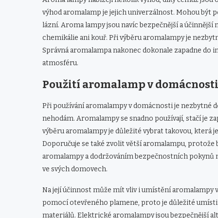
výhod aromalamp je jejich univerzálnost. Mohou být p
lázní. Aroma lampy jsou navíc bezpečnější a účinnější 
chemikálie ani kouř. Při výběru aromalampy je nezbytné 
Správná aromalampa nakonec dokonale zapadne do int
atmosféru.
Použití aromalamp v domácnost
Při používání aromalampy v domácnosti je nezbytné d
nehodám. Aromalampy se snadno používají, stačí je zapo
výběru aromalampy je důležité vybrat takovou, která je
Doporučuje se také zvolit větší aromalampu, protože 
aromalampy a dodržováním bezpečnostních pokynů mo
ve svých domovech.
Na její účinnost může mít vliv i umístění aromalampy 
pomocí otevřeného plamene, proto je důležité umísti
materiálů. Elektrické aromalampy jsou bezpečnější alt