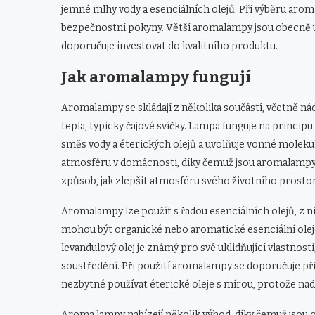
jemné mlhy vody a esenciálních olejů. Při výběru aromal
bezpečnostní pokyny. Větší aromalampy jsou obecně úči
doporučuje investovat do kvalitního produktu.
Jak aromalampy fungují
Aromalampy se skládají z několika součástí, včetně ná
tepla, typicky čajové svíčky. Lampa funguje na princ
směs vody a éterických olejů a uvolňuje vonné molekul
atmosféru v domácnosti, díky čemuž jsou aromalampy ob
způsob, jak zlepšit atmosféru svého životního prosto
Aromalampy lze použít s řadou esenciálních olejů, z ni
mohou být organické nebo aromatické esenciální oleje
levandulový olej je známý pro své uklidňující vlastnos
soustředění. Při použití aromalampy se doporučuje přid
nezbytné používat éterické oleje s mírou, protože n
Aroma lampy nabízejí několik výhod, díky čemuž jsou 